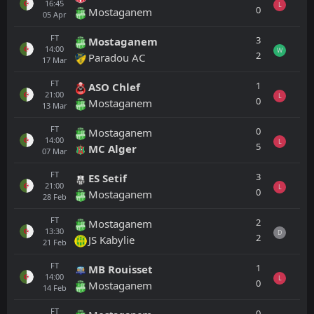
16:45
L
0
Mostaganem
05
Apr
FT
3
Mostaganem
14:00
W
2
Paradou AC
17
Mar
FT
1
ASO Chlef
21:00
L
0
Mostaganem
13
Mar
FT
0
Mostaganem
14:00
L
5
MC Alger
07
Mar
FT
3
ES Setif
21:00
L
0
Mostaganem
28
Feb
FT
2
Mostaganem
13:30
D
2
JS Kabylie
21
Feb
FT
1
MB Rouisset
14:00
L
0
Mostaganem
14
Feb
FT
0