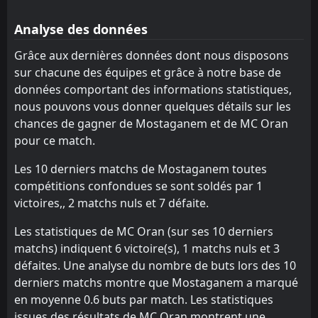
Ben Aknoun
ASO Chlef
13
8
15
15
7
2
4
5
4
8
25
11
Analyse des données
USM Alger
ES Setif
10
11
15
15
5
2
8
3
10
2
23
9
Grâce aux dernières données dont nous disposons
sur chacune des équipes et grâce à notre base de
ASO Chlef
MB Rouisset
13
12
15
15
7
1
2
4
10
6
23
7
données comportant des informations statistiques,
Paradou AC
Paradou AC
14
14
15
15
5
2
2
1
12
8
17
7
nous pouvons vous donner quelques détails sur les
chances de gagner de Mostaganem et de MC Oran
Mostaganem
El Bayadh
15
16
15
15
4
0
5
5
10
6
17
5
pour ce match.
El Bayadh
Mostaganem
16
15
15
15
2
0
6
2
13
7
12
2
Les 10 derniers matchs de Mostaganem toutes
compétitions confondues se sont soldés par 1
victoires,, 2 matchs nuls et 7 défaite.
Les statistiques de MC Oran (sur ses 10 derniers
matchs) indiquent 6 victoire(s), 1 matchs nuls et 3
défaites. Une analyse du nombre de buts lors des 10
derniers matchs montre que Mostaganem a marqué
en moyenne 0.6 buts par match. Les statistiques
issues des résultats de MC Oran montrent une