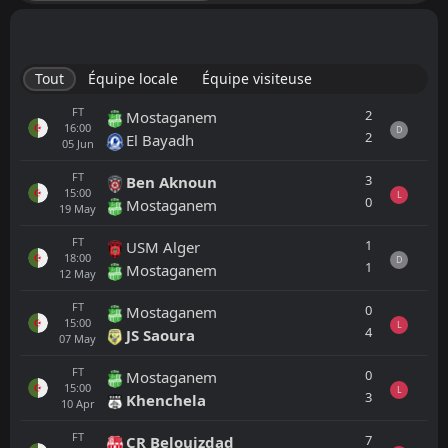
Tout
Équipe locale
Équipe visiteuse
FT
2
Mostaganem
16:00
D
2
El Bayadh
05
Jun
FT
3
Ben Aknoun
15:00
L
0
Mostaganem
19
May
FT
1
USM Alger
18:00
D
1
Mostaganem
12
May
FT
0
Mostaganem
15:00
L
4
JS Saoura
07
May
FT
0
Mostaganem
15:00
L
3
Khenchela
10
Apr
FT
7
CR Belouizdad