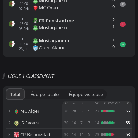
Mostaganem
14:00
D
0
MC Oran
07
Feb
FT
2
CS Constantine
16:00
L
1
Mostaganem
03
Feb
FT
1
Mostaganem
14:00
W
0
Oued Akbou
23
Jan
Tout
Équipe locale
Équipe visiteuse
LIGUE 1 CLASSEMENT
FT
3
MC Oran
14:00
W
0
Muaither SC
28
Jul
Total
Équipe locale
Équipe visiteuse
FT
2
MC Oran
M
W
D
L
GD
DERNIERS 5
P
17:00
D
2
USM Alger
MC Alger
1
30
20
5
5
23
65
06
Jun
JS Saoura
2
FT
30
16
7
7
14
55
3
CR Belouizdad
19:00
L
1
MC Oran
20
May
CR Belouizdad
3
30
14
11
5
23
53