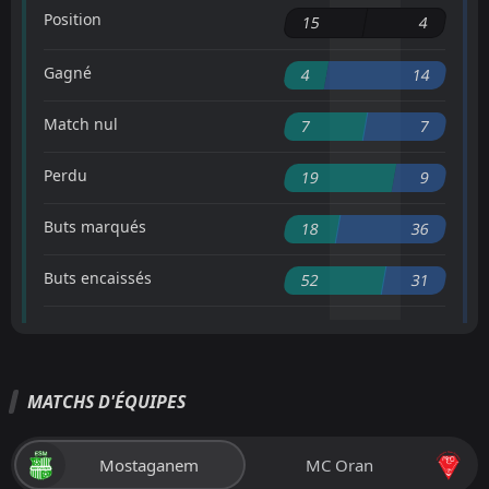
Position
15
4
Gagné
4
14
Match nul
7
7
Perdu
19
9
Buts marqués
18
36
Buts encaissés
52
31
MATCHS D'ÉQUIPES
Mostaganem
MC Oran