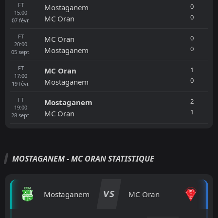
FT
0
Mostaganem
15:00
0
MC Oran
07
févr.
FT
0
MC Oran
20:00
0
Mostaganem
05
sept.
FT
1
MC Oran
17:00
0
Mostaganem
19
févr.
FT
2
Mostaganem
19:00
1
MC Oran
28
sept.
MOSTAGANEM - MC ORAN STATISTIQUE
VS
Mostaganem
MC Oran