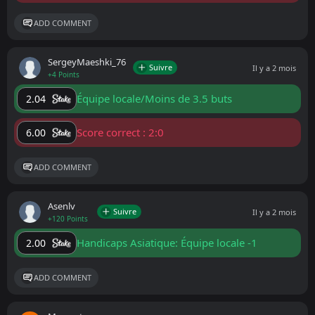
ADD COMMENT
SergeyMaeshki_76
Suivre
Il y a 2 mois
+4 Points
Équipe locale/Moins de 3.5 buts
2.04
Score correct : 2:0
6.00
ADD COMMENT
Asenlv
Suivre
Il y a 2 mois
+120 Points
Handicaps Asiatique: Équipe locale -1
2.00
ADD COMMENT