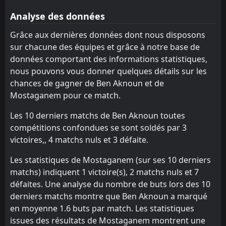
Ben Aknoun
ASO Chlef
13
8
15
15
7
2
4
5
4
8
25
11
Analyse des données
USM Alger
ES Setif
10
11
15
15
5
2
8
3
10
2
23
9
Grâce aux dernières données dont nous disposons
sur chacune des équipes et grâce à notre base de
ASO Chlef
MB Rouisset
13
12
15
15
7
1
2
4
10
6
23
7
données comportant des informations statistiques,
Paradou AC
Paradou AC
14
14
15
15
5
2
2
1
12
8
17
7
nous pouvons vous donner quelques détails sur les
chances de gagner de Ben Aknoun et de
Mostaganem
El Bayadh
15
16
15
15
4
0
5
5
10
6
17
5
Mostaganem pour ce match.
El Bayadh
Mostaganem
16
15
15
15
2
0
6
2
13
7
12
2
Les 10 derniers matchs de Ben Aknoun toutes
compétitions confondues se sont soldés par 3
victoires,, 4 matchs nuls et 3 défaite.
Les statistiques de Mostaganem (sur ses 10 derniers
matchs) indiquent 1 victoire(s), 2 matchs nuls et 7
défaites. Une analyse du nombre de buts lors des 10
derniers matchs montre que Ben Aknoun a marqué
en moyenne 1.6 buts par match. Les statistiques
issues des résultats de Mostaganem montrent une