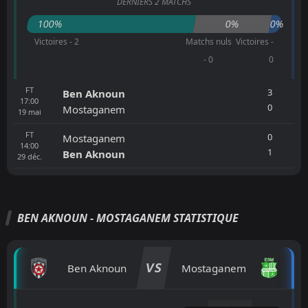
DERNIERS 2 MATCHS
100%
0%
0%
Victoires - 2
Matchs nuls
Victoires -
- 0
0
FT
3
Ben Aknoun
17:00
0
Mostaganem
19
mai
FT
0
Mostaganem
14:00
1
Ben Aknoun
29
déc.
BEN AKNOUN - MOSTAGANEM STATISTIQUE
VS
Ben Aknoun
Mostaganem