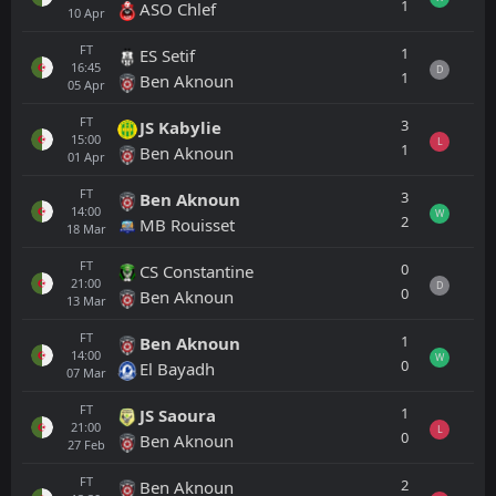
1
ASO Chlef
10
Apr
FT
1
ES Setif
16:45
D
1
Ben Aknoun
05
Apr
FT
3
JS Kabylie
15:00
L
1
Ben Aknoun
01
Apr
FT
3
Ben Aknoun
14:00
W
2
MB Rouisset
18
Mar
FT
0
CS Constantine
21:00
D
0
Ben Aknoun
13
Mar
FT
1
Ben Aknoun
14:00
W
0
El Bayadh
07
Mar
FT
1
JS Saoura
21:00
L
0
Ben Aknoun
27
Feb
FT
2
Ben Aknoun