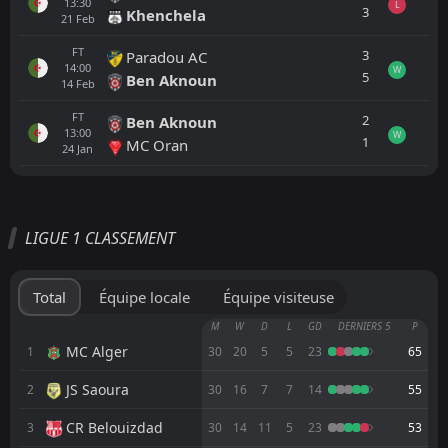
13:30
L
3
Khenchela
21
Feb
FT
3
Paradou AC
14:00
W
5
Ben Aknoun
14
Feb
FT
2
Ben Aknoun
13:00
W
1
MC Oran
24
Jan
Tout
Équipe locale
Équipe visiteuse
LIGUE 1 CLASSEMENT
FT
2
Mostaganem
16:00
D
2
El Bayadh
05
Jun
Total
Équipe locale
Équipe visiteuse
FT
3
Ben Aknoun
M
W
D
L
GD
DERNIERS 5
P
15:00
L
0
Mostaganem
MC Alger
1
30
20
5
5
23
65
19
May
JS Saoura
2
FT
30
16
7
7
14
55
1
USM Alger
18:00
D
1
Mostaganem
12
May
CR Belouizdad
3
30
14
11
5
23
53