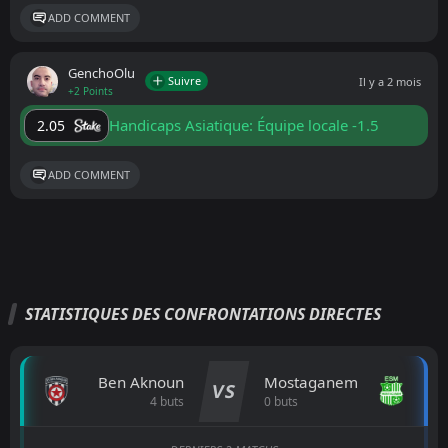
ADD COMMENT
GenchoOlu
Suivre
Il y a 2 mois
+2 Points
Handicaps Asiatique: Équipe locale -1.5
2.05
ADD COMMENT
STATISTIQUES DES CONFRONTATIONS DIRECTES
Ben Aknoun
Mostaganem
VS
4 buts
0 buts