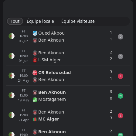
Tout
Équipe locale
Équipe visiteuse
FT
1
Oued Akbou
16:00
D
1
Ben Aknoun
06
Jun
FT
2
Ben Aknoun
16:00
D
2
USM Alger
04
Jun
FT
3
CR Belouizdad
19:00
L
1
Ben Aknoun
24
May
FT
3
Ben Aknoun
15:00
W
0
Mostaganem
19
May
FT
2
Ben Aknoun
15:00
L
3
MC Alger
21
Apr
FT
2
Ben Aknoun
15:00
W