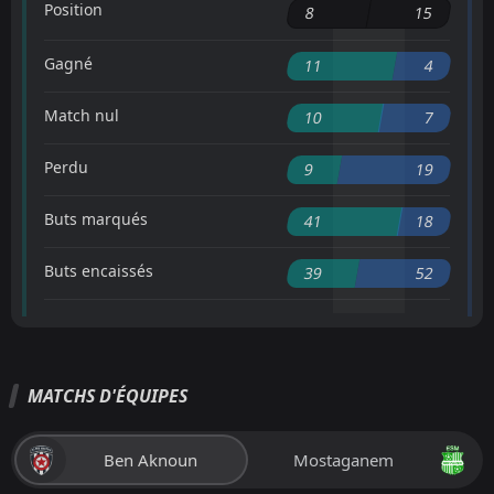
Position
8
15
Gagné
11
4
Match nul
10
7
Perdu
9
19
Buts marqués
41
18
Buts encaissés
39
52
MATCHS D'ÉQUIPES
Ben Aknoun
Mostaganem