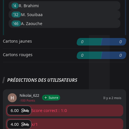
'4 ︎
R. Brahimi
'32 ︎
M. Souibaa
'46 ︎
A. Zaouche
Cartons jaunes
0
0
Cartons rouges
0
0
PRÉDICTIONS DES UTILISATEURS
Nikolai_622
Suivre
Il y a 2 mois
-100 Points
Score correct : 1:0
6.00
x/1
4.00