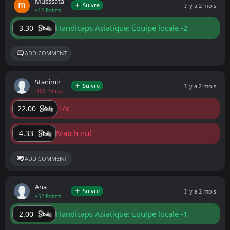
Musssata
Suivre
Il y a 2 mois
+12 Points
Handicaps Asiatique: Équipe locale -2
3.30
ADD COMMENT
Stanimir
Suivre
Il y a 2 mois
-100 Points
1/x
22.00
Match nul
4.33
ADD COMMENT
Ana
Suivre
Il y a 2 mois
+52 Points
Handicaps Asiatique: Équipe locale -1
2.00