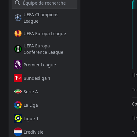
UEFA Champions
League
UEFA Europa League
UEFA Europa
Conference League
Premier League
Ti
Bundesliga 1
Ti
Serie A
Co
La Liga
Ti
Ligue 1
Eredivisie
Ti