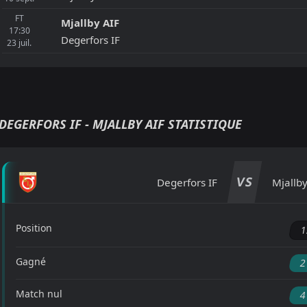
FT
Mjallby AIF
17:30
Degerfors IF
23
juil.
DEGERFORS IF - MJALLBY AIF STATISTIQUE
VS
Degerfors IF
Mjallby
Position
1
Gagné
2
Match nul
4