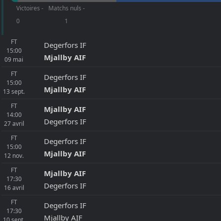
Victoires -
Matchs nuls -
0
1
FT
Degerfors IF
15:00
Mjallby AIF
09
mai
FT
Degerfors IF
15:00
Mjallby AIF
13
sept.
FT
Mjallby AIF
14:00
Degerfors IF
27
avril
FT
Degerfors IF
15:00
Mjallby AIF
12
nov.
FT
Mjallby AIF
17:30
Degerfors IF
16
avril
FT
Degerfors IF
17:30
Mjallby AIF
10
sept.