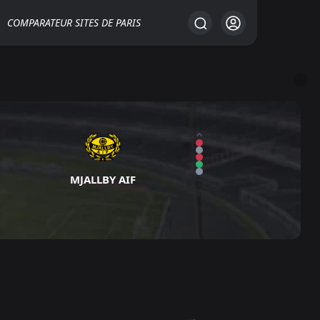
COMPARATEUR SITES DE PARIS
MJALLBY AIF