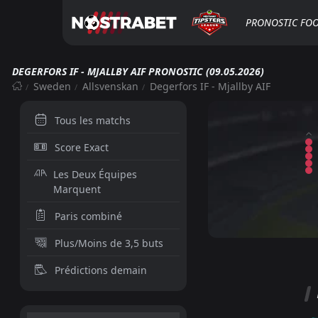
PRONOSTIC FO
DEGERFORS IF - MJALLBY AIF PRONOSTIC (09.05.2026)
Sweden
Allsvenskan
Degerfors IF - Mjallby AIF
Tous les matchs
Score Exact
Les Deux Équipes
Marquent
Paris combiné
Plus/Moins de 3,5 buts
Prédictions demain