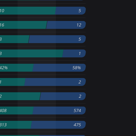
10
5
16
12
3
5
3
1
42%
58%
1
2
2
2
408
574
313
475