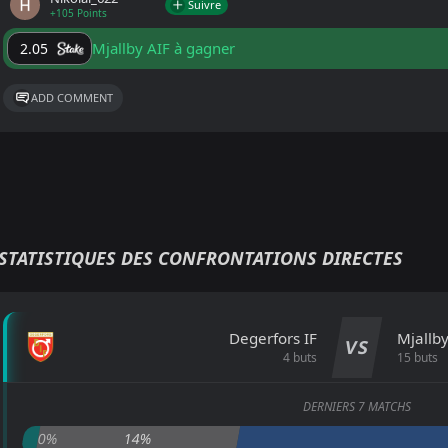
Suivre
+105 Points
Mjallby AIF à gagner
2.05
ADD COMMENT
STATISTIQUES DES CONFRONTATIONS DIRECTES
Degerfors IF
Mjallby
VS
4 buts
15 buts
DERNIERS 7 MATCHS
0%
14%