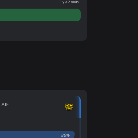
Il y a 2 mois
 AIF
86%