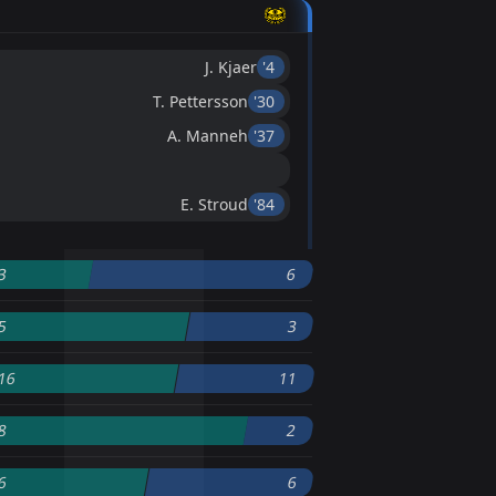
J. Kjaer
'4 ︎
T. Pettersson
'30 ︎
A. Manneh
'37 ︎
E. Stroud
'84 ︎
3
6
5
3
16
11
8
2
6
6