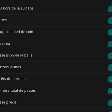
rs hors de la surface
utes
ups de pied de coin
rs-jeu
ssession de la balle
rtons jaunes
rêts du gardien
mbre total de passes
sse précis