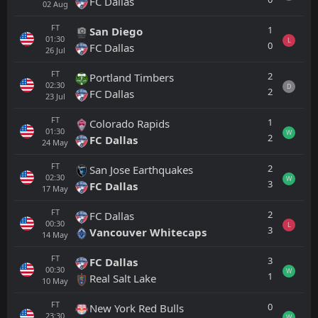
FC Dallas
02
Aug
FT
1
San Diego
01:30
L
0
FC Dallas
26
Jul
FT
2
Portland Timbers
02:30
D
2
FC Dallas
23
Jul
FT
1
Colorado Rapids
01:30
W
2
FC Dallas
24
May
FT
2
San Jose Earthquakes
02:30
W
3
FC Dallas
17
May
FT
2
FC Dallas
00:30
L
3
Vancouver Whitecaps
14
May
FT
3
FC Dallas
00:30
W
1
Real Salt Lake
10
May
FT
0
New York Red Bulls
23:30
W