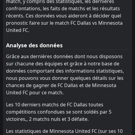
match, y compris des statistiques, les dernières
San Diego
Houston Dynamo
confrontations, les faits de matchs et les résultats
13
4
10
8
4
3
3
1
3
4
15
10
récents. Ces données vous aideront à décider quel
San Jose Earthquakes
St. Louis City
3
7
9
9
4
2
2
3
3
4
14
9
pronostic faire sur le match FC Dallas vs Minnesota
United FC.
Austin
Portland Timbers
14
8
8
9
4
2
2
1
2
6
14
7
FC Dallas
Colorado Rapids
11
6
10
9
3
2
4
1
2
7
13
7
Analyse des données
Seattle Sounders
Real Salt Lake
9
5
7
9
4
1
1
3
2
5
13
6
Grâce aux dernières données dont nous disposons
sur chacune des équipes et grâce à notre base de
Minnesota United FC
San Diego
10
13
9
8
2
1
5
3
2
4
11
6
données comportant des informations statistiques,
Los Angeles Galaxy
Sporting Kansas City
12
15
10
9
2
2
4
0
4
7
10
6
nous pouvons vous donner quelques détails sur les
chances de gagner de FC Dallas et de Minnesota
Sporting Kansas City
Austin
15
14
10
9
2
0
2
3
5
7
8
3
United FC pour ce match.
Les 10 derniers matchs de FC Dallas toutes
compétitions confondues se sont soldés par 5
victoires,, 2 matchs nuls et 3 défaite.
Les statistiques de Minnesota United FC (sur ses 10