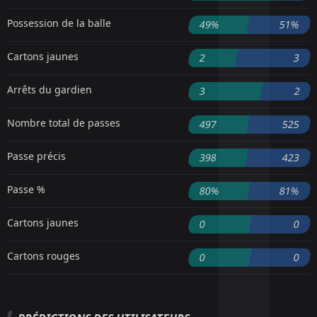
Possession de la balle
49%
51%
Cartons jaunes
2
3
Arrêts du gardien
3
2
Nombre total de passes
497
525
Passe précis
398
423
Passe %
80%
81%
Cartons jaunes
0
0
Cartons rouges
0
0