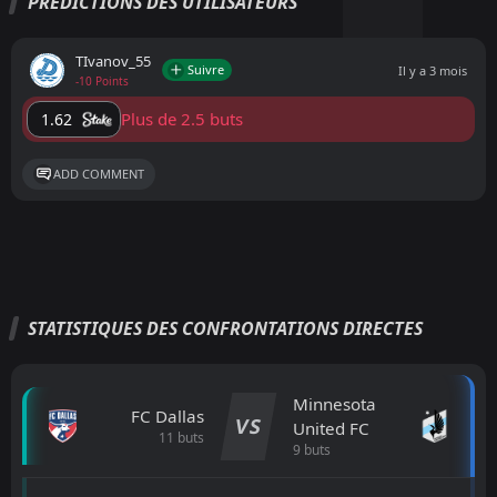
PRÉDICTIONS DES UTILISATEURS
ТIvanov_55
Suivre
Il y a 3 mois
-10 Points
Plus de 2.5 buts
1.62
ADD COMMENT
STATISTIQUES DES CONFRONTATIONS DIRECTES
Minnesota
FC Dallas
VS
United FC
11 buts
9 buts