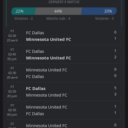
DERNIERS 9 MATCHS
22%
44%
33%
Victoires - 2
Matchs nuls - 4
Victoires - 3
FT
0
FC Dallas
02:30
1
Minnesota United FC
23
avril
FT
1
FC Dallas
02:45
2
Minnesota United FC
05
juil.
FT
0
Minnesota United FC
02:30
0
FC Dallas
20
avril
FT
5
FC Dallas
02:30
3
Minnesota United FC
20
juin
FT
1
Minnesota United FC
02:30
1
FC Dallas
09
juin
FT
0
Minnesota United FC