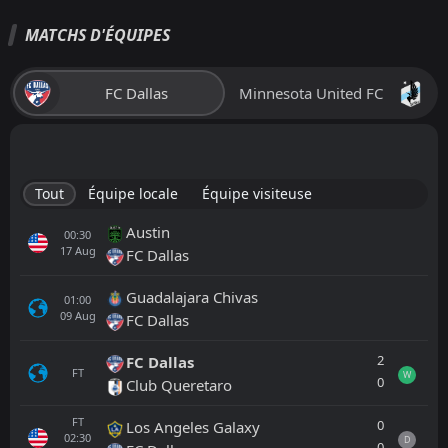
MATCHS D'ÉQUIPES
FC Dallas
Minnesota United FC
Tout
Équipe locale
Équipe visiteuse
Austin
00:30
17
Aug
FC Dallas
Guadalajara Chivas
01:00
09
Aug
FC Dallas
2
FC Dallas
FT
W
0
Club Queretaro
FT
0
Los Angeles Galaxy
02:30
D
0