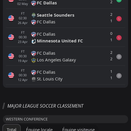
2
FC Dallas
02
May
FT
2
Seattle Sounders
02:30
L
1
FC Dallas
26
Apr
FT
0
FC Dallas
00:30
L
1
Minnesota United FC
23
Apr
FT
2
FC Dallas
00:30
D
2
Los Angeles Galaxy
19
Apr
FT
1
FC Dallas
00:30
D
1
St. Louis City
12
Apr
Tout
Équipe locale
Équipe visiteuse
MAJOR LEAGUE SOCCER CLASSEMENT
Real Salt Lake
01:30
WESTERN CONFERENCE
16
Aug
Minnesota United FC
Total
Équipe locale
Équipe visiteuse