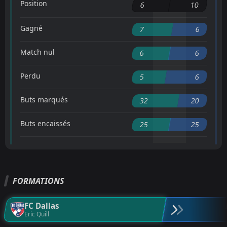
Position
6
10
Gagné
7
6
Match nul
6
6
Perdu
5
6
Buts marqués
32
20
Buts encaissés
25
25
FORMATIONS
FC Dallas
Eric Quill