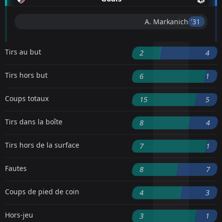
A. Markanich
'31 ︎
Tirs au but
2
4
Tirs hors but
6
1
Coups totaux
15
5
Tirs dans la boîte
8
4
Tirs hors de la surface
7
1
Fautes
8
7
Coups de pied de coin
4
3
Hors-jeu
3
1