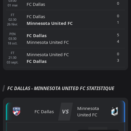
03:00
0
FC Dallas
01
mai
FT
0
FC Dallas
02:30
1
Minnesota United FC
26
févr.
PEN
5
FC Dallas
03:30
4
Minnesota United FC
18
oct.
FT
0
Minnesota United FC
21:30
3
FC Dallas
03
sept.
FC DALLAS - MINNESOTA UNITED FC STATISTIQUE
Minnesota
VS
FC Dallas
United FC