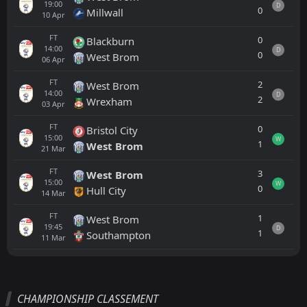
19:00
D
0
Millwall
10
Apr
FT
0
Blackburn
14:00
D
0
West Brom
06
Apr
FT
2
West Brom
14:00
D
2
Wrexham
03
Apr
FT
0
Bristol City
15:00
W
1
West Brom
21
Mar
FT
3
West Brom
15:00
W
0
Hull City
14
Mar
FT
1
West Brom
19:45
D
1
Southampton
11
Mar
Tout
Équipe locale
Équipe visiteuse
CHAMPIONSHIP CLASSEMENT