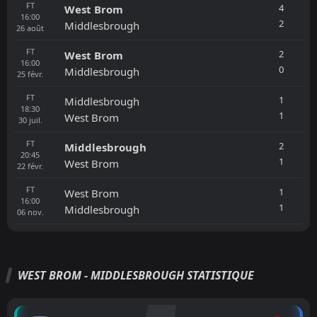
FT
4
West Brom
16:00
2
Middlesbrough
26
août
FT
2
West Brom
16:00
0
Middlesbrough
25
févr.
FT
1
Middlesbrough
18:30
1
West Brom
30
juil.
FT
2
Middlesbrough
20:45
1
West Brom
22
févr.
FT
1
West Brom
16:00
1
Middlesbrough
06
nov.
WEST BROM - MIDDLESBROUGH STATISTIQUE