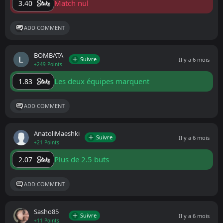
Match nul
3.40
ADD COMMENT
BOMBATA
Suivre
Il y a 6 mois
+249 Points
Les deux équipes marquent
1.83
ADD COMMENT
AnatoliMaeshki
Suivre
Il y a 6 mois
+21 Points
Plus de 2.5 buts
2.07
ADD COMMENT
Sasho85
Suivre
Il y a 6 mois
+11 Points