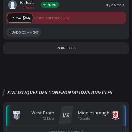
BaiTsofa
Suivre
Il y a 6 mois
-10 Points
Score correct : 2:2
15.64
ADD COMMENT
VOIR PLUS
STATISTIQUES DES CONFRONTATIONS DIRECTES
West Brom
Middlesbrough
VS
12 buts
15 buts