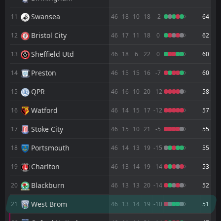
FT
5
Middlesbrough
Swansea
11:30
11
46
18
10
18
-2
64
W
1
Watford
25
Apr
Bristol City
12
46
17
11
18
0
62
FT
1
Middlesbrough
18:45
W
0
Sheffield Wednesday
Sheffield Utd
13
46
18
6
22
0
60
22
Apr
Preston
FT
14
46
15
15
16
-7
60
2
Ipswich
11:00
D
2
Middlesbrough
19
Apr
QPR
15
46
16
10
20
-12
58
FT
0
Middlesbrough
Watford
16
46
14
15
17
-12
57
14:00
L
1
Portsmouth
11
Apr
Stoke City
17
46
15
10
21
-5
55
FT
2
Swansea
16:30
D
Portsmouth
18
46
14
13
19
-15
55
2
Middlesbrough
06
Apr
Charlton
19
46
13
14
19
-14
53
FT
1
Middlesbrough
11:30
L
2
Millwall
03
Apr
Blackburn
20
46
13
13
20
-14
52
FT
0
Blackburn
West Brom
21
46
13
14
19
-10
51
12:30
D
0
Middlesbrough
21
Mar