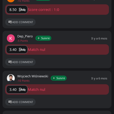
-10 Points
Score correct : 1:0
8.50
ADD COMMENT
Dep_Piero
Suivre
Il y a 6 mois
-5 Points
Match nul
3.40
ADD COMMENT
Wojciech Wiśniewski
Suivre
Il y a 6 mois
-10 Points
Match nul
3.40
ADD COMMENT