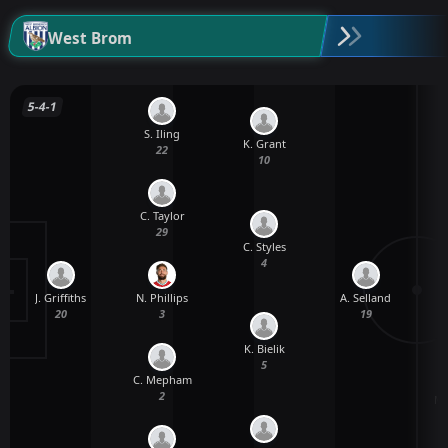
West Brom
5-4-1
S. Iling
K. Grant
22
10
T
C. Taylor
29
C. Styles
4
J. Griffiths
N. Phillips
A. Selland
20
3
19
K. Bielik
5
C. Mepham
2
M.