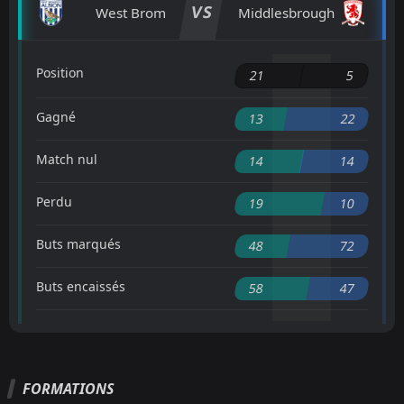
VS
West Brom
Middlesbrough
Position
21
5
Gagné
13
22
Match nul
14
14
Perdu
19
10
Buts marqués
48
72
Buts encaissés
58
47
FORMATIONS