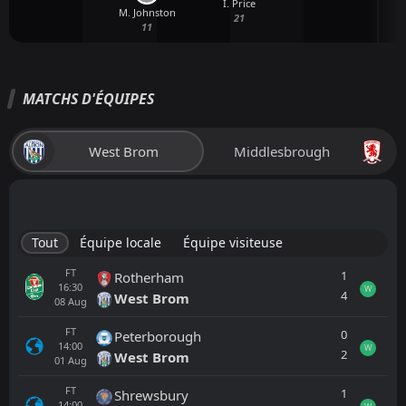
I. Price
M. Johnston
21
11
MATCHS D'ÉQUIPES
West Brom
Middlesbrough
Tout
Équipe locale
Équipe visiteuse
FT
1
Rotherham
16:30
W
4
West Brom
08
Aug
FT
0
Peterborough
14:00
W
2
West Brom
01
Aug
FT
1
Shrewsbury
14:00