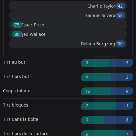
Charlie Taylor
'42 ︎
Samuel Silvera
'58 ︎
'75 ︎
Isaac Price
'80 ︎
Jed Wallace
Delano Burgzorg
'90 ︎
Tirs au but
6
5
Tirs hors but
4
3
Coups totaux
12
9
Tirs bloqués
2
1
Tirs dans la boîte
6
8
Tirs hors de la surface
6
1