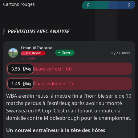
Cartons rouges
0
0
PRÉVISIONS AVEC ANALYSE
Emanuil Todorov
Suivre
Il y a 6 mois
PRO TIPSTER
-20 Points
Score correct : 1:0
8.58
Chance double : 1x
1.45
WBA a enfin réussi à mettre fin à l'horrible série de 10
matchs perdus à l'extérieur, après avoir surmonté
Swansea en FA Cup. C'est maintenant un match à
domicile contre Middlesbrough pour le championnat.
Un nouvel entraîneur à la tête des hôtes