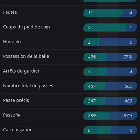
Fautes
11
4
Coups de pied de coin
4
1
Hors-jeu
2
5
Possession de la balle
43%
57%
Arrêts du gardien
3
4
Nombre total de passes
407
562
Passe précis
347
489
Passe %
85%
87%
Cartons jaunes
0
0