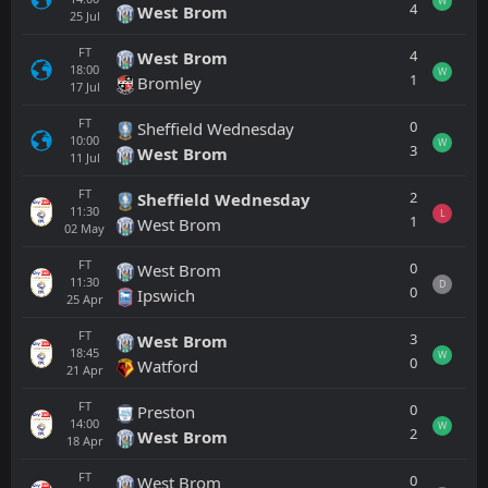
W
4
West Brom
25
Jul
FT
4
West Brom
18:00
W
1
Bromley
17
Jul
FT
0
Sheffield Wednesday
10:00
W
3
West Brom
11
Jul
FT
2
Sheffield Wednesday
11:30
L
1
West Brom
02
May
FT
0
West Brom
11:30
D
0
Ipswich
25
Apr
FT
3
West Brom
18:45
W
0
Watford
21
Apr
FT
0
Preston
14:00
W
2
West Brom
18
Apr
FT
0
West Brom