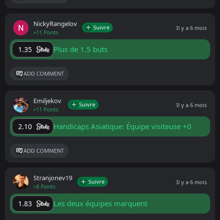
NickyRangelov
Suivre
Il y a 6 mois
+11 Points
Plus de 1.5 buts
1.35
ADD COMMENT
Emiljekov
Suivre
Il y a 6 mois
+11 Points
Handicaps Asiatique: Équipe visiteuse +0
2.10
ADD COMMENT
Stranjonev19
Suivre
Il y a 6 mois
+8 Points
Les deux équipes marquent
1.83