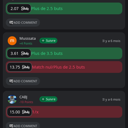
Plus de 2.5 buts
2.07
ADD COMMENT
Musssata
Suivre
Il y a 6 mois
+4 Points
Plus de 3.5 buts
3.61
Match nul/Plus de 2.5 buts
13.75
ADD COMMENT
CABJ
Suivre
Il y a 6 mois
-10 Points
1/x
15.00
ADD COMMENT