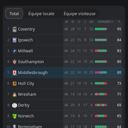
FT
1
Middlesbrough
19:00
W
0
Wrexham
07
Aug
Total
Équipe locale
Équipe visiteuse
FT
3
Middlesbrough
M
W
D
L
GD
DERNIERS 5
P
14:00
D
3
Espanyol
Coventry
1
46
28
11
7
52
95
01
Aug
Ipswich
2
FT
46
23
15
8
33
84
1
Celtic
14:00
D
1
Middlesbrough
18
Jul
Millwall
3
46
24
11
11
15
83
FT
1
Hull City
Southampton
4
46
22
14
10
26
80
14:30
L
0
Middlesbrough
23
May
Middlesbrough
5
46
22
14
10
25
80
2
Southampton
AET
19:00
L
Hull City
6
46
21
10
15
4
73
1
Middlesbrough
12
May
Wrexham
7
46
19
14
13
4
71
FT
0
Middlesbrough
11:30
D
0
Southampton
09
Derby
May
8
46
20
9
17
8
69
FT
2
Wrexham
Norwich
9
46
19
8
19
7
65
11:30
D
2
Middlesbrough
02
May
Birmingham
10
46
17
13
16
1
64