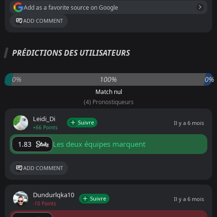
Add as a favorite source on Google
ADD COMMENT
PRÉDICTIONS DES UTILISATEURS
0%
100%
0%
Match nul
(4) Pronostiqueurs
Leidi_Di
Suivre
Il y a 6 mois
+66 Points
Les deux équipes marquent
1.83
ADD COMMENT
Dundurlqka10
Suivre
Il y a 6 mois
-10 Points