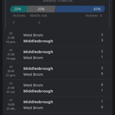
DERNIERS 10 MATCHS
20%
20%
60%
Victoires -
Matchs nuls
Victoires - 6
2
- 2
FT
2
West Brom
21:00
3
Middlesbrough
16
janv.
FT
2
Middlesbrough
21:00
1
West Brom
19
sept.
FT
2
Middlesbrough
20:45
0
West Brom
21
janv.
FT
0
West Brom
21:00
1
Middlesbrough
01
oct.
FT
1
Middlesbrough
16:00
0
West Brom
23
déc.