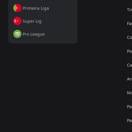
Primeira Liga
Ti
Super Lig
Fa
Pro League
Co
Po
Ca
Ar
No
Pa
Pa