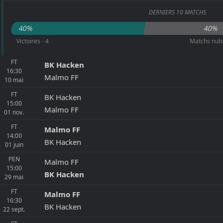
DERNIERS 10 MATCHS
40%
40%
Victoires - 4
Matchs nuls
FT
BK Hacken
16:30
Malmo FF
10
mai
FT
BK Hacken
15:00
Malmo FF
01
nov.
FT
Malmo FF
14:00
BK Hacken
01
juin
PEN
Malmo FF
15:00
BK Hacken
29
mai
FT
Malmo FF
16:30
BK Hacken
22
sept.