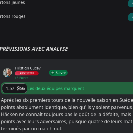
rtons jaunes
rtons rouges
PRÉVISIONS AVEC ANALYSE
Hristiqn Cucev
Suivre
PRO TIPSTER
+6 Points
Les deux équipes marquent
1.57
Après les six premiers tours de la nouvelle saison en Suèd
points absolument identique, bien qu'ils y soient parvenus
Häcken ne connaît toujours pas le goût de la défaite, mais 
points avec leurs adversaires, puisque quatre de leurs mat
terminés par un match nul.