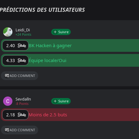
PRÉDICTIONS DES UTILISATEURS
Leidi_Di
Suivre
+24 Points
BK Hacken à gagner
2.40
Équipe locale/Oui
4.33
ADD COMMENT
Sevdalln
Suivre
-8 Points
Moins de 2.5 buts
2.18
ADD COMMENT