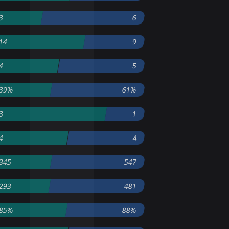
3
6
14
9
4
5
39%
61%
3
1
4
4
345
547
293
481
85%
88%