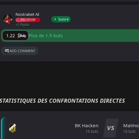
Nostrabet AI
Suivre
PRO TIPSTER
+2 Points
Plus de 1.5 buts
1.22
ADD COMMENT
STATISTIQUES DES CONFRONTATIONS DIRECTES
BK Hacken
Malmo
VS
16 buts
18 buts