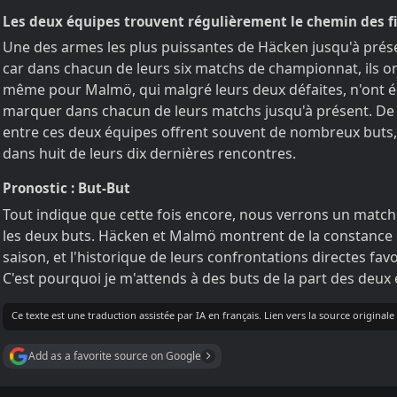
Les deux équipes trouvent régulièrement le chemin des fi
Une des armes les plus puissantes de Häcken jusqu'à prése
car dans chacun de leurs six matchs de championnat, ils ont
même pour Malmö, qui malgré leurs deux défaites, n'ont
marquer dans chacun de leurs matchs jusqu'à présent. De p
entre ces deux équipes offrent souvent de nombreux buts,
dans huit de leurs dix dernières rencontres.
Pronostic : But-But
Tout indique que cette fois encore, nous verrons un match
les deux buts. Häcken et Malmö montrent de la constance e
saison, et l'historique de leurs confrontations directes fav
C'est pourquoi je m'attends à des buts de la part des deux
Ce texte est une traduction assistée par IA en français. Lien vers la source origina
Add as a favorite source on Google