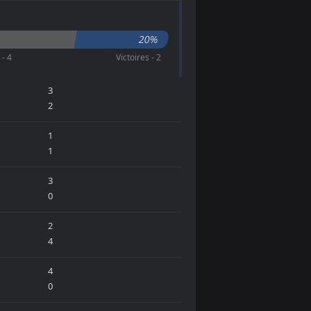
20%
 - 4
Victoires - 2
3
2
1
1
3
0
2
4
4
0