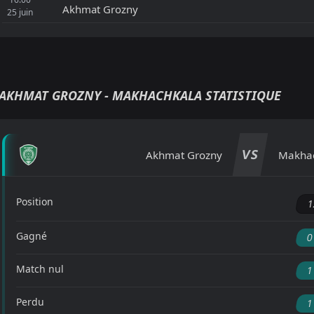
Akhmat Grozny
25
juin
AKHMAT GROZNY - MAKHACHKALA STATISTIQUE
VS
Akhmat Grozny
Makha
Position
1
Gagné
0
Match nul
1
Perdu
1