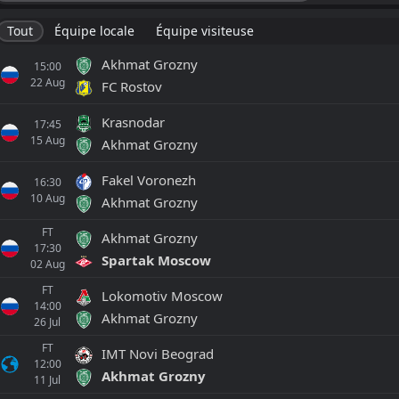
Tout
Équipe locale
Équipe visiteuse
Akhmat Grozny
15:00
22
Aug
FC Rostov
Krasnodar
17:45
15
Aug
Akhmat Grozny
Fakel Voronezh
16:30
10
Aug
Akhmat Grozny
FT
Akhmat Grozny
17:30
Spartak Moscow
02
Aug
FT
Lokomotiv Moscow
14:00
Akhmat Grozny
26
Jul
FT
IMT Novi Beograd
12:00
Akhmat Grozny
11
Jul