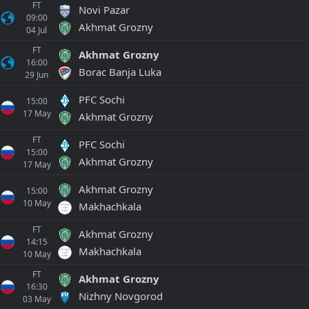
FT
Novi Pazar
09:00
Akhmat Grozny
04
Jul
FT
Akhmat Grozny
16:00
Borac Banja Luka
29
Jun
PFC Sochi
15:00
17
May
Akhmat Grozny
FT
PFC Sochi
15:00
Akhmat Grozny
17
May
Akhmat Grozny
15:00
10
May
Makhachkala
FT
Akhmat Grozny
14:15
Makhachkala
10
May
FT
Akhmat Grozny
16:30
Nizhny Novgorod
03
May