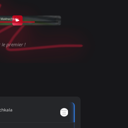
- Makhachkala
 le premier !
chkala