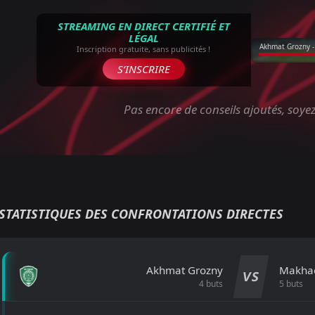
STREAMING EN DIRECT CERTIFIÉ ET
LÉGAL
Akhmat Grozny 
Inscription gratuite, sans publicités !
S’INSCRIRE
Pas encore de conseils ajoutés, soyez
STATISTIQUES DES CONFRONTATIONS DIRECTES
Akhmat Grozny
Makha
VS
4 buts
5 buts