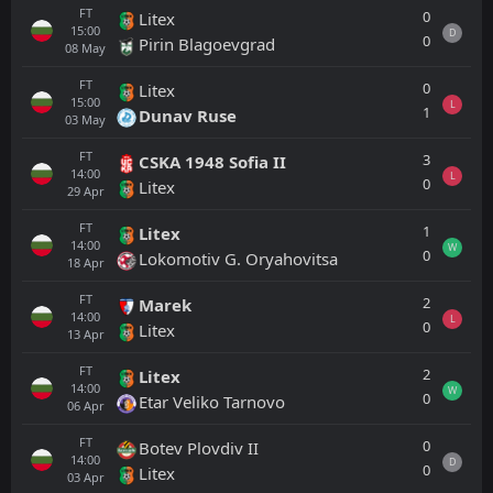
FT
0
Litex
15:00
D
0
Pirin Blagoevgrad
08
May
FT
0
Litex
15:00
L
1
Dunav Ruse
03
May
FT
3
CSKA 1948 Sofia II
14:00
L
0
Litex
29
Apr
FT
1
Litex
14:00
W
0
Lokomotiv G. Oryahovitsa
18
Apr
FT
2
Marek
14:00
L
0
Litex
13
Apr
FT
2
Litex
14:00
W
0
Etar Veliko Tarnovo
06
Apr
FT
0
Botev Plovdiv II
14:00
D
0
Litex
03
Apr