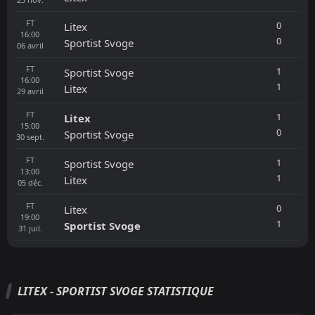
FT
0
Litex
16:00
0
Sportist Svoge
06
avril
FT
1
Sportist Svoge
16:00
1
Litex
29
avril
FT
1
Litex
15:00
0
Sportist Svoge
30
sept.
FT
1
Sportist Svoge
13:00
1
Litex
05
déc.
FT
0
Litex
19:00
1
Sportist Svoge
31
juil.
LITEX - SPORTIST SVOGE STATISTIQUE