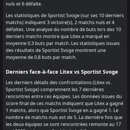
CSKA Sofia II
Nesebar
17
5
0
1
0
0
0
0
0
1
0
0
nuls et 6 défaite.
Pirin Blagoevgrad
Pirin Blagoevgrad
18
18
1
1
0
0
0
0
1
1
0
0
Les statistiques de Sportist Svoge (sur ses 10 derniers
matchs) indiquent 3 victoire(s), 2 matchs nuls et 4
défaites. Une analyse du nombre de buts lors des 10
derniers matchs montre que Litex a marqué en
moyenne 0.3 buts par match. Les statistiques issues
des résultats de Sportist Svoge montrent une
moyenne de 0.8 buts par match.
Derniers face-à-face Litex vs Sportist Svoge
Les derniers détails des confrontations (Litex vs.
Sportist Svoge) comprennent les 7 dernières
rencontres entre ces équipes. Les données issues du
score final de ces matchs indiquent que Litex a gagné
1 matchs, alors que Sportist Svoge en a gagné 1. Le
nombre de matchs nuls est de 5. La dernière fois que
les deux équipes se sont rencontrées remonte au 17