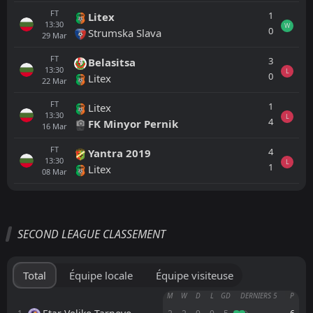
FT
1
Litex
13:30
W
0
Strumska Slava
29
Mar
FT
3
Belasitsa
13:30
L
0
Litex
22
Mar
FT
1
Litex
13:30
L
4
FK Minyor Pernik
16
Mar
FT
4
Yantra 2019
13:30
L
1
Litex
08
Mar
Tout
Équipe locale
Équipe visiteuse
SECOND LEAGUE CLASSEMENT
Sportist Svoge
15:00
16
Aug
Nesebar
Total
Équipe locale
Équipe visiteuse
Sportist Svoge
M
W
D
L
GD
DERNIERS 5
P
15:00
09
Aug