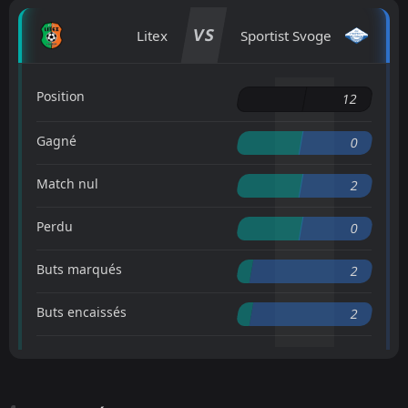
VS
Litex
Sportist Svoge
Position
12
Gagné
0
Match nul
2
Perdu
0
Buts marqués
2
Buts encaissés
2