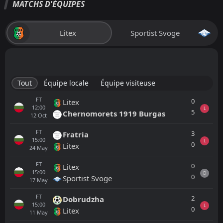
MATCHS D'ÉQUIPES
Litex
Sportist Svoge
Tout
Équipe locale
Équipe visiteuse
FT
0
Litex
12:00
L
5
Chernomorets 1919 Burgas
12
Oct
FT
3
Fratria
15:00
L
0
Litex
24
May
FT
0
Litex
15:00
D
0
Sportist Svoge
17
May
FT
2
Dobrudzha
15:00
L
0
Litex
11
May