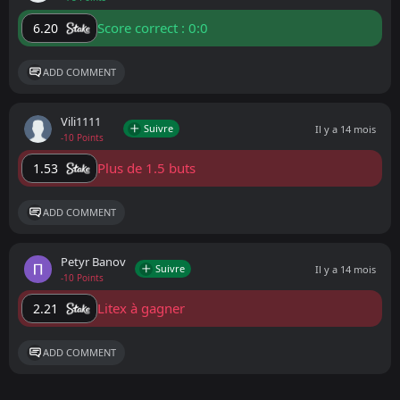
Score correct : 0:0
6.20
ADD COMMENT
Vili1111
Suivre
Il y a 14 mois
-10 Points
Plus de 1.5 buts
1.53
ADD COMMENT
Petyr Banov
Suivre
Il y a 14 mois
-10 Points
Litex à gagner
2.21
ADD COMMENT