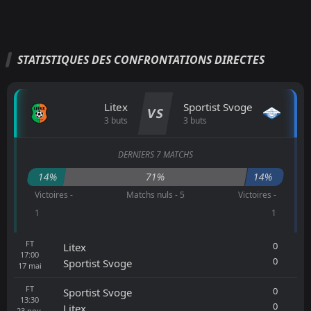
STATISTIQUES DES CONFRONTATIONS DIRECTES
Litex
Sportist Svoge
VS
3 buts
3 buts
DERNIERS 7 MATCHS
14%
71%
14%
Victoires -
Matchs nuls - 5
Victoires -
1
1
FT
0
Litex
17:00
0
Sportist Svoge
17
mai
FT
0
Sportist Svoge
13:30
0
Litex
23
nov.