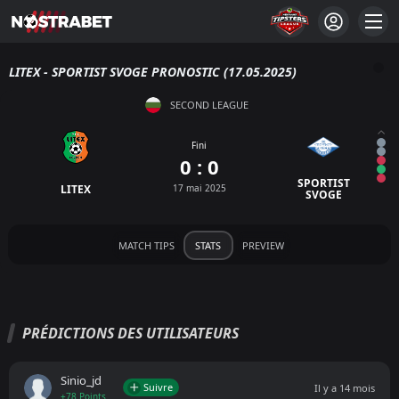
LITEX - SPORTIST SVOGE PRONOSTIC (17.05.2025)
SECOND LEAGUE
Fini
0 : 0
SPORTIST
LITEX
17 mai 2025
SVOGE
MATCH TIPS
STATS
PREVIEW
PRÉDICTIONS DES UTILISATEURS
Sinio_jd
Suivre
Il y a 14 mois
+78 Points