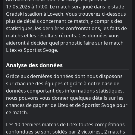
Chernomorets 1919 Burgas
Marek
10
8
1
2
1
1
0
0
0
1
3
3
17.05.2025 à 17:00. Le match sera joué dans le stade
Beroe
Ludogorets II
9
3
1
1
1
1
0
0
0
0
3
3
Gradski stadion à Lovech. Vous trouverez ci-dessous
plus de détails concernant ce match, y compris des
Spartak Pleven
Montana
2
6
1
1
1
0
0
1
0
0
3
1
statistiques, les dernières confrontations, les faits de
Fratria
Chernomorets 1919 Burgas
matchs et les résultats récents. Ces données vous
11
8
2
1
1
0
0
1
1
0
3
1
aideront à décider quel pronostic faire sur le match
Vihren
Sportist Svoge
12
7
1
1
0
0
1
1
0
0
1
1
Litex vs Sportist Svoge.
Sportist Svoge
Dobrudzha
12
4
1
0
0
0
1
0
0
0
1
0
Analyse des données
Lokomotiv G. Oryahovitsa
Beroe
13
9
1
1
0
0
1
0
0
1
1
0
Grâce aux dernières données dont nous disposons
Yantra 2019
Fratria
16
11
1
0
0
0
0
0
1
0
0
0
sur chacune des équipes et grâce à notre base de
données comportant des informations statistiques,
Nesebar
Lokomotiv G. Oryahovitsa
17
13
1
1
0
0
0
0
1
1
0
0
nous pouvons vous donner quelques détails sur les
Marek
Hebar 1918
10
14
0
1
0
0
0
0
0
1
0
0
chances de gagner de Litex et de Sportist Svoge pour
ce match.
Rilski Sportist
Rilski Sportist
15
15
1
1
0
0
0
0
1
1
0
0
Les 10 derniers matchs de Litex toutes compétitions
Hebar 1918
Yantra 2019
14
16
1
1
0
0
0
0
1
1
0
0
confondues se sont soldés par 2 victoires,, 2 matchs