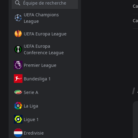
Ca
UEFA Champions
Ca
League
UEFA Europa League
UEFA Europa
Conference League
Premier League
Bundesliga 1
Serie A
La Liga
Ligue 1
Eredivisie