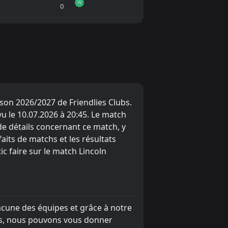
W
0
3
L
0
ison 2026/2027 de Friendlies Clubs.
0
u le 10.07.2026 à 20:45. Le match
W
1
de détails concernant ce match, y
faits de matchs et les résultats
5
c faire sur le match Lincoln
L
1
0
L
2
cune des équipes et grâce à notre
0
W
es, nous pouvons vous donner
1