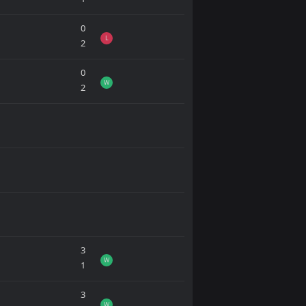
0
L
2
0
W
2
3
W
1
3
W