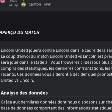
14:00
Carlton Town
24
Sep
Tout
Équipe locale
Équipe visiteuse
Derby
14:00
08
Aug
Lincoln
APERÇU DU MATCH
FT
Barnsley
18:00
Lincoln
01
Aug
Lincoln United jouera contre Lincoln dans le cadre de la sa
FT
Doncaster
Le coup d’envoi du match Lincoln United vs Lincoln est prév
14:00
Lincoln
sera joué dans le stade à . Vous trouverez ci-dessous plus 
01
Aug
compris des statistiques, les dernières confrontations, les 
FT
Grimsby
18:00
récents. Ces données vous aideront à décider quel pronosti
Lincoln
28
Jul
United vs Lincoln.
FT
Lincoln
15:00
Analyse des données
Leyton Orient
17
Jul
Grâce aux dernières données dont nous disposons sur cha
FT
Boston United
14:00
base de données comportant des informations statistiqu
Lincoln
11
Jul