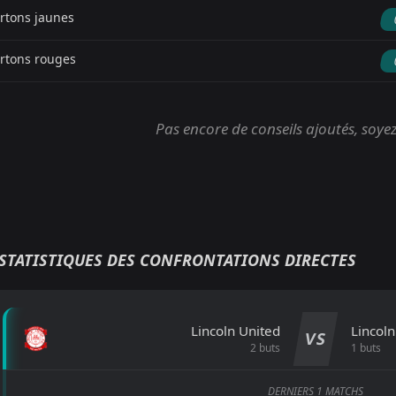
rtons jaunes
rtons rouges
Pas encore de conseils ajoutés, soyez
STATISTIQUES DES CONFRONTATIONS DIRECTES
Lincoln United
Lincoln
VS
2 buts
1 buts
DERNIERS 1 MATCHS