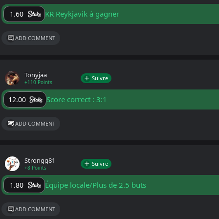
KR Reykjavik à gagner
1.60
ADD COMMENT
Tonyjaa
Suivre
+110 Points
Score correct : 3:1
12.00
ADD COMMENT
Strongg81
Suivre
+8 Points
Équipe locale/Plus de 2.5 buts
1.80
ADD COMMENT