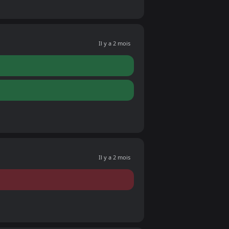
Il y a 2 mois
Il y a 2 mois