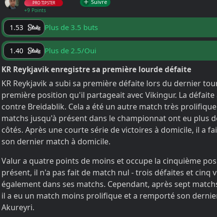
Suivre
PRO TIPSTER
+9 Points
Plus de 3.5 buts
1.53
Plus de 2.5/Oui
1.40
KR Reykjavik enregistre sa première lourde défaite
KR Reykjavik a subi sa première défaite lors du dernier tour, 
première position qu'il partageait avec Vikingur. La défaite 
contre Breidablik. Cela a été un autre match très prolifique
matchs jusqu'à présent dans le championnat ont eu plus de
côtés. Après une courte série de victoires à domicile, il a f
son dernier match à domicile.
Valur a quatre points de moins et occupe la cinquième posi
présent, il n'a pas fait de match nul - trois défaites et cinq
également dans ses matchs. Cependant, après sept matchs 
il a eu un match moins prolifique et a remporté son dernier
Akureyri.