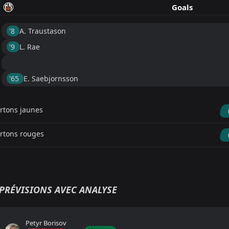
Goals
'8 ︎
A. Traustason
'9 ︎
L. Rae
'65 ︎
E. Saebjornsson
rtons jaunes
rtons rouges
PRÉVISIONS AVEC ANALYSE
Petyr Borisov