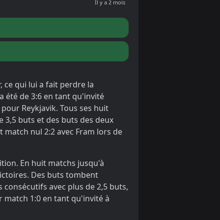
Il y a 2 mois
ce qui lui a fait perdre la
a été de 3:6 en tant qu'invité
 pour Reykjavik. Tous ses huit
 3,5 buts et des buts des deux
ait match nul 2:2 avec Fram lors de
tion. En huit matchs jusqu'à
 victoires. Des buts tombent
consécutifs avec plus de 2,5 buts,
 match 1:0 en tant qu'invité à