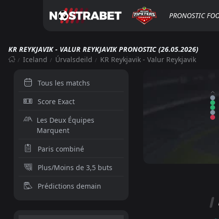
PRONOSTIC FO
KR REYKJAVIK - VALUR REYKJAVIK PRONOSTIC (26.05.2026)
Iceland
Úrvalsdeild
KR Reykjavik - Valur Reykjavik
Tous les matchs
Score Exact
Les Deux Équipes
Marquent
Paris combiné
Plus/Moins de 3,5 buts
Prédictions demain