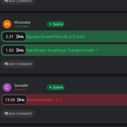
ADD COMMENT
Musssata
Suivre
+16 Points
Équipe locale/Plus de 3.5 buts
2.31
Handicaps Asiatique: Équipe locale -1
1.92
ADD COMMENT
Sevdalln
Suivre
-1 Points
Score correct : 1:1
13.00
ADD COMMENT