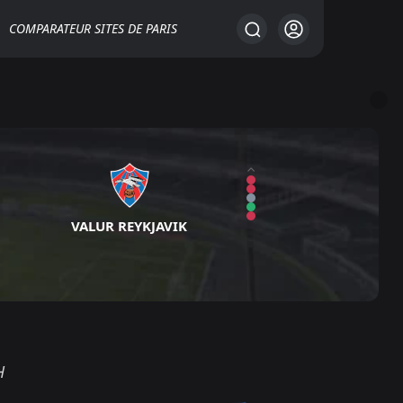
COMPARATEUR SITES DE PARIS
VALUR REYKJAVIK
H