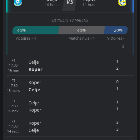
VS
16 buts
11 buts
DERNIERS 10 MATCHS
40%
40%
20%
Victoires - 4
Matchs nuls - 4
Victoires -
2
FT
1
Celje
17:30
2
Koper
16
mai
FT
0
Koper
17:30
1
Celje
15
mars
FT
1
Celje
17:30
1
Koper
30
nov.
FT
3
Koper
17:30
3
Celje
14
sept.