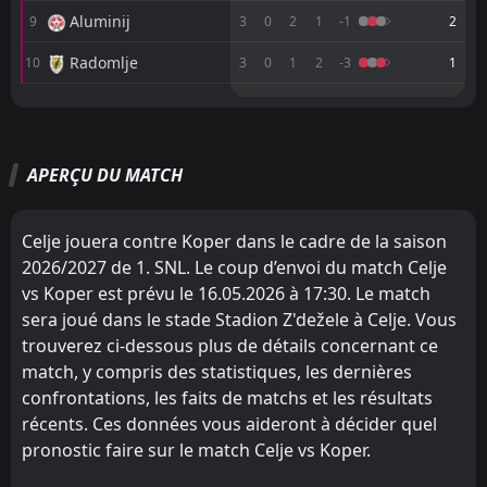
FT
2
Koper
Aluminij
9
3
0
2
1
-1
2
18:15
D
2
Radomlje
26
Jul
Radomlje
10
3
0
1
2
-3
1
FT
0
NSI Runavik
18:45
M
M
W
W
D
D
L
L
W
P
P
2
Koper
23
Jul
Maribor
Bravo
1
3
2
2
2
2
0
0
0
0
6
6
FT
0
Nafta
APERÇU DU MATCH
Celje
Nafta
4
2
16:00
3
2
1
1
2
1
0
0
5
4
W
2
Koper
17
Jul
Nafta
Koper
2
5
2
3
1
1
0
1
1
1
3
4
FT
1
MTK Budapest
Celje jouera contre Koper dans le cadre de la saison
15:30
W
3
Koper
Mura
Brinje-Grosuplje
7
6
1
3
1
1
0
1
0
1
3
4
11
Jul
2026/2027 de 1. SNL. Le coup d’envoi du match Celje
vs Koper est prévu le 16.05.2026 à 17:30. Le match
Olimpija Ljubljana
Maribor
8
1
FT
2
2
1
0
0
2
1
0
3
2
1
Koper
09:00
sera joué dans le stade Stadion Z'dežele à Celje. Vous
L
2
LNZ Cherkasy
05
Jul
Aluminij
Mura
7
9
2
2
0
0
2
1
0
1
2
1
trouverez ci-dessous plus de détails concernant ce
FT
match, y compris des statistiques, les dernières
1
Koper
Bravo
Radomlje
10
3
2
1
0
0
1
1
1
0
1
1
16:00
W
0
confrontations, les faits de matchs et les résultats
Corvinul Hunedoara
02
Jul
Koper
Celje
récents. Ces données vous aideront à décider quel
5
4
1
0
0
0
1
0
0
0
1
0
FT
4
Koper
pronostic faire sur le match Celje vs Koper.
16:00
W
Brinje-Grosuplje
Olimpija Ljubljana
6
8
1
2
0
0
1
0
0
2
1
0
2
Vllaznia Shkodër
27
Jun