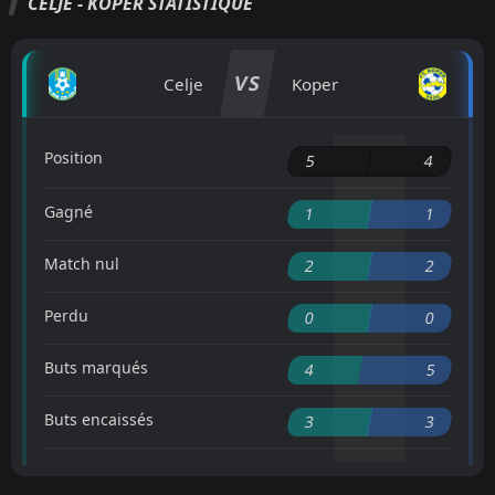
CELJE - KOPER STATISTIQUE
VS
Celje
Koper
Position
5
4
Gagné
1
1
Match nul
2
2
Perdu
0
0
Buts marqués
4
5
Buts encaissés
3
3