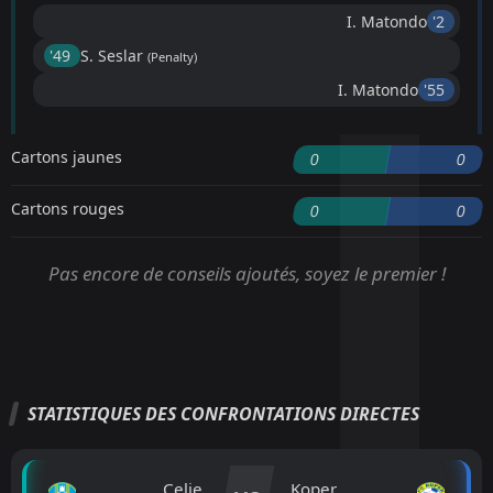
I. Matondo
'2 ︎
'49 ︎
S. Seslar
(Penalty)
I. Matondo
'55 ︎
Cartons jaunes
0
0
Cartons rouges
0
0
Pas encore de conseils ajoutés, soyez le premier !
STATISTIQUES DES CONFRONTATIONS DIRECTES
Celje
Koper