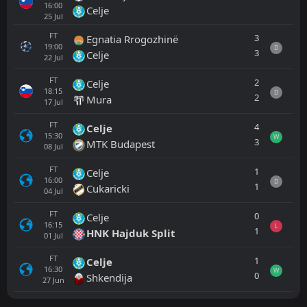
16:00
Celje
25
Jul
FT
3
Egnatia Rrogozhinë
19:00
D
3
Celje
22
Jul
FT
2
Celje
18:15
D
2
Mura
17
Jul
FT
4
Celje
15:30
W
3
MTK Budapest
08
Jul
FT
1
Celje
16:00
D
1
Cukaricki
04
Jul
FT
0
Celje
16:15
L
1
HNK Hajduk Split
01
Jul
FT
1
Celje
16:30
W
0
Shkendija
27
Jun