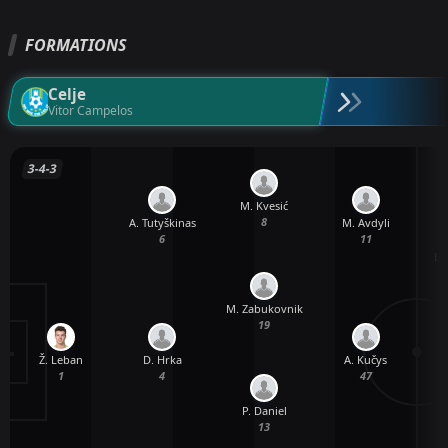
FORMATIONS
Celje
Vitor Campelos
3-4-3
M. Kvesić
8
A. Tutyškinas
M. Avdyli
6
11
B.
M. Zabukovnik
19
Ž. Leban
D. Hrka
A. Kučys
1
4
47
P. Daniel
13