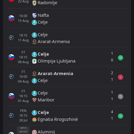
22
Aug
Radomlje
Nafta
16:00
15
Aug
Celje
Celje
18:15
11
Aug
Ararat-Armenia
FT
1
Celje
18:15
W
0
Olimpija Ljubljana
08
Aug
FT
2
Ararat-Armenia
16:00
L
1
Celje
04
Aug
FT
1
Celje
18:15
D
1
Maribor
01
Aug
PEN
4
Celje
18:15
W
1
Egnatia Rrogozhinë
28
Jul
MATCH
Aluminij
REPORTÉ