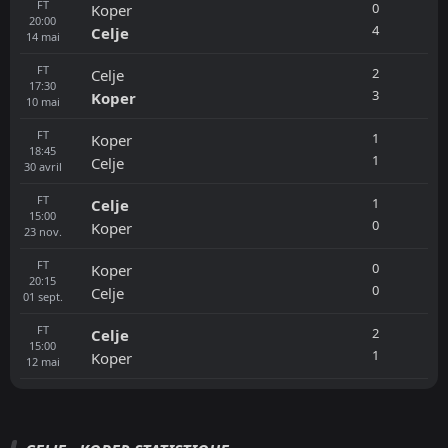
FT
0
Koper
20:00
4
Celje
14
mai
FT
2
Celje
17:30
3
Koper
10
mai
FT
1
Koper
18:45
1
Celje
30
avril
FT
1
Celje
15:00
0
Koper
23
nov.
FT
0
Koper
20:15
0
Celje
01
sept.
FT
2
Celje
15:00
1
Koper
12
mai