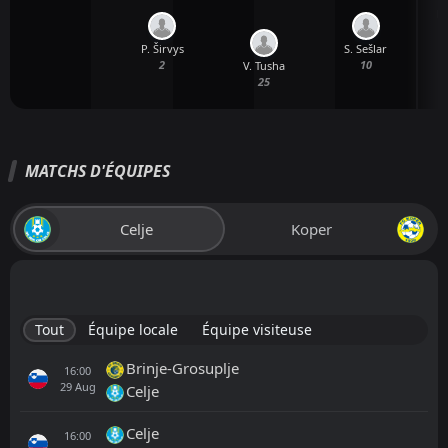
L.
P. Širvys
S. Sešlar
2
10
V. Tusha
25
MATCHS D'ÉQUIPES
Celje
Koper
Tout
Équipe locale
Équipe visiteuse
Brinje-Grosuplje
16:00
29
Aug
Celje
Celje
16:00