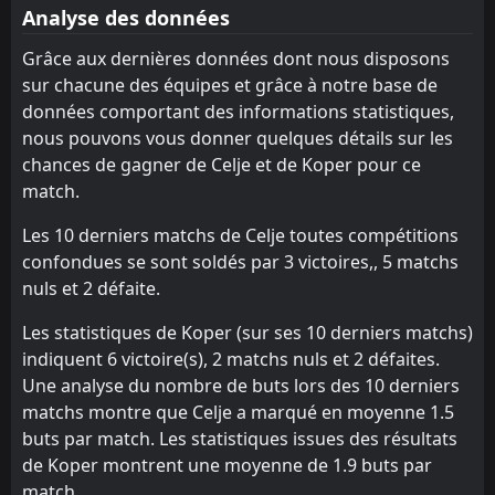
Analyse des données
Radomlje
Aluminij
10
9
2
1
0
0
0
0
2
1
0
0
FT
2
Koper
18:00
W
0
Artsakh
Grâce aux dernières données dont nous disposons
23
Jun
sur chacune des équipes et grâce à notre base de
Koper
CANCELLED
données comportant des informations statistiques,
15:00
NK Domzale
23
May
nous pouvons vous donner quelques détails sur les
chances de gagner de Celje et de Koper pour ce
match.
Les 10 derniers matchs de Celje toutes compétitions
confondues se sont soldés par 3 victoires,, 5 matchs
nuls et 2 défaite.
Les statistiques de Koper (sur ses 10 derniers matchs)
indiquent 6 victoire(s), 2 matchs nuls et 2 défaites.
Une analyse du nombre de buts lors des 10 derniers
matchs montre que Celje a marqué en moyenne 1.5
buts par match. Les statistiques issues des résultats
de Koper montrent une moyenne de 1.9 buts par
match.