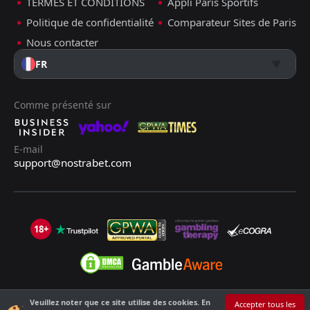
TERMES ET CONDITIONS
Appli Paris Sportifs
Politique de confidentialité
Comparateur Sites de Paris
Nous contacter
FR
Comme présenté sur
E-mail
support@nostrabet.com
18+
Veuillez noter que ce site utilise des cookies. En
©2013 - 2026 Nostrabet.com - Tous les droits sont réservés. Ce site n'est
Accepter tous les