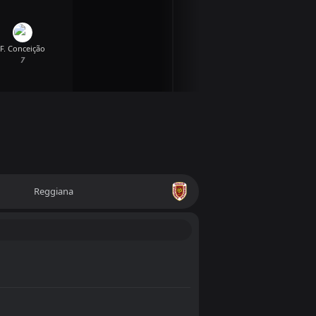
F. Conceição
7
M. L
Reggiana