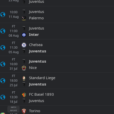
23
Aug
Juventus
Juventus
10:00
11
Aug
Palermo
FT
Juventus
11:00
Inter
08
Aug
FT
Chelsea
11:30
Juventus
05
Aug
FT
Juventus
16:00
Nice
31
Jul
FT
Standard Liege
18:00
Juventus
25
Jul
FT
FC Basel 1893
13:30
Juventus
18
Jul
MATCH
Torino
REPORTÉ