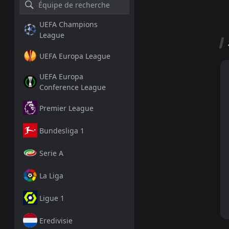
UEFA Champions
League
UEFA Europa League
UEFA Europa
Conference League
Premier League
Bundesliga 1
Serie A
La Liga
Ligue 1
Eredivisie