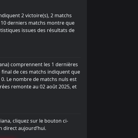
0
ndiquent 2 victoire(s), 2 matchs
D
0
s 10 derniers matchs montre que
istiques issues des résultats de
4
L
1
2
L
0
iana) comprennent les 1 dernières
0
 final de ces matchs indiquent que
L
4
 0. Le nombre de matchs nuls est
trées remonte au 02 août 2025, et
0
W
1
1
D
1
ana, cliquez sur le bouton ci-
 direct aujourd’hui.
1
D
1