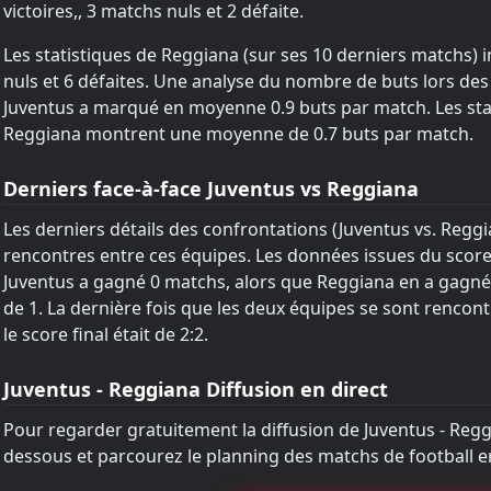
victoires,, 3 matchs nuls et 2 défaite.
FT
Reggiana
19:00
Les statistiques de Reggiana (sur ses 10 derniers matchs) i
Monza
17
Mar
nuls et 6 défaites. Une analyse du nombre de buts lors de
FT
Juventus a marqué en moyenne 0.9 buts par match. Les stat
Bari
14:00
Reggiana montrent une moyenne de 0.7 buts par match.
Reggiana
14
Mar
FT
Venezia
Derniers face-à-face Juventus vs Reggiana
16:15
Reggiana
07
Mar
Les derniers détails des confrontations (Juventus vs. Regg
FT
Reggiana
rencontres entre ces équipes. Les données issues du score
19:00
Sudtirol
Juventus a gagné 0 matchs, alors que Reggiana en a gagné
03
Mar
de 1. La dernière fois que les deux équipes se sont rencon
FT
Spezia
le score final était de 2:2.
16:15
Reggiana
28
Feb
FT
Juventus - Reggiana Diffusion en direct
Reggiana
16:15
Avellino
22
Feb
Pour regarder gratuitement la diffusion de Juventus - Reggi
dessous et parcourez le planning des matchs de football en
FT
Empoli
16:15
Reggiana