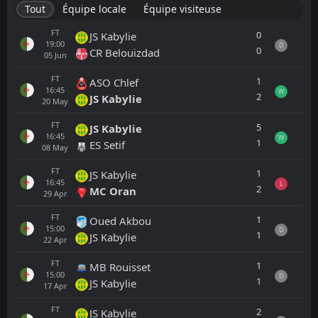
Tout
Équipe locale
Équipe visiteuse
FT
0
JS Kabylie
19:00
D
0
CR Belouizdad
05
Jun
FT
1
ASO Chlef
16:45
W
2
JS Kabylie
20
May
FT
5
JS Kabylie
16:45
W
1
ES Setif
08
May
FT
1
JS Kabylie
16:45
L
2
MC Oran
29
Apr
FT
1
Oued Akbou
15:00
D
1
JS Kabylie
22
Apr
FT
1
MB Rouisset
15:00
D
1
JS Kabylie
17
Apr
FT
2
JS Kabylie