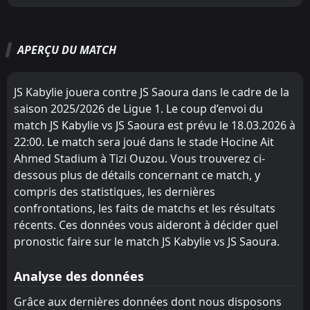
M
M
W
W
D
D
L
L
P
P
FT
1
USM Alger
MC Alger
MC Alger
1
1
15
15
13
7
2
3
0
5
41
24
21:00
W
2
JS Saoura
21
Feb
APERÇU DU MATCH
JS Saoura
CR Belouizdad
2
3
15
15
11
5
2
8
2
2
35
23
FT
0
ASO Chlef
15:00
W
MC Oran
JS Saoura
4
2
15
15
9
5
5
5
1
5
32
20
1
JS Saoura
08
Feb
JS Kabylie jouera contre JS Saoura dans le cadre de la
Oued Akbou
JS Kabylie
6
5
15
15
9
4
4
7
2
4
31
19
FT
1
saison 2025/2026 de Ligue 1. Le coup d’envoi du
JS Saoura
15:00
W
0
ES Setif
match JS Kabylie vs JS Saoura est prévu le 18.03.2026 à
04
CR Belouizdad
Ben Aknoun
Feb
3
8
15
15
9
4
3
6
3
5
30
18
22:00. Le match sera joué dans le stade Hocine Ait
FT
1
MB Rouisset
CS Constantine
MC Oran
9
4
15
15
8
5
6
2
1
8
30
17
Ahmed Stadium à Tizi Ouzou. Vous trouverez ci-
13:00
L
0
JS Saoura
24
Jan
dessous plus de détails concernant ce match, y
ES Setif
USM Alger
11
10
15
15
8
3
6
7
1
5
30
16
compris des statistiques, les dernières
Khenchela
Khenchela
confrontations, les faits de matchs et les résultats
7
7
15
15
8
4
5
3
2
8
29
15
récents. Ces données vous aideront à décider quel
MB Rouisset
Oued Akbou
12
6
15
15
8
3
5
5
2
7
29
14
pronostic faire sur le match JS Kabylie vs JS Saoura.
JS Kabylie
CS Constantine
5
9
15
15
7
3
5
4
3
8
26
13
Analyse des données
Ben Aknoun
ASO Chlef
13
8
15
15
7
2
4
5
4
8
25
11
Grâce aux dernières données dont nous disposons