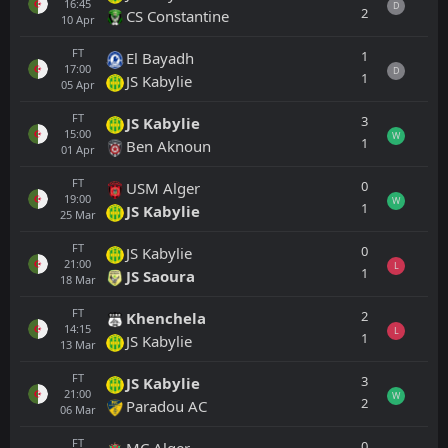
16:45
D
2
CS Constantine
10
Apr
FT
1
El Bayadh
17:00
D
1
JS Kabylie
05
Apr
FT
3
JS Kabylie
15:00
W
1
Ben Aknoun
01
Apr
FT
0
USM Alger
19:00
W
1
JS Kabylie
25
Mar
FT
0
JS Kabylie
21:00
L
1
JS Saoura
18
Mar
FT
2
Khenchela
14:15
L
1
JS Kabylie
13
Mar
FT
3
JS Kabylie
21:00
W
2
Paradou AC
06
Mar
FT
0
MC Alger