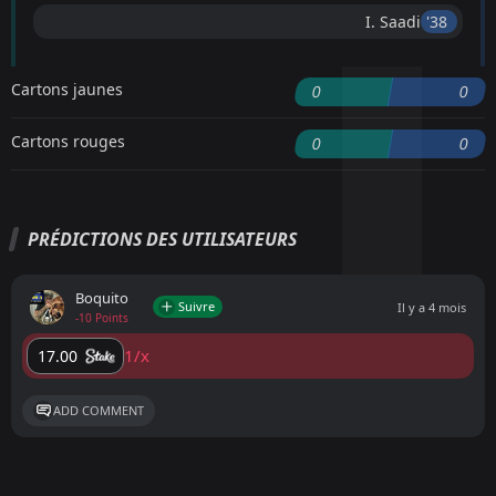
I. Saadi
'38 ︎
Cartons jaunes
0
0
Cartons rouges
0
0
PRÉDICTIONS DES UTILISATEURS
Boquito
Suivre
Il y a 4 mois
-10 Points
1/x
17.00
ADD COMMENT