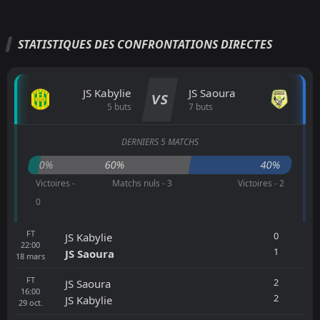
STATISTIQUES DES CONFRONTATIONS DIRECTES
JS Kabylie
JS Saoura
VS
5 buts
7 buts
DERNIERS 5 MATCHS
0%
60%
40%
Victoires -
Matchs nuls - 3
Victoires - 2
0
FT
0
JS Kabylie
22:00
1
JS Saoura
18
mars
FT
2
JS Saoura
16:00
2
JS Kabylie
29
oct.