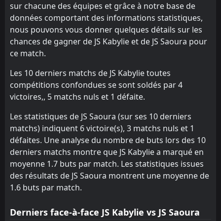
USM Alger
ES Setif
10
11
15
15
5
2
8
3
10
2
23
9
sur chacune des équipes et grâce à notre base de
données comportant des informations statistiques,
ASO Chlef
MB Rouisset
13
12
15
15
7
1
2
4
10
6
23
7
nous pouvons vous donner quelques détails sur les
Paradou AC
Paradou AC
14
14
15
15
5
2
2
1
12
8
17
7
chances de gagner de JS Kabylie et de JS Saoura pour
ce match.
Mostaganem
El Bayadh
15
16
15
15
4
0
5
5
10
6
17
5
Les 10 derniers matchs de JS Kabylie toutes
El Bayadh
Mostaganem
16
15
15
15
2
0
6
2
13
7
12
2
compétitions confondues se sont soldés par 4
victoires,, 5 matchs nuls et 1 défaite.
Les statistiques de JS Saoura (sur ses 10 derniers
matchs) indiquent 6 victoire(s), 3 matchs nuls et 1
défaites. Une analyse du nombre de buts lors des 10
derniers matchs montre que JS Kabylie a marqué en
moyenne 1.7 buts par match. Les statistiques issues
des résultats de JS Saoura montrent une moyenne de
1.6 buts par match.
Derniers face-à-face JS Kabylie vs JS Saoura