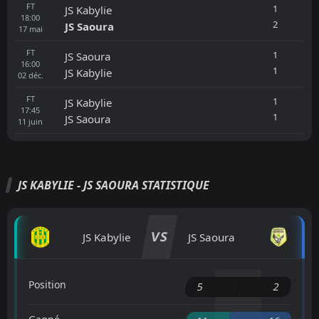
FT
1
JS Kabylie
18:00
2
JS Saoura
17
mai
FT
1
JS Saoura
16:00
1
JS Kabylie
02
déc.
FT
1
JS Kabylie
17:45
1
JS Saoura
11
juin
JS KABYLIE - JS SAOURA STATISTIQUE
VS
JS Kabylie
JS Saoura
Position
5
2