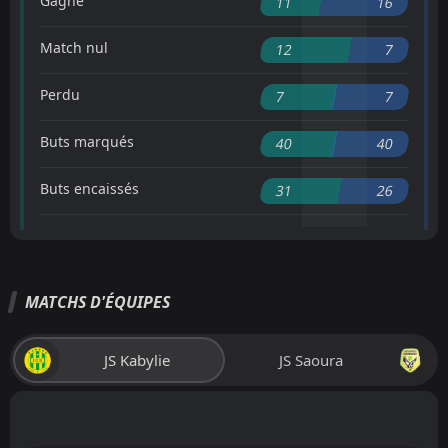
Gagné
11
16
Match nul
12
7
Perdu
7
7
Buts marqués
40
40
Buts encaissés
31
26
MATCHS D'ÉQUIPES
JS Kabylie
JS Saoura