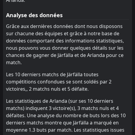
Hammarby Talang
CANCELLED
10:00
Arlanda
22
Mar
Analyse des données
FT
4
AFC Eskilstuna
Grâce aux dernières données dont nous disposons
12:00
L
1
Arlanda
07
Mar
sur chacune des équipes et grâce à notre base de
données comportant des informations statistiques,
FT
2
Arlanda
16:45
D
nous pouvons vous donner quelques détails sur les
2
Sollentuna
28
Feb
chances de gagner de Järfälla et de Arlanda pour ce
FT
1
Enköping
match.
11:00
D
1
Arlanda
21
Feb
Les 10 derniers matchs de Järfälla toutes
FT
0
Assyriska FF
compétitions confondues se sont soldés par 2
12:00
W
1
Arlanda
victoires,, 2 matchs nuls et 5 défaite.
15
Feb
FT
3
Les statistiques de Arlanda (sur ses 10 derniers
Karlberg
11:00
L
2
Arlanda
matchs) indiquent 3 victoire(s), 3 matchs nuls et 4
08
Feb
défaites. Une analyse du nombre de buts lors des 10
Vasalund
12:00
derniers matchs montre que Järfälla a marqué en
25
Jan
Arlanda
moyenne 1.3 buts par match. Les statistiques issues