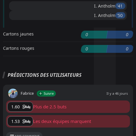
I. Antholm
'41 ︎
I. Antholm
'50 ︎
Cartons jaunes
0
0
Cartons rouges
0
0
PRÉDICTIONS DES UTILISATEURS
Fabrice
Suivre
Il y a 46 jours
Plus de 2.5 buts
1.60
Les deux équipes marquent
1.53