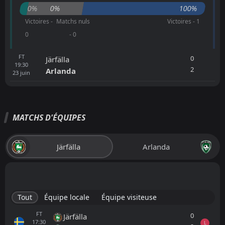
0%
0%
100%
Victoires -
Matchs nuls
Victoires - 1
0
- 0
FT
0
Järfälla
19:30
2
Arlanda
23
juin
MATCHS D'ÉQUIPES
Järfälla
Arlanda
Tout
Équipe locale
Équipe visiteuse
FT
0
Järfälla
17:30
L