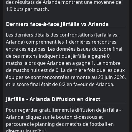
des résultats de Arlanda montrent une moyenne de
FT
2
Täby
17:00
1.9 buts par match.
L
1
Arlanda
11
Jun
FT
Derniers face-à-face Järfälla vs Arlanda
1
Enskede
17:30
L
0
Arlanda
22
May
Les derniers détails des confrontations (Järfälla vs.
Arlanda) comprennent les 1 dernières rencontres
entre ces équipes. Les données issues du score final
de ces matchs indiquent que Järfälla a gagné 0
matchs, alors que Arlanda en a gagné 1. Le nombre
de matchs nuls est de 0. La dernière fois que les deux
équipes se sont rencontrées remonte au 23 juin 2026,
et le score final était de 0:2 en faveur de Arlanda.
Järfälla - Arlanda Diffusion en direct
Pour regarder gratuitement la diffusion de Järfälla -
Arlanda, cliquez sur le bouton ci-dessous et
parcourez le planning des matchs de football en
direct aujourd’hui.