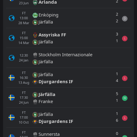
2
Arlanda
23
Jun
FT
2
Enköping
13:00
D
2
Järfälla
28
Mar
FT
3
Assyriska FF
15:00
L
1
Järfälla
14
Mar
Stockholm Internazionale
12:30
24
Jan
Järfälla
FT
1
Järfälla
16:30
L
4
Djurgardens IF
13
Aug
FT
5
Järfälla
17:30
W
1
Franke
24
Jun
FT
1
Järfälla
17:00
L
6
Djurgardens IF
10
Oct
FT
0
Sunnersta