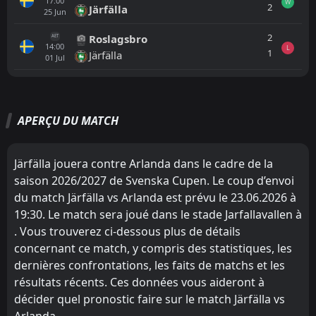
17:00
W
2
Järfälla
25
Jun
2
Roslagsbro
AET
14:00
L
1
Järfälla
01
Jul
Tout
Équipe locale
Équipe visiteuse
APERÇU DU MATCH
Arlanda
16:30
20
Aug
Ostersunds FK
Järfälla jouera contre Arlanda dans le cadre de la
saison 2026/2027 de Svenska Cupen. Le coup d’envoi
FT
6
Arlanda
11:00
W
du match Järfälla vs Arlanda est prévu le 23.06.2026 à
1
Haninge
25
Jul
19:30. Le match sera joué dans le stade Jarfallavallen à
FT
0
. Vous trouverez ci-dessous plus de détails
Järfälla
17:30
W
2
Arlanda
concernant ce match, y compris des statistiques, les
23
Jun
dernières confrontations, les faits de matchs et les
FT
2
Sollentuna
résultats récents. Ces données vous aideront à
17:00
D
2
Arlanda
28
Mar
décider quel pronostic faire sur le match Järfälla vs
Arlanda.