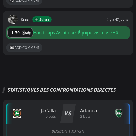
ADD COMMENT
Krasi
Suivre
Il y a 47 jours
Handicaps Asiatique: Équipe visiteuse +0
1.50
ADD COMMENT
STATISTIQUES DES CONFRONTATIONS DIRECTES
Järfälla
Arlanda
VS
0 buts
2 buts
DERNIERS 1 MATCHS