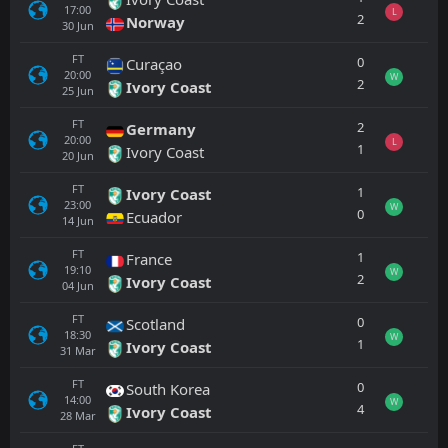
17:00
L
2
Norway
30
Jun
FT
0
Curaçao
20:00
W
2
Ivory Coast
25
Jun
FT
2
Germany
20:00
L
1
Ivory Coast
20
Jun
FT
1
Ivory Coast
23:00
W
0
Ecuador
14
Jun
FT
1
France
19:10
W
2
Ivory Coast
04
Jun
FT
0
Scotland
18:30
W
1
Ivory Coast
31
Mar
FT
0
South Korea
14:00
W
4
Ivory Coast
28
Mar