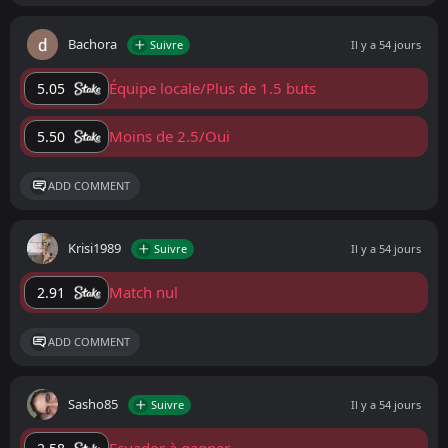
Bachora
Suivre
Il y a 54 jours
Équipe locale/Plus de 1.5 buts
5.05
Moins de 2.5/Oui
5.50
ADD COMMENT
Krisi1989
Suivre
Il y a 54 jours
Match nul
2.91
ADD COMMENT
Sasho85
Suivre
Il y a 54 jours