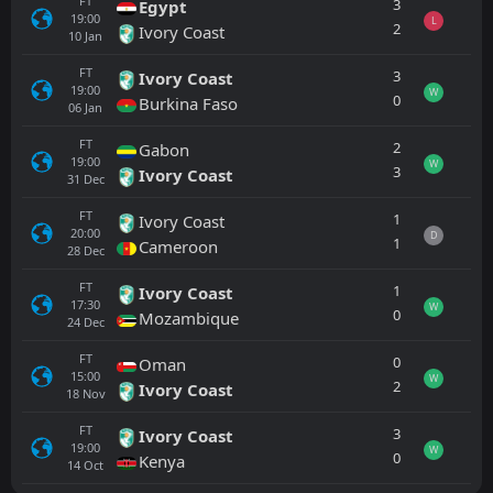
FT
3
Egypt
19:00
L
2
Ivory Coast
10
Jan
FT
3
Ivory Coast
19:00
W
0
Burkina Faso
06
Jan
FT
2
Gabon
19:00
W
3
Ivory Coast
31
Dec
FT
1
Ivory Coast
20:00
D
1
Cameroon
28
Dec
FT
1
Ivory Coast
17:30
W
0
Mozambique
24
Dec
FT
0
Oman
15:00
W
2
Ivory Coast
18
Nov
FT
3
Ivory Coast
19:00
W
0
Kenya
14
Oct