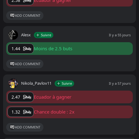
Ecuador à gagner
2.58
ADD COMMENT
Alesx
Suivre
Il y a 55 jours
Moins de 2.5 buts
1.44
ADD COMMENT
Nikola_Pavlov11
Suivre
Il y a 57 jours
Ecuador à gagner
2.47
Chance double : 2x
1.32
ADD COMMENT