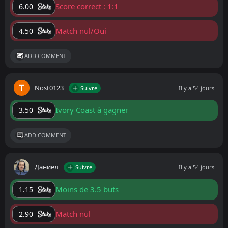
Score correct : 1:1
6.00
Match nul/Oui
4.50
ADD COMMENT
Nost0123
Suivre
Il y a 54 jours
Ivory Coast à gagner
3.50
ADD COMMENT
Даниел
Suivre
Il y a 54 jours
Moins de 3.5 buts
1.15
Match nul
2.90