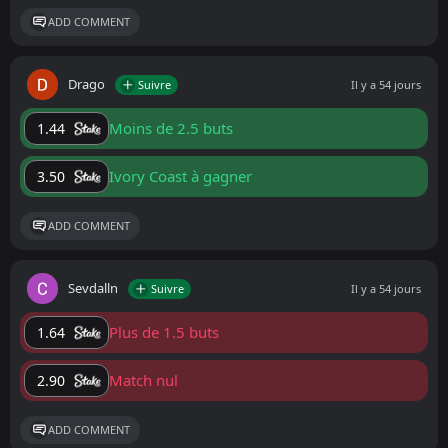
ADD COMMENT
Drago
Suivre
Il y a 54 jours
Moins de 2.5 buts
1.44
Ivory Coast à gagner
3.50
ADD COMMENT
Sevdalln
Suivre
Il y a 54 jours
Plus de 1.5 buts
1.64
Match nul
2.90
ADD COMMENT