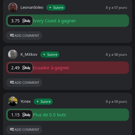
Leonardoleo
Suivre
Il y a 57 jours
Ivory Coast à gagner
3.75
ADD COMMENT
K_Mitkov
Suivre
Il y a 58 jours
Ecuador à gagner
2.49
ADD COMMENT
Ycnex
Suivre
Il y a 59 jours
Plus de 0.5 buts
1.15
ADD COMMENT