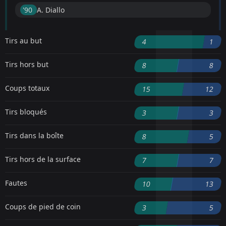
'90 ︎
A. Diallo
Tirs au but
4
1
Tirs hors but
8
8
Coups totaux
15
12
Tirs bloqués
3
3
Tirs dans la boîte
8
5
Tirs hors de la surface
7
7
Fautes
10
13
Coups de pied de coin
3
5