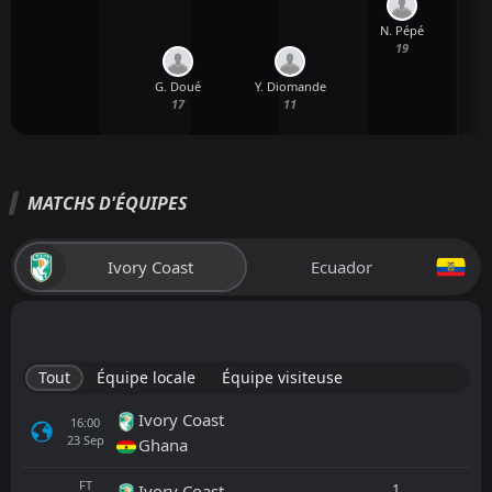
N. Pépé
19
G. Doué
Y. Diomande
17
11
MATCHS D'ÉQUIPES
Ivory Coast
Ecuador
Tout
Équipe locale
Équipe visiteuse
Ivory Coast
16:00
23
Sep
Ghana
FT
1
Ivory Coast