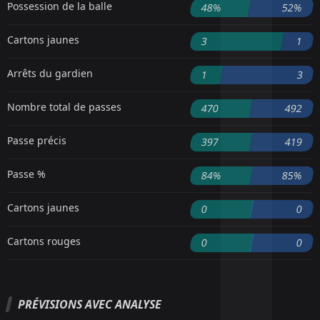
Possession de la balle
48%
52%
Cartons jaunes
3
1
Arrêts du gardien
1
3
Nombre total de passes
470
492
Passe précis
397
419
Passe %
84%
85%
Cartons jaunes
0
0
Cartons rouges
0
0
PRÉVISIONS AVEC ANALYSE