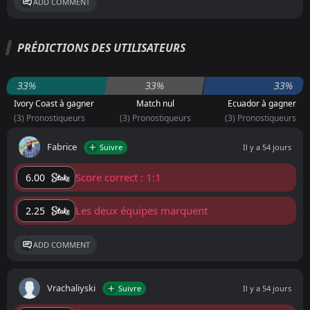
ADD COMMENT
PRÉDICTIONS DES UTILISATEURS
33%
33%
33%
Ivory Coast à gagner
Match nul
Ecuador à gagner
(3) Pronostiqueurs
(3) Pronostiqueurs
(3) Pronostiqueurs
Fabrice
Suivre
Il y a 54 jours
Score correct : 1:1
6.00
Les deux équipes marquent
2.25
ADD COMMENT
Vrachaliyski
Suivre
Il y a 54 jours