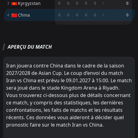
FT
1
Singapore
Kyrgyzstan
3
0
0
0
0
0
0
11:30
W
2
China
05
Jun
China
4
0
0
0
0
0
0
FT
0
China
06:00
M
M
W
W
D
D
L
L
P
P
L
2
Cameroon
31
Mar
Syria
Syria
1
1
0
0
0
0
0
0
0
0
0
0
China
06:00
APERÇU DU MATCH
Iran
Iran
2
2
0
0
0
0
0
0
0
0
0
0
27
Mar
Curaçao
Kyrgyzstan
Kyrgyzstan
3
3
0
0
0
0
0
0
0
0
0
0
FT
2
China
Iran jouera contre China dans le cadre de la saison
06:00
W
0
China
China
Curaçao
4
4
0
0
0
0
0
0
0
0
0
0
27
Mar
2027/2028 de Asian Cup. Le coup d’envoi du match
Iran vs China est prévu le 09.01.2027 à 15:00. Le match
FT
2
Uzbekistan
12:30
sera joué dans le stade Kingdom Arena à Riyadh.
D
2
China
26
Jan
Vous trouverez ci-dessous plus de détails concernant
ce match, y compris des statistiques, les dernières
FT
1
China
11:00
W
confrontations, les faits de matchs et les résultats
0
Bahrain
10
Jun
récents. Ces données vous aideront à décider quel
FT
1
Indonesia
pronostic faire sur le match Iran vs China.
13:45
L
0
China
05
Jun