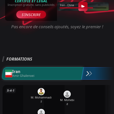
CERTIFIÉ ET LÉGAL
Inscription gratuite, sans publicités
Iran - China
!
S’INSCRIRE
Pas encore de conseils ajoutés, soyez le premier !
FORMATIONS
Iran
Amir Ghalenoei
5-4-1
M. Mohammadi
M. Mohebi
5
8