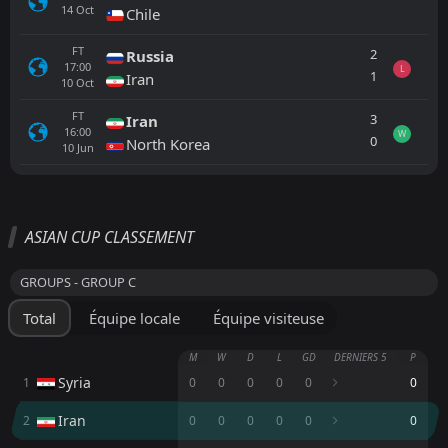
14
Oct
Chile
FT
2
Russia
17:00
L
1
Iran
10
Oct
FT
3
Iran
16:00
W
0
North Korea
10
Jun
Tout
Équipe locale
Équipe visiteuse
ASIAN CUP CLASSEMENT
China
14:00
GROUPS - GROUP C
14
Jan
Syria
Total
Équipe locale
Équipe visiteuse
Iran
14:00
09
Jan
China
M
W
D
L
GD
DERNIERS 5
P
Syria
1
0
0
0
0
0
0
FT
0
China
11:35
D
0
Thailand
Iran
2
09
Jun
0
0
0
0
0
0