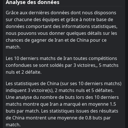
Analyse des données
FT
0
China
11:00
L
2
Australia
Grâce aux dernières données dont nous disposons
25
Mar
sur chacune des équipes et grâce à notre base de
FT
1
Saudi Arabia
données comportant des informations statistiques,
18:15
L
0
China
20
Mar
nous pouvons vous donner quelques détails sur les
chances de gagner de Iran et de China pour ce
FT
1
China
12:00
match.
L
3
Japan
19
Nov
Les 10 derniers matchs de Iran toutes compétitions
FT
0
Bahrain
14:00
confondues se sont soldés par 3 victoires,, 5 matchs
W
1
China
14
Nov
nuls et 2 défaite.
FT
2
China
12:00
Les statistiques de China (sur ses 10 derniers matchs)
W
1
Indonesia
15
Oct
indiquent 3 victoire(s), 2 matchs nuls et 5 défaites.
Une analyse du nombre de buts lors des 10 derniers
matchs montre que Iran a marqué en moyenne 1.5
buts par match. Les statistiques issues des résultats
de China montrent une moyenne de 0.8 buts par
match.