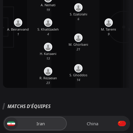
A. Nemati
19
S. Ezatolahi
6
A. Beiranvand
S. Khalilzadeh
M. Taremi
Z.
1
4
9
M. Ghorbani
21
H. Kanaani
13
S. Ghoddos
R. Rezaeian
14
23
MATCHS D'ÉQUIPES
Iran
China