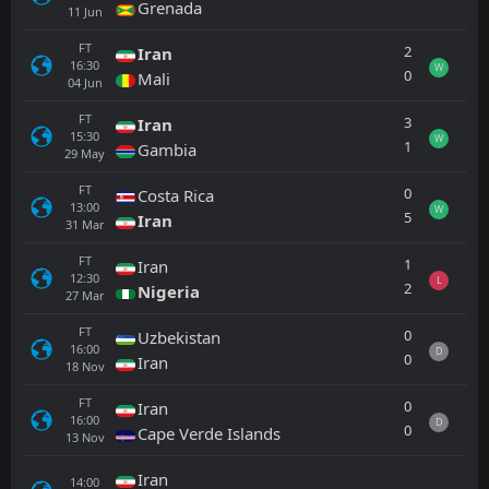
Grenada
11
Jun
FT
2
Iran
16:30
W
0
Mali
04
Jun
FT
3
Iran
15:30
W
1
Gambia
29
May
FT
0
Costa Rica
13:00
W
5
Iran
31
Mar
FT
1
Iran
12:30
L
2
Nigeria
27
Mar
FT
0
Uzbekistan
16:00
D
0
Iran
18
Nov
FT
0
Iran
16:00
D
0
Cape Verde Islands
13
Nov
Iran
14:00