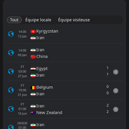
Tout
Équipe locale
Équipe visiteuse
Kyrgyzstan
14:00
13
Jan
Iran
Iran
14:00
09
Jan
China
FT
1
Egypt
03:00
D
1
Iran
27
Jun
FT
0
Belgium
19:00
D
0
Iran
21
Jun
FT
2
Iran
01:00
D
2
New Zealand
16
Jun
Iran
CANCELLED
01:00