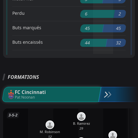
Perdu
6
2
Buts marqués
45
45
Buts encaissés
44
32
FORMATIONS
FC Cincinnati
Pat Noonan
3-5-2
B. Ramirez
29
M. Robinson
12