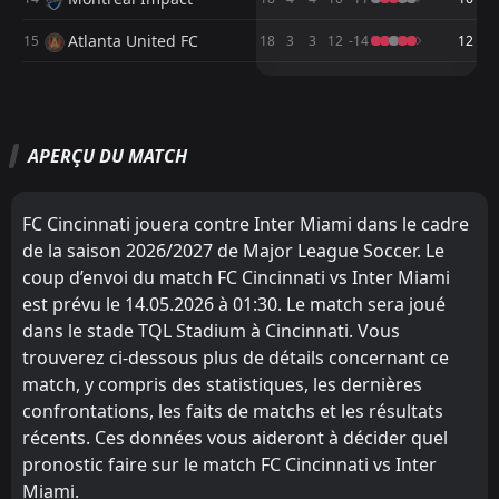
FT
2
Toronto FC
Atlanta United FC
15
18
3
3
12
-14
12
17:00
W
4
Inter Miami
09
May
M
M
W
W
D
D
L
L
P
P
FT
3
Inter Miami
Nashville SC
Inter Miami
1
2
10
9
8
8
1
1
0
1
25
25
23:15
L
4
Orlando City SC
02
May
APERÇU DU MATCH
New England Revolution
Nashville SC
3
1
10
9
8
4
1
3
1
2
25
15
FT
1
Inter Miami
FC Cincinnati
Chicago Fire
6
4
23:30
9
8
6
3
1
2
2
3
19
11
D
1
New England Revolution
25
Apr
FC Cincinnati jouera contre Inter Miami dans le cadre
Chicago Fire
New York City FC
4
5
9
8
6
3
0
2
3
3
18
11
de la saison 2026/2027 de Major League Soccer. Le
FT
0
Real Salt Lake
01:30
W
coup d’envoi du match FC Cincinnati vs Inter Miami
2
Inter Miami
Charlotte
New York Red Bulls
7
8
10
9
5
3
3
2
2
4
18
11
23
Apr
est prévu le 14.05.2026 à 01:30. Le match sera joué
New York City FC
DC United
5
9
FT
10
9
4
2
3
5
3
2
15
11
2
Colorado Rapids
dans le stade TQL Stadium à Cincinnati. Vous
20:30
W
3
Inter Miami
trouverez ci-dessous plus de détails concernant ce
18
Apr
New York Red Bulls
FC Cincinnati
8
6
9
9
4
1
2
4
3
4
14
7
match, y compris des statistiques, les dernières
Columbus Crew
Charlotte
confrontations, les faits de matchs et les résultats
11
7
9
8
4
2
2
1
3
5
14
7
récents. Ces données vous aideront à décider quel
Inter Miami
Orlando City SC
10
2
10
8
3
2
4
1
1
7
13
7
pronostic faire sur le match FC Cincinnati vs Inter
Miami.
Orlando City SC
Columbus Crew
10
11
8
9
4
1
1
3
3
5
13
6