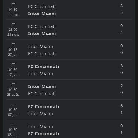
FT
3
FC Cincinnati
01:30
5
Inter Miami
14
mai
FT
0
FC Cincinnati
23:00
4
Inter Miami
23
nov.
FT
0
Inter Miami
01:15
0
FC Cincinnati
27
juil.
FT
3
FC Cincinnati
01:30
0
Inter Miami
17
juil.
FT
2
Inter Miami
01:30
0
FC Cincinnati
25
août
FT
6
FC Cincinnati
01:30
1
Inter Miami
07
juil.
FT
0
Inter Miami
01:30
1
FC Cincinnati
08
oct.