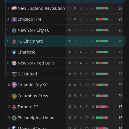
FT
4
Inter Miami
New England Revolution
3
17
9
3
5
7
30
23:30
W
2
Atletico San Luis
05
Aug
Chicago Fire
4
17
9
2
6
9
29
FT
2
Inter Miami
New York City FC
5
23:30
18
7
5
6
7
26
D
2
Columbus Crew
01
Aug
FC Cincinnati
6
18
7
5
6
1
26
FT
0
Montreal Impact
23:30
W
1
Inter Miami
Charlotte
7
18
7
4
7
2
25
25
Jul
New York Red Bulls
8
FT
18
7
4
7
-10
25
3
Inter Miami
23:30
W
2
Chicago Fire
22
Jul
DC United
9
18
5
8
5
-3
23
FT
6
Inter Miami
Orlando City SC
10
18
6
2
10
-17
20
23:00
W
4
Philadelphia Union
24
May
Columbus Crew
11
18
5
5
8
-2
20
FT
2
Inter Miami
22:00
W
Toronto FC
12
18
3
8
7
-8
17
0
Portland Timbers
17
May
Philadelphia Union
13
18
4
4
10
-8
16
FT
3
FC Cincinnati
23:30
W
5
Inter Miami
13
Montreal Impact
May
14
18
4
4
10
-11
16