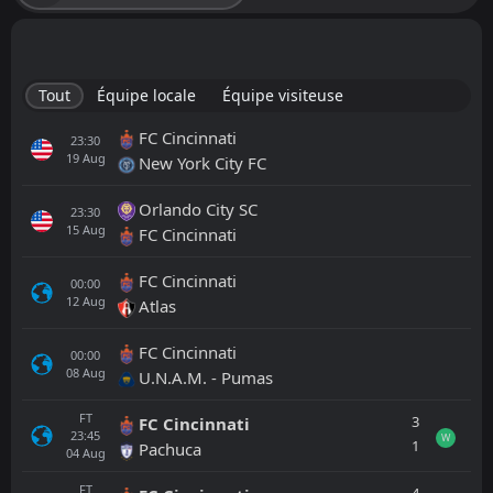
Tout
Équipe locale
Équipe visiteuse
FC Cincinnati
23:30
19
Aug
New York City FC
Orlando City SC
23:30
15
Aug
FC Cincinnati
FC Cincinnati
00:00
12
Aug
Atlas
FC Cincinnati
00:00
08
Aug
U.N.A.M. - Pumas
FT
3
FC Cincinnati
23:45
W
1
Pachuca
04
Aug
FT