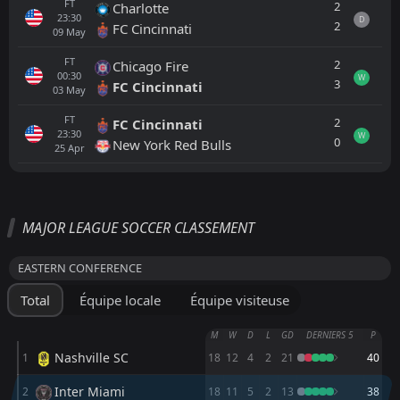
FT
2
Charlotte
23:30
D
2
FC Cincinnati
09
May
FT
2
Chicago Fire
00:30
W
3
FC Cincinnati
03
May
FT
2
FC Cincinnati
23:30
W
0
New York Red Bulls
25
Apr
Tout
Équipe locale
Équipe visiteuse
MAJOR LEAGUE SOCCER CLASSEMENT
Philadelphia Union
23:30
EASTERN CONFERENCE
19
Aug
Inter Miami
Total
Équipe locale
Équipe visiteuse
Nashville SC
00:30
16
Aug
Inter Miami
M
W
D
L
GD
DERNIERS 5
P
Nashville SC
1
18
12
4
2
21
40
Inter Miami
00:00
09
Aug
Monterrey
Inter Miami
2
18
11
5
2
13
38