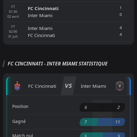
FT
1
FC Cincinnati
01:30
0
Inter Miami
02
avril
FT
4
Inter Miami
02:00
4
FC Cincinnati
31
juil.
FC CINCINNATI - INTER MIAMI STATISTIQUE
VS
FC Cincinnati
Inter Miami
Position
6
2
Gagné
7
11
Match nul
5
5