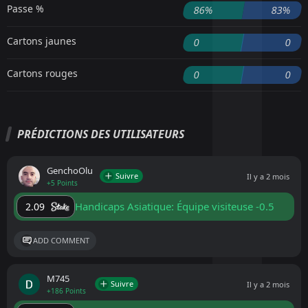
Passe %
86%
83%
Cartons jaunes
0
0
Cartons rouges
0
0
PRÉDICTIONS DES UTILISATEURS
GenchoOlu
Suivre
Il y a 2 mois
+5 Points
Handicaps Asiatique: Équipe visiteuse -0.5
2.09
ADD COMMENT
M745
Suivre
Il y a 2 mois
+186 Points