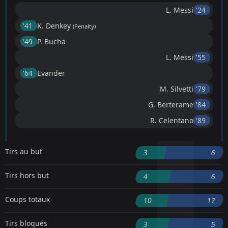
L. Messi
'24 ︎
'41 ︎
K. Denkey
(Penalty)
'49 ︎
P. Bucha
L. Messi
'55 ︎
'64 ︎
Evander
M. Silvetti
'79 ︎
G. Berterame
'84 ︎
R. Celentano
'89 ︎
Tirs au but
3
6
Tirs hors but
4
6
Coups totaux
10
17
Tirs bloqués
3
5