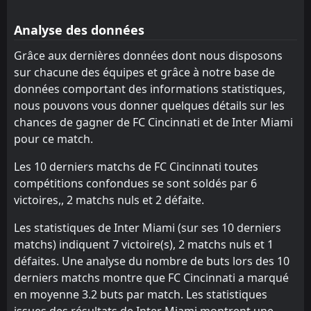
DC United
Toronto FC
12
9
9
9
3
1
3
3
3
5
12
6
Analyse des données
Philadelphia Union
New England Revolution
13
3
9
7
3
1
3
2
3
4
12
5
Grâce aux dernières données dont nous disposons
sur chacune des équipes et grâce à notre base de
Montreal Impact
Atlanta United FC
14
15
10
9
3
1
3
2
3
7
12
5
données comportant des informations statistiques,
Toronto FC
Philadelphia Union
12
13
9
9
2
1
5
1
2
7
11
4
nous pouvons vous donner quelques détails sur les
chances de gagner de FC Cincinnati et de Inter Miami
Atlanta United FC
Montreal Impact
15
14
8
9
2
1
1
1
5
7
7
4
pour ce match.
Les 10 derniers matchs de FC Cincinnati toutes
compétitions confondues se sont soldés par 6
victoires,, 2 matchs nuls et 2 défaite.
Les statistiques de Inter Miami (sur ses 10 derniers
matchs) indiquent 7 victoire(s), 2 matchs nuls et 1
défaites. Une analyse du nombre de buts lors des 10
derniers matchs montre que FC Cincinnati a marqué
en moyenne 3.2 buts par match. Les statistiques
issues des résultats de Inter Miami montrent une