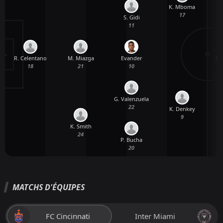
K. Mboma
17
S. Gidi
11
R. Celentano
Evander
M. Miazga
G.
18
10
21
G. Valenzuela
22
K. Denkey
9
K. Smith
24
P. Bucha
20
MATCHS D'ÉQUIPES
FC Cincinnati
Inter Miami