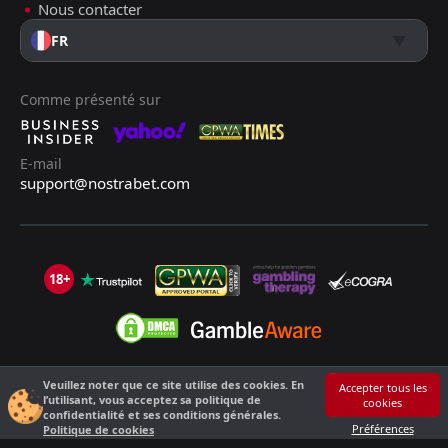
Nous contacter
FR
Comme présenté sur
E-mail
support@nostrabet.com
18+
Veuillez noter que ce site utilise des cookies. En
©2013 - 2026 Nostrabet.com - Tous les droits sont réservés. Ce site n'est
Accepter tous les
l’utilisant, vous acceptez sa politique de
cookies
pas adapté aux moins de 18 ans !
confidentialité et ses conditions générales.
18+ S'il vous plaît, jouez de manière responsable !
Préférences
Politique de cookies