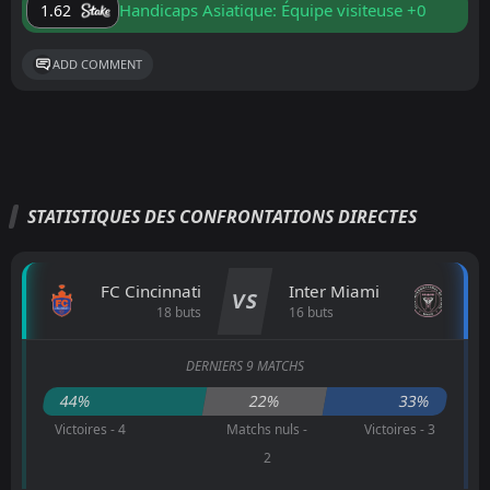
Handicaps Asiatique: Équipe visiteuse +0
1.62
ADD COMMENT
STATISTIQUES DES CONFRONTATIONS DIRECTES
FC Cincinnati
Inter Miami
VS
18 buts
16 buts
DERNIERS 9 MATCHS
44%
22%
33%
Victoires - 4
Matchs nuls -
Victoires - 3
2