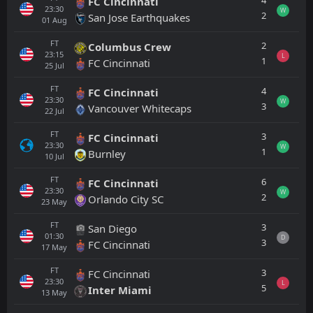
4
FC Cincinnati
23:30
W
2
San Jose Earthquakes
01
Aug
FT
2
Columbus Crew
23:15
L
1
FC Cincinnati
25
Jul
FT
4
FC Cincinnati
23:30
W
3
Vancouver Whitecaps
22
Jul
FT
3
FC Cincinnati
23:30
W
1
Burnley
10
Jul
FT
6
FC Cincinnati
23:30
W
2
Orlando City SC
23
May
FT
3
San Diego
01:30
D
3
FC Cincinnati
17
May
FT
3
FC Cincinnati
23:30
L
5
Inter Miami
13
May