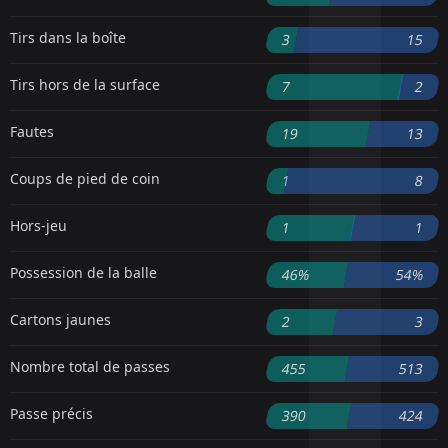
Tirs dans la boîte
3
15
Tirs hors de la surface
7
2
Fautes
19
13
Coups de pied de coin
1
8
Hors-jeu
1
1
Possession de la balle
46%
54%
Cartons jaunes
2
3
Nombre total de passes
455
513
Passe précis
390
424