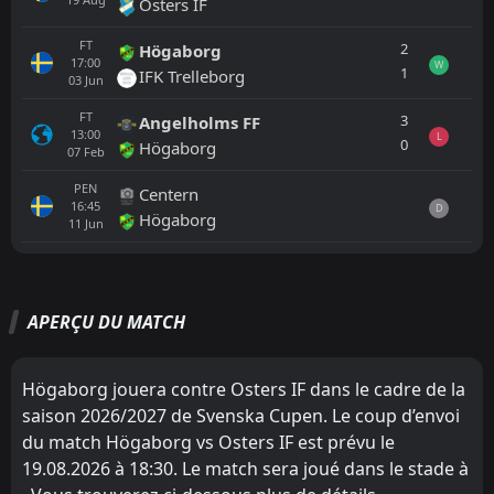
Osters IF
FT
2
Högaborg
17:00
W
1
IFK Trelleborg
03
Jun
FT
3
Angelholms FF
13:00
L
0
Högaborg
07
Feb
PEN
Centern
16:45
D
Högaborg
11
Jun
Tout
Équipe locale
Équipe visiteuse
APERÇU DU MATCH
Högaborg
16:30
19
Aug
Osters IF
Högaborg jouera contre Osters IF dans le cadre de la
saison 2026/2027 de Svenska Cupen. Le coup d’envoi
FT
0
Osters IF
11:00
L
du match Högaborg vs Osters IF est prévu le
3
Lyngby
10
Jul
19.08.2026 à 18:30. Le match sera joué dans le stade à
FT
1
trelleborgs FF