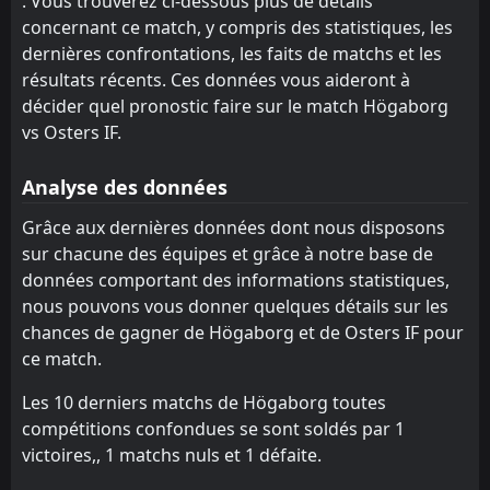
. Vous trouverez ci-dessous plus de détails
13:30
W
2
Osters IF
concernant ce match, y compris des statistiques, les
10
Jun
dernières confrontations, les faits de matchs et les
FT
3
IF elfsborg
résultats récents. Ces données vous aideront à
13:30
L
1
Osters IF
26
Mar
décider quel pronostic faire sur le match Högaborg
vs Osters IF.
FT
0
Karlskrona
10:45
W
4
Osters IF
21
Mar
Analyse des données
FT
1
Osters IF
Grâce aux dernières données dont nous disposons
14:00
L
3
IFK Norrkoping
14
Mar
sur chacune des équipes et grâce à notre base de
données comportant des informations statistiques,
FT
7
Hammarby FF
12:00
L
nous pouvons vous donner quelques détails sur les
0
Osters IF
07
Mar
chances de gagner de Högaborg et de Osters IF pour
FT
4
Osters IF
ce match.
12:00
W
1
IK brage
28
Feb
Les 10 derniers matchs de Högaborg toutes
FT
3
Osters IF
compétitions confondues se sont soldés par 1
14:00
D
3
Orebro SK
victoires,, 1 matchs nuls et 1 défaite.
21
Feb