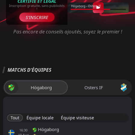
CERTIFIÉ ET LÉGAL
Inscription gratuite, sans publicités
Högaborg - Osters IF
!
S’INSCRIRE
Pas encore de conseils ajoutés, soyez le premier !
MATCHS D'ÉQUIPES
Högaborg
Osters IF
Tout
Équipe locale
Équipe visiteuse
Högaborg
16:30
19
Aug