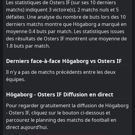
FT
3
Les statistiques de Osters IF (sur ses 10 derniers
Mjallby AIF
13:00
L
2
Osters IF
matchs) indiquent 3 victoire(s), 2 matchs nuls et 5
14
Feb
défaites. Une analyse du nombre de buts lors des 10
FT
1
Orgryte IS
derniers matchs montre que Högaborg a marqué en
13:00
D
1
Osters IF
07
Feb
moyenne 0.4 buts par match. Les statistiques issues
des résultats de Osters IF montrent une moyenne de
FT
3
Sarpsborg 08 FF
13:00
1.8 buts par match.
L
0
Osters IF
01
Feb
FT
Derniers face-à-face Högaborg vs Osters IF
1
Osters IF
16:00
L
3
IFK Goteborg
23
Jan
Il n'y a pas de matchs précédents entre les deux
équipes.
FT
1
Osters IF
14:00
L
3
Djurgardens IF
09
Nov
Högaborg - Osters IF Diffusion en direct
FT
1
Gais
15:30
D
Pour regarder gratuitement la diffusion de Högaborg
1
Osters IF
02
Nov
- Osters IF, cliquez sur le bouton ci-dessous et
parcourez le planning des matchs de football en
direct aujourd’hui.