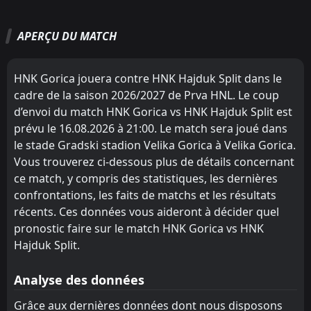
30
Jul
Dinamo Zagreb
NK Osijek
1
2
1
1
1
1
0
0
0
0
3
3
FT
2
HNK Hajduk Split
APERÇU DU MATCH
HNK Rijeka
NK Lokomotiva Zagreb
4
3
19:00
1
1
1
1
0
0
0
0
3
3
W
0
Pafos
23
Jul
NK Varazdin
Dinamo Zagreb
5
1
1
0
1
0
0
0
0
0
3
0
FT
2
Žilina
HNK Gorica jouera contre HNK Hajduk Split dans le
18:30
L
1
HNK Hajduk Split
NK Osijek
HNK Rijeka
4
2
0
0
0
0
0
0
0
0
0
0
16
Jul
cadre de la saison 2026/2027 de Prva HNL. Le coup
d’envoi du match HNK Gorica vs HNK Hajduk Split est
NK Lokomotiva Zagreb
NK Varazdin
3
5
FT
0
0
0
0
0
0
0
0
0
0
2
HNK Hajduk Split
18:00
prévu le 16.08.2026 à 21:00. Le match sera joué dans
W
0
Žilina
09
Jul
Istra 1961
Istra 1961
6
6
1
0
0
0
0
0
1
0
0
0
le stade Gradski stadion Velika Gorica à Velika Gorica.
FT
Vous trouverez ci-dessous plus de détails concernant
0
Celje
HNK Hajduk Split
HNK Hajduk Split
7
7
0
1
0
0
0
0
0
1
0
0
16:15
W
1
ce match, y compris des statistiques, les dernières
HNK Hajduk Split
01
Jul
Rudes
Rudes
confrontations, les faits de matchs et les résultats
8
8
0
1
0
0
0
0
0
1
0
0
FT
0
LNZ Cherkasy
récents. Ces données vous aideront à décider quel
16:15
W
NK Slaven Belupo
NK Slaven Belupo
9
9
0
1
0
0
0
0
0
1
0
0
1
HNK Hajduk Split
pronostic faire sur le match HNK Gorica vs HNK
27
Jun
Hajduk Split.
HNK Gorica
HNK Gorica
10
10
1
0
0
0
0
0
1
0
0
0
FT
0
Shkendija
16:15
W
4
HNK Hajduk Split
23
Jun
Analyse des données
FT
6
HNK Hajduk Split
Grâce aux dernières données dont nous disposons
16:15
W