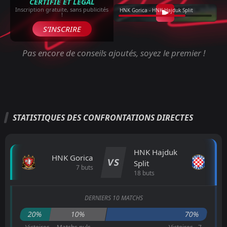
CERTIFIÉ ET LÉGAL
Inscription gratuite, sans publicités
HNK Gorica - HNK Hajduk Split
!
S’INSCRIRE
Pas encore de conseils ajoutés, soyez le premier !
STATISTIQUES DES CONFRONTATIONS DIRECTES
HNK Hajduk
HNK Gorica
VS
Split
7 buts
18 buts
DERNIERS 10 MATCHS
20%
10%
70%