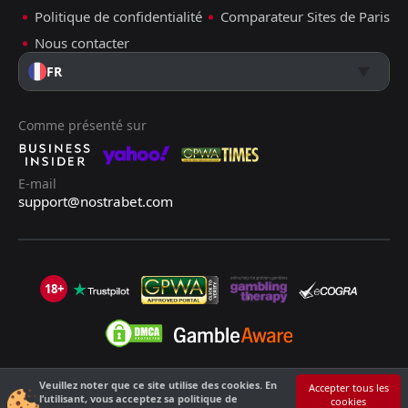
Politique de confidentialité
Comparateur Sites de Paris
Nous contacter
FR
Comme présenté sur
E-mail
support@nostrabet.com
18+
Veuillez noter que ce site utilise des cookies. En
©2013 - 2026 Nostrabet.com - Tous les droits sont réservés. Ce site n'est
Accepter tous les
l’utilisant, vous acceptez sa politique de
cookies
pas adapté aux moins de 18 ans !