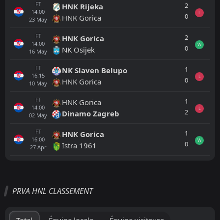
FT
2
HNK Rijeka
14:00
L
0
HNK Gorica
23
May
FT
2
HNK Gorica
14:00
W
0
NK Osijek
16
May
FT
1
NK Slaven Belupo
16:15
L
0
HNK Gorica
10
May
FT
1
HNK Gorica
14:00
L
2
Dinamo Zagreb
02
May
FT
1
HNK Gorica
16:00
W
0
Istra 1961
27
Apr
Tout
Équipe locale
Équipe visiteuse
PRVA HNL CLASSEMENT
NK Lokomotiva Zagreb
15:00
29
Aug
HNK Hajduk Split