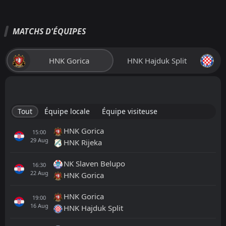
MATCHS D'ÉQUIPES
HNK Gorica
HNK Hajduk Split
Tout
Équipe locale
Équipe visiteuse
HNK Gorica
15:00
29
Aug
HNK Rijeka
NK Slaven Belupo
16:30
22
Aug
HNK Gorica
HNK Gorica
19:00
16
Aug
HNK Hajduk Split