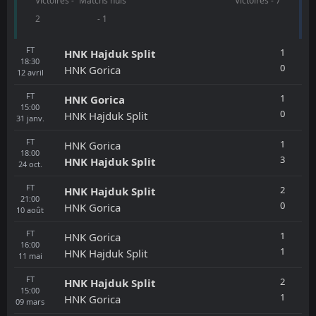
Victoires -
Matchs nuls
Victoires - 7
2
- 1
FT
1
HNK Hajduk Split
18:30
0
HNK Gorica
12
avril
FT
1
HNK Gorica
15:00
0
HNK Hajduk Split
31
janv.
FT
1
HNK Gorica
18:00
3
HNK Hajduk Split
24
oct.
FT
2
HNK Hajduk Split
21:00
0
HNK Gorica
10
août
FT
1
HNK Gorica
16:00
1
HNK Hajduk Split
11
mai
FT
2
HNK Hajduk Split
15:00
1
HNK Gorica
09
mars