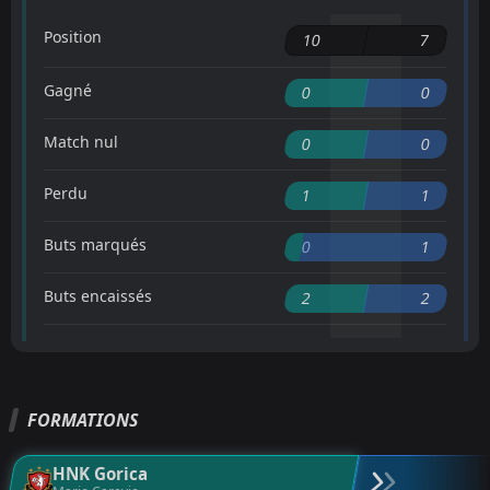
Position
10
7
Gagné
0
0
Match nul
0
0
Perdu
1
1
Buts marqués
0
1
Buts encaissés
2
2
FORMATIONS
HNK Gorica