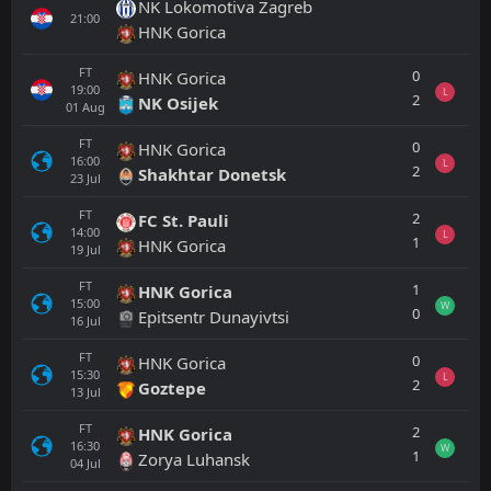
NK Lokomotiva Zagreb
21:00
HNK Gorica
FT
0
HNK Gorica
19:00
L
2
NK Osijek
01
Aug
FT
0
HNK Gorica
16:00
L
2
Shakhtar Donetsk
23
Jul
FT
2
FC St. Pauli
14:00
L
1
HNK Gorica
19
Jul
FT
1
HNK Gorica
15:00
W
0
Epitsentr Dunayivtsi
16
Jul
FT
0
HNK Gorica
15:30
L
2
Goztepe
13
Jul
FT
2
HNK Gorica
16:30
W
1
Zorya Luhansk
04
Jul