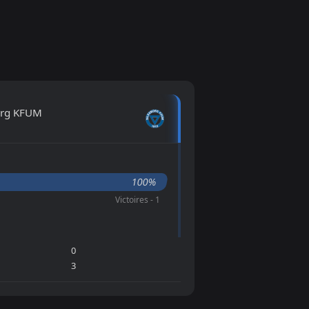
org KFUM
100%
Victoires - 1
0
3