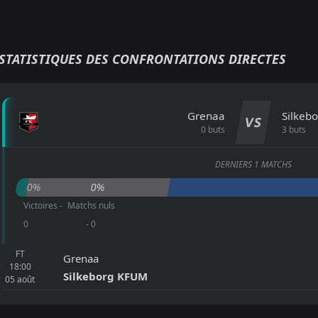
STATISTIQUES DES CONFRONTATIONS DIRECTES
Grenaa
Silkeb
VS
0 buts
3 buts
DERNIERS 1 MATCHS
0%
0%
Victoires -
Matchs nuls
0
- 0
FT
Grenaa
18:00
Silkeborg KFUM
05
août