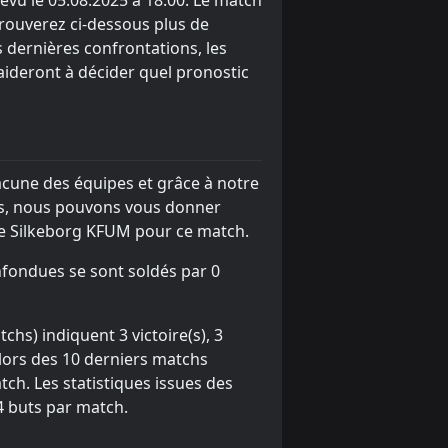
vu le 05.08.2025 à 18:00. Le match
W
3
rouverez ci-dessous plus de
s dernières confrontations, les
1
 aideront à décider quel pronostic
L
3
1
W
4
cune des équipes et grâce à notre
es, nous pouvons vous donner
de Silkeborg KFUM pour ce match.
fondues se sont soldés par 0
chs) indiquent 3 victoire(s), 3
lors des 10 derniers matchs
h. Les statistiques issues des
 buts par match.
0