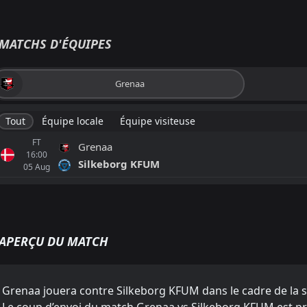
MATCHS D'ÉQUIPES
Grenaa
Tout
Équipe locale
Équipe visiteuse
FT
Grenaa
16:00
Silkeborg KFUM
05
Aug
Tout
Équipe locale
Équipe visiteuse
FT
Silkeborg KFUM
15:00
Aarhus Fremad
03
Sep
APERÇU DU MATCH
Silkeborg KFUM
15:00
02
Sep
Aarhus Fremad
Grenaa jouera contre Silkeborg KFUM dans le cadre de la 
FT
Grenaa