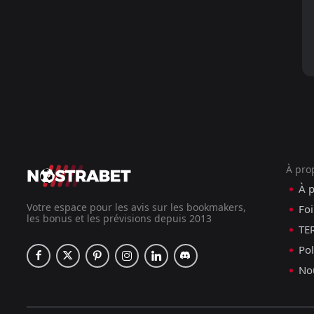
À pro
À 
Votre espace pour les avis sur les bookmakers,
Foi
les bonus et les prévisions depuis 2013
TE
Pol
No