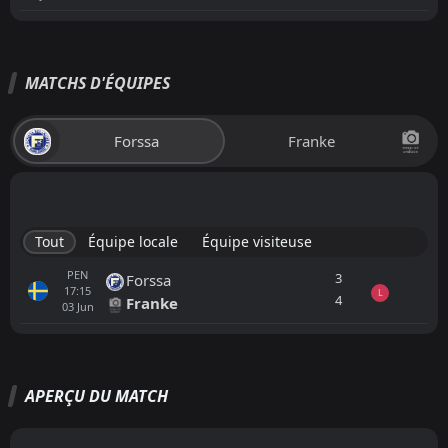
MATCHS D'ÉQUIPES
Forssa
Franke
Tout
Équipe locale
Équipe visiteuse
PEN
3
Forssa
17:15
L
4
Franke
03
Jun
Tout
Équipe locale
Équipe visiteuse
APERÇU DU MATCH
Franke
16:30
19
Aug
ljungSKile SK