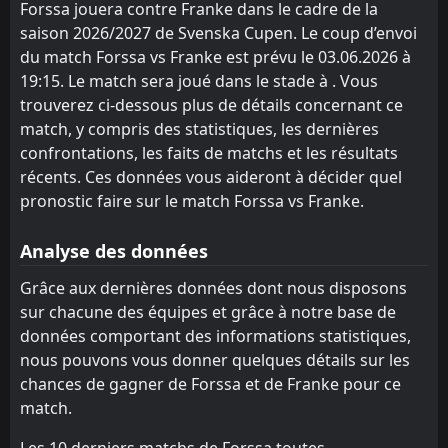
Forssa jouera contre Franke dans le cadre de la
saison 2026/2027 de Svenska Cupen. Le coup d’envoi
PEN
3
Forssa
17:15
W
du match Forssa vs Franke est prévu le 03.06.2026 à
4
Franke
03
Jun
19:15. Le match sera joué dans le stade à . Vous
FT
3
trouverez ci-dessous plus de détails concernant ce
AFC Eskilstuna
15:00
L
2
Franke
match, y compris des statistiques, les dernières
21
Mar
confrontations, les faits de matchs et les résultats
FBK Karlstad
CANCELLED
récents. Ces données vous aideront à décider quel
13:00
Franke
21
Mar
pronostic faire sur le match Forssa vs Franke.
FT
5
Järfälla
17:30
Analyse des données
L
1
Franke
24
Jun
Grâce aux dernières données dont nous disposons
FT
0
Franke
sur chacune des équipes et grâce à notre base de
17:00
L
2
Täby
29
May
données comportant des informations statistiques,
nous pouvons vous donner quelques détails sur les
FT
0
Franke
17:00
L
chances de gagner de Forssa et de Franke pour ce
5
Skövde AIK
23
Aug
match.
PEN
3
Rågsved
17:30
W
Les 10 derniers matchs de Forssa toutes