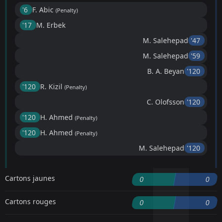
'6 ︎
F. Abic
(Penalty)
'17 ︎
M. Erbek
M. Salehepad
'47 ︎
M. Salehepad
'59 ︎
B. A. Beyan
'120 ︎
'120 ︎
R. Kizil
(Penalty)
C. Olofsson
'120 ︎
'120 ︎
H. Ahmed
(Penalty)
'120 ︎
H. Ahmed
(Penalty)
M. Salehepad
'120 ︎
Cartons jaunes
0
0
Cartons rouges
0
0