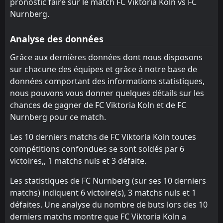
pronostic faire sur le match FC Viktoria Koln vs FC
Palermo
TBD
14:00
Nurnberg.
FC Nurnberg
25
Jul
FT
Analyse des données
3
FC Nurnberg
14:00
W
2
Waldhof Mannheim
18
Jul
Grâce aux dernières données dont nous disposons
sur chacune des équipes et grâce à notre base de
FT
1
Ansbach
16:00
W
données comportant des informations statistiques,
5
FC Nurnberg
11
Jul
nous pouvons vous donner quelques détails sur les
FT
0
Kornburg
chances de gagner de FC Viktoria Koln et de FC
17:00
W
10
FC Nurnberg
Nurnberg pour ce match.
08
Jul
FC Nurnberg
Les 10 derniers matchs de FC Viktoria Koln toutes
15:00
02
Jul
Legia Warszawa
compétitions confondues se sont soldés par 6
victoires,, 1 matchs nuls et 3 défaite.
FT
3
Hannover 96
13:30
D
3
FC Nurnberg
Les statistiques de FC Nurnberg (sur ses 10 derniers
17
May
matchs) indiquent 6 victoire(s), 3 matchs nuls et 1
FT
3
FC Nurnberg
défaites. Une analyse du nombre de buts lors des 10
18:30
W
0
FC Schalke 04
09
May
derniers matchs montre que FC Viktoria Koln a