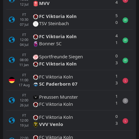
4
MVV
12
Jul
FT
5
FC Viktoria Koln
10:30
W
0
TSV Steinbach
07
Jul
FT
4
FC Viktoria Koln
12:00
W
1
Bonner SC
04
Jul
FT
0
Sportfreunde Siegen
08:00
W
3
FC Viktoria Koln
11
Jan
FT
1
FC Viktoria Koln
11:00
L
3
SC Paderborn 07
17
Aug
FT
1
Preussen Munster
12:00
D
1
FC Viktoria Koln
26
Jul
FT
0
FC Viktoria Koln
12:00
L
3
VVV Venlo
19
Jul
FC Viktoria Koln
22:00