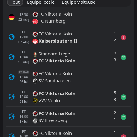
Tout
Équipe locale
Équipe visiteuse
FC Viktoria Koln
13:30
22
Aug
FC Nurnberg
FT
1
FC Viktoria Koln
12:00
L
2
Kaiserslautern II
02
Aug
FT
0
Standard Liege
12:00
W
3
FC Viktoria Koln
01
Aug
FC Viktoria Koln
CANCELLED
12:00
SV Sandhausen
26
Jul
FT
5
FC Viktoria Koln
12:00
W
3
VVV Venlo
21
Jul
FT
2
FC Viktoria Koln
16:00
W
1
SV Elversberg
17
Jul
FT
1
FC Viktoria Koln
10:30
L