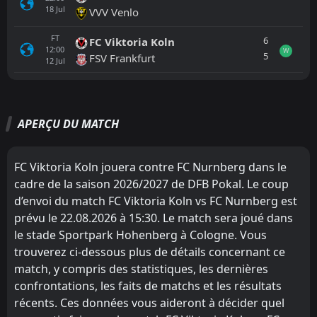
18
Jul
VVV Venlo
FT
6
FC Viktoria Koln
12:00
W
5
FSV Frankfurt
12
Jul
Tout
Équipe locale
Équipe visiteuse
APERÇU DU MATCH
FC Viktoria Koln
13:30
22
Aug
FC Nurnberg
FC Viktoria Koln jouera contre FC Nurnberg dans le
cadre de la saison 2026/2027 de DFB Pokal. Le coup
SpVgg Greuther Furth
11:00
d’envoi du match FC Viktoria Koln vs FC Nurnberg est
15
Aug
FC Nurnberg
prévu le 22.08.2026 à 15:30. Le match sera joué dans
le stade Sportpark Hohenberg à Cologne. Vous
FC Nurnberg
11:30
09
Aug
Dynamo Dresden
trouverez ci-dessous plus de détails concernant ce
match, y compris des statistiques, les dernières
FT
2
FC Nurnberg
confrontations, les faits de matchs et les résultats
11:00
W
1
Oviedo
01
Aug
récents. Ces données vous aideront à décider quel