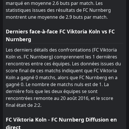
marqué en moyenne 2.6 buts par match. Les
FT
1
SpVgg Greuther Furth
11:30
statistiques issues des résultats de FC Nurnberg
D
1
FC Nurnberg
03
May
montrent une moyenne de 2.9 buts par match.
FT
1
FC Nurnberg
11:30
W
0
Derniers face-à-face FC Viktoria Koln vs FC
FC Magdeburg
26
Apr
Nurnberg
FT
1
Arminia Bielefeld
11:00
D
1
Les derniers détails des confrontations (FC Viktoria
FC Nurnberg
18
Apr
Koln vs. FC Nurnberg) comprennent les 1 dernières
FT
0
FC Nurnberg
rencontres entre ces équipes. Les données issues du
11:00
L
2
Dynamo Dresden
score final de ces matchs indiquent que FC Viktoria
11
Apr
Koln a gagné 0 matchs, alors que FC Nurnberg en a
gagné 0. Le nombre de matchs nuls est de 1. La
dernière fois que les deux équipes se sont
rencontrées remonte au 20 août 2016, et le score
final était de 2:2.
FC Viktoria Koln - FC Nurnberg Diffusion en
direct