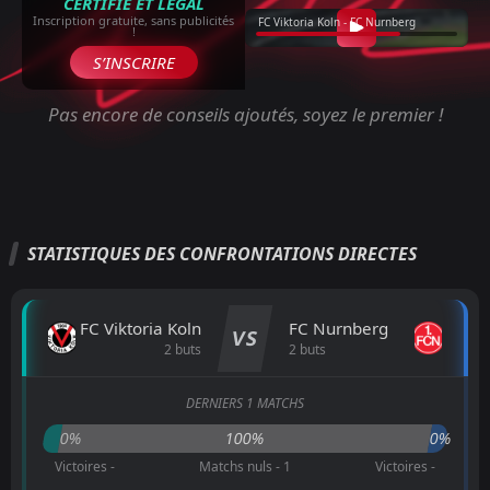
CERTIFIÉ ET LÉGAL
Inscription gratuite, sans publicités
FC Viktoria Koln - FC Nurnberg
!
S’INSCRIRE
Pas encore de conseils ajoutés, soyez le premier !
STATISTIQUES DES CONFRONTATIONS DIRECTES
FC Viktoria Koln
FC Nurnberg
VS
2 buts
2 buts
DERNIERS 1 MATCHS
0%
100%
0%
Victoires -
Matchs nuls - 1
Victoires -