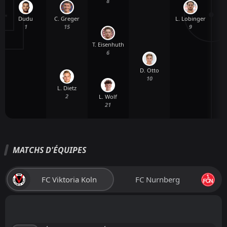
8
Dudu
L. Lobinger
C. Greger
1
9
15
T. Eisenhuth
6
D. Otto
10
L. Dietz
2
L. Wolf
21
MATCHS D'ÉQUIPES
FC Viktoria Koln
FC Nurnberg