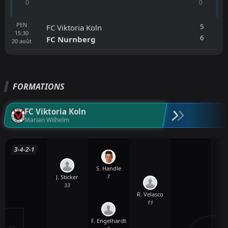
0
0
PEN
5
FC Viktoria Koln
15:30
6
FC Nurnberg
20
août
FORMATIONS
FC Viktoria Koln
Marian Wilhelm
3-4-2-1
S. Handle
7
J. Sticker
33
R. Velasco
11
F. Engelhardt