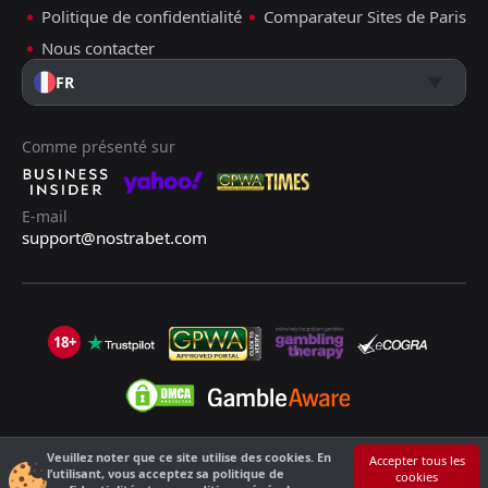
Politique de confidentialité
Comparateur Sites de Paris
Nous contacter
FR
Comme présenté sur
E-mail
support@nostrabet.com
18+
Veuillez noter que ce site utilise des cookies. En
©2013 - 2026 Nostrabet.com - Tous les droits sont réservés. Ce site n'est
Accepter tous les
l’utilisant, vous acceptez sa politique de
cookies
pas adapté aux moins de 18 ans !