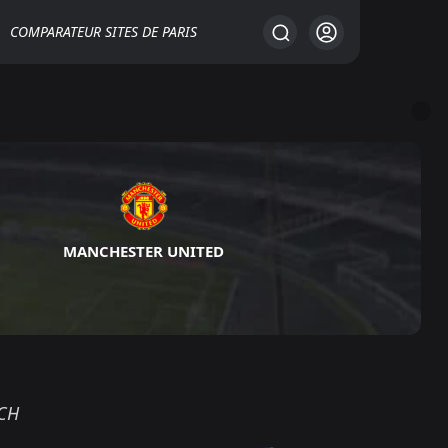
COMPARATEUR SITES DE PARIS
MANCHESTER UNITED
TCH