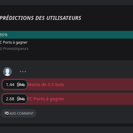
PRÉDICTIONS DES UTILISATEURS
86%
C Porto à gagner
6) Pronostiqueurs
Moins de 3.5 buts
1.44
FC Porto à gagner
2.68
ADD COMMENT