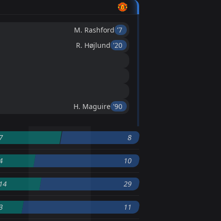
M. Rashford
'7 ︎
R. Højlund
'20 ︎
H. Maguire
'90 ︎
7
8
4
10
14
29
3
11