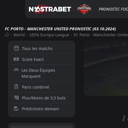
PRONOSTIC FO
FC PORTO - MANCHESTER UNITED PRONOSTIC (03.10.2024)
World
UEFA Europa League
FC Porto - Manchester Unite
Tous les matchs
Score Exact
Les Deux Équipes
Marquent
Paris combiné
Plus/Moins de 3,5 buts
Prédictions demain