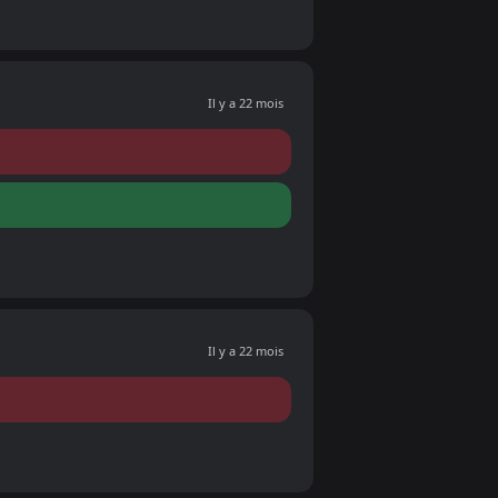
Il y a 22 mois
Il y a 22 mois