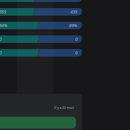
355
435
84%
89%
0
0
0
0
Il y a 22 mois