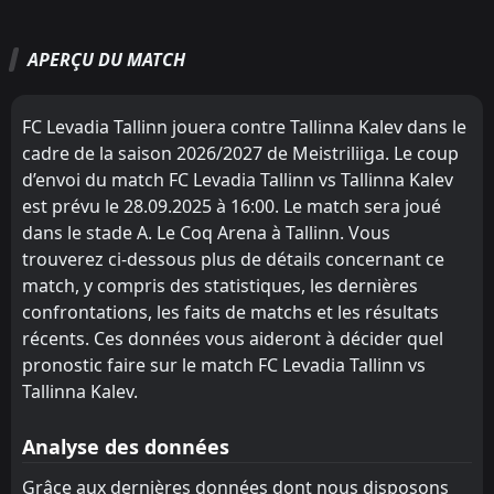
22
Oct
Paide
FC Levadia Tallinn
4
1
10
11
6
9
1
2
3
0
19
29
FT
6
Flora Tallinn
APERÇU DU MATCH
FC Levadia Tallinn
Flora Tallinn
2
1
16:00
10
9
5
7
3
0
1
3
18
21
L
0
Tallinna Kalev
18
Oct
Flora Tallinn
Kalju Nomme
2
3
10
10
6
6
0
2
4
2
18
20
FT
1
Tallinna Kalev
FC Levadia Tallinn jouera contre Tallinna Kalev dans le
14:00
L
3
Trans Narva
Kalju Nomme
Paide
3
4
11
11
5
4
3
4
3
3
18
16
04
Oct
cadre de la saison 2026/2027 de Meistriliiga. Le coup
d’envoi du match FC Levadia Tallinn vs Tallinna Kalev
Vaprus
Nõmme United
5
7
FT
11
10
5
4
2
1
4
5
17
13
3
FC Levadia Tallinn
14:00
est prévu le 28.09.2025 à 16:00. Le match sera joué
L
1
Tallinna Kalev
28
Sep
Tammeka
Vaprus
6
5
10
10
5
3
1
1
4
6
16
10
dans le stade A. Le Coq Arena à Tallinn. Vous
FT
trouverez ci-dessous plus de détails concernant ce
1
Vaprus
Laagri
Tammeka
8
6
11
9
5
3
1
1
5
5
16
10
14:00
L
0
match, y compris des statistiques, les dernières
Tallinna Kalev
21
Sep
Nõmme United
Laagri
confrontations, les faits de matchs et les résultats
7
8
11
10
4
3
0
0
7
7
12
9
FT
0
Tallinna Kalev
récents. Ces données vous aideront à décider quel
16:30
L
Trans Narva
Kuressaare
10
9
10
11
4
2
0
1
6
8
12
7
3
Paide
pronostic faire sur le match FC Levadia Tallinn vs
17
Sep
Tallinna Kalev.
Kuressaare
Trans Narva
10
9
10
11
3
1
2
1
5
9
11
4
FT
2
Kuressaare
11:30
L
1
Tallinna Kalev
14
Sep
Analyse des données
FT
0
Tallinna Kalev
Grâce aux dernières données dont nous disposons
14:00
L