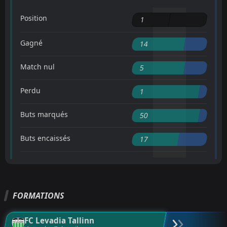
Position
1
Gagné
14
Match nul
5
Perdu
1
Buts marqués
50
Buts encaissés
17
FORMATIONS
FC Levadia Tallinn