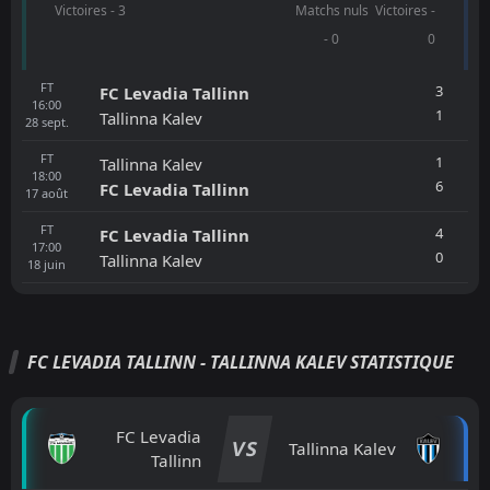
Victoires - 3
Matchs nuls
Victoires -
- 0
0
FT
3
FC Levadia Tallinn
16:00
1
Tallinna Kalev
28
sept.
FT
1
Tallinna Kalev
18:00
6
FC Levadia Tallinn
17
août
FT
4
FC Levadia Tallinn
17:00
0
Tallinna Kalev
18
juin
FC LEVADIA TALLINN - TALLINNA KALEV STATISTIQUE
FC Levadia
VS
Tallinna Kalev
Tallinn