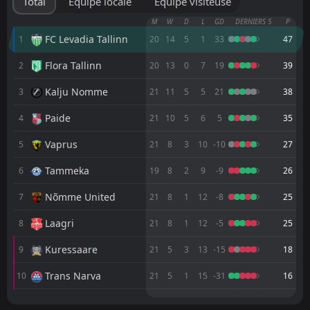
Total
Équipe locale
Équipe visiteuse
FT
0
Tallinna Kalev
M
W
D
L
GD
DERNIERS 5
P
15:30
L
6
Vaprus
FC Levadia Tallinn
1
20
14
5
1
33
47
08
Feb
Flora Tallinn
2
FT
20
13
0
7
19
39
3
Viimsi
16:30
L
1
Tallinna Kalev
01
Feb
Kalju Nomme
3
21
11
5
5
21
38
FT
0
Tammeka
Paide
4
21
10
5
6
5
35
17:00
W
3
Tallinna Kalev
25
Jan
Vaprus
5
21
8
3
10
-10
27
FT
2
Tallinna Kalev
10:30
W
Tammeka
6
19
8
2
9
-9
26
1
Kuressaare
08
Nov
Nõmme United
7
21
8
1
12
-8
25
FT
4
Laagri
15:00
L
1
Tallinna Kalev
02
Laagri
Nov
8
21
8
1
12
-5
25
FT
5
Tammeka
Kuressaare
9
21
5
3
13
-15
18
14:00
L
2
Tallinna Kalev
25
Oct
Trans Narva
10
21
5
1
15
-31
16
FT
0
Tallinna Kalev
15:00
M
M
W
W
D
D
L
L
L
P
P
2
Kalju Nomme