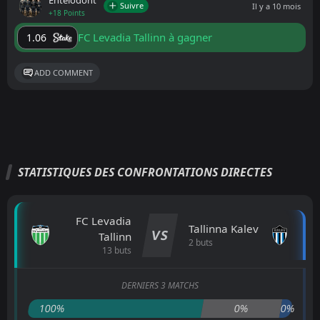
Entelodont
Suivre
Il y a 10 mois
+18 Points
FC Levadia Tallinn à gagner
1.06
ADD COMMENT
STATISTIQUES DES CONFRONTATIONS DIRECTES
FC Levadia
Tallinna Kalev
VS
Tallinn
2 buts
13 buts
DERNIERS 3 MATCHS
100%
0%
0%