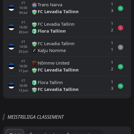
FT
1
Trans Narva
16:00
W
3
FC Levadia Tallinn
04
Jul
FT
1
FC Levadia Tallinn
16:00
L
2
Flora Tallinn
28
Jun
FT
1
FC Levadia Tallinn
14:00
D
1
Kalju Nomme
20
Jun
FT
1
Nõmme United
16:00
W
2
FC Levadia Tallinn
17
Jun
FT
1
Flora Tallinn
16:00
W
3
FC Levadia Tallinn
13
Jun
Tout
Équipe locale
Équipe visiteuse
MEISTRILIIGA CLASSEMENT
FT
2
Kuressaare
12:30
L
0
Tallinna Kalev
14
Feb