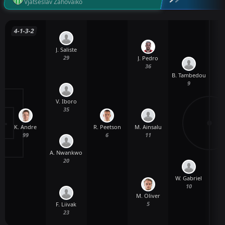
Vjatseslav Zahovaiko
4-1-3-2
J. Saliste
29
J. Pedro
36
B. Tambedou
9
V. Iboro
35
K. Andre
R. Peetson
M. Ainsalu
99
6
11
A. Nwankwo
20
W. Gabriel
10
M. Oliver
5
F. Liivak
23