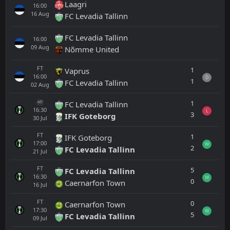
Laagri
16:00
16
Aug
FC Levadia Tallinn
FC Levadia Tallinn
16:00
09
Aug
Nõmme United
FT
1
Vaprus
16:00
D
1
FC Levadia Tallinn
02
Aug
1
FC Levadia Tallinn
AET
16:30
L
3
IFK Goteborg
30
Jul
FT
1
IFK Goteborg
17:00
W
2
FC Levadia Tallinn
21
Jul
FT
5
FC Levadia Tallinn
16:30
W
0
Caernarfon Town
16
Jul
FT
0
Caernarfon Town
17:30
W
5
FC Levadia Tallinn
09
Jul