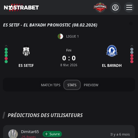
ES SETIF - EL BAYADH PRONOSTIC (08.02.2026)
LIGUE 1
Fini
0 : 0
ES SETIF
8 févr. 2026
EL BAYADH
MATCH TIPS
STATS
PREVIEW
PRÉDICTIONS DES UTILISATEURS
Dimitar65
Suivre
Il y a 6 mois
-25 Points