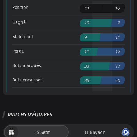
Position
11
16
Gagné
10
2
Match nul
9
11
Perdu
11
17
Buts marqués
33
17
Buts encaissés
36
40
MATCHS D'ÉQUIPES
ES Setif
El Bayadh