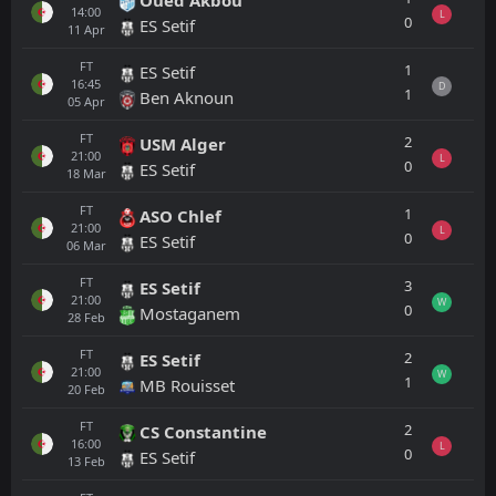
14:00
L
0
ES Setif
11
Apr
FT
1
ES Setif
16:45
D
1
Ben Aknoun
05
Apr
FT
2
USM Alger
21:00
L
0
ES Setif
18
Mar
FT
1
ASO Chlef
21:00
L
0
ES Setif
06
Mar
FT
3
ES Setif
21:00
W
0
Mostaganem
28
Feb
FT
2
ES Setif
21:00
W
1
MB Rouisset
20
Feb
FT
2
CS Constantine
16:00
L
0
ES Setif
13
Feb