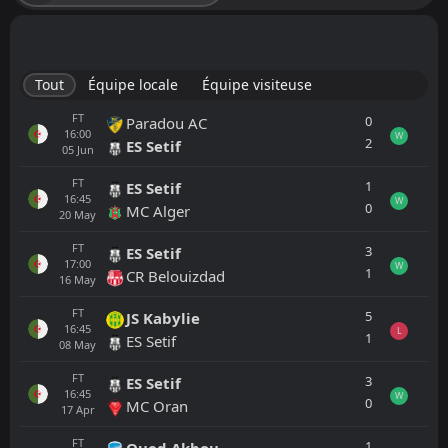
Tout
Équipe locale
Équipe visiteuse
FT
0
Paradou AC
16:00
W
2
ES Setif
05
Jun
FT
1
ES Setif
16:45
W
0
MC Alger
20
May
FT
3
ES Setif
17:00
W
1
CR Belouizdad
16
May
FT
5
JS Kabylie
16:45
L
1
ES Setif
08
May
FT
3
ES Setif
16:45
W
0
MC Oran
17
Apr
FT
1
Oued Akbou