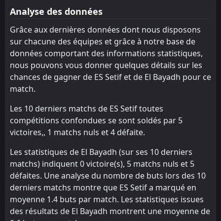
Analyse des données
Ben Aknoun
ASO Chlef
13
8
15
15
7
2
4
5
4
8
25
11
Grâce aux dernières données dont nous disposons
USM Alger
ES Setif
10
11
15
15
5
2
8
3
10
2
23
9
sur chacune des équipes et grâce à notre base de
données comportant des informations statistiques,
ASO Chlef
MB Rouisset
13
12
15
15
7
1
2
4
10
6
23
7
nous pouvons vous donner quelques détails sur les
Paradou AC
Paradou AC
14
14
15
15
5
2
2
1
12
8
17
7
chances de gagner de ES Setif et de El Bayadh pour ce
match.
Mostaganem
El Bayadh
15
16
15
15
4
0
5
5
10
6
17
5
Les 10 derniers matchs de ES Setif toutes
El Bayadh
Mostaganem
16
15
15
15
2
0
6
2
13
7
12
2
compétitions confondues se sont soldés par 5
victoires,, 1 matchs nuls et 4 défaite.
Les statistiques de El Bayadh (sur ses 10 derniers
matchs) indiquent 0 victoire(s), 5 matchs nuls et 5
défaites. Une analyse du nombre de buts lors des 10
derniers matchs montre que ES Setif a marqué en
moyenne 1.4 buts par match. Les statistiques issues
des résultats de El Bayadh montrent une moyenne de