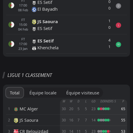
FT
0
ES Setif
17:00
D
0
El Bayadh
08
Feb
FT
1
JS Saoura
15:00
L
0
ES Setif
04
Feb
FT
4
ES Setif
17:00
W
1
Khenchela
23
Jan
Tout
Équipe locale
Équipe visiteuse
LIGUE 1 CLASSEMENT
FT
2
Mostaganem
16:00
D
2
El Bayadh
05
Jun
Total
Équipe locale
Équipe visiteuse
FT
0
El Bayadh
M
W
D
L
GD
DERNIERS 5
P
16:45
D
0
JS Saoura
MC Alger
1
30
20
5
5
23
65
20
May
JS Saoura
2
FT
30
16
7
7
14
55
2
Khenchela
15:00
L
1
El Bayadh
08
May
CR Belouizdad
3
30
14
11
5
23
53