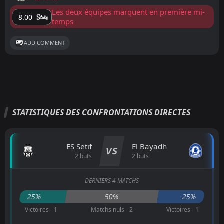
Les deux équipes marquent en première mi-
8.00
temps
ADD COMMENT
STATISTIQUES DES CONFRONTATIONS DIRECTES
ES Setif
El Bayadh
VS
2 buts
2 buts
DERNIERS 4 MATCHS
25%
50%
25%
Victoires - 1
Matchs nuls - 2
Victoires - 1