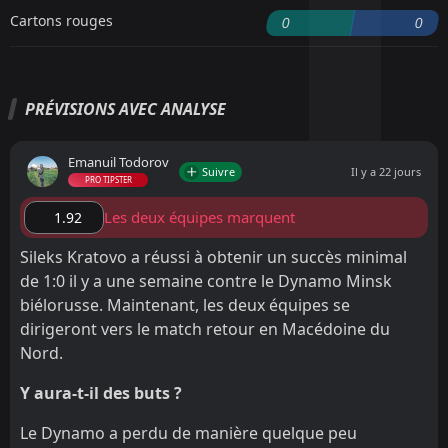
Cartons rouges
0
0
PRÉVISIONS AVEC ANALYSE
Emanuil Todorov
Suivre
Il y a 22 jours
PRO TIPSTER
Les deux équipes marquent
1.92
Sileks Kratovo a réussi à obtenir un succès minimal
de 1:0 il y a une semaine contre le Dynamo Minsk
biélorusse. Maintenant, les deux équipes se
dirigeront vers le match retour en Macédoine du
Nord.
Y aura-t-il des buts ?
Le Dynamo a perdu de manière quelque peu