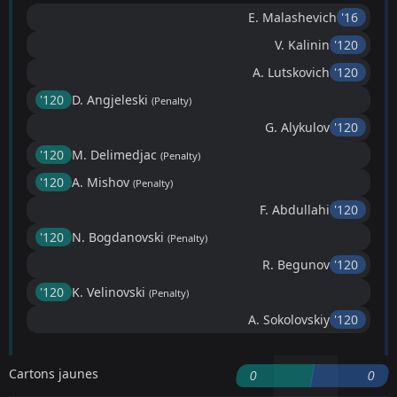
E. Malashevich
'16 ︎
V. Kalinin
'120 ︎
A. Lutskovich
'120 ︎
'120 ︎
D. Angjeleski
(Penalty)
G. Alykulov
'120 ︎
'120 ︎
M. Delimedjac
(Penalty)
'120 ︎
A. Mishov
(Penalty)
F. Abdullahi
'120 ︎
'120 ︎
N. Bogdanovski
(Penalty)
R. Begunov
'120 ︎
'120 ︎
K. Velinovski
(Penalty)
A. Sokolovskiy
'120 ︎
Cartons jaunes
0
0