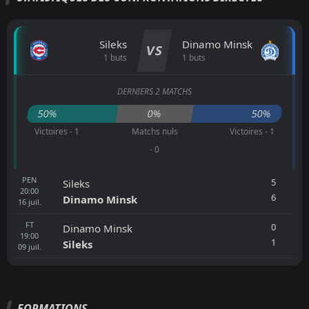
Sileks
Dinamo Minsk
VS
1 buts
1 buts
DERNIERS 2 MATCHS
50%
0%
50%
Victoires - 1
Matchs nuls
Victoires - 1
- 0
PEN
5
Sileks
20:00
6
Dinamo Minsk
16
juil.
FT
0
Dinamo Minsk
19:00
1
Sileks
09
juil.
FORMATIONS