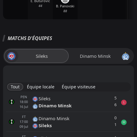
E. Buturovic
M
44
B. Panovski
88
MATCHS D'ÉQUIPES
Sileks
Dinamo Minsk
Tout
Équipe locale
Équipe visiteuse
PEN
5
Sileks
18:00
L
6
Dinamo Minsk
16
Jul
FT
0
Dinamo Minsk
17:00
W
1
Sileks
09
Jul
FT