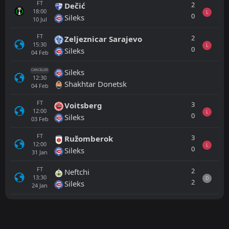
FT
2
Dečić
18:00
L
0
Sileks
10
Jul
FT
2
Zeljeznicar Sarajevo
15:30
L
0
Sileks
04
Feb
Sileks
CANCELLED
12:30
Shakhtar Donetsk
04
Feb
FT
3
Voitsberg
12:00
L
0
Sileks
03
Feb
FT
3
Ružomberok
12:00
L
0
Sileks
31
Jan
FT
2
Neftchi
13:30
D
2
Sileks
24
Jan
Tout
Équipe locale
Équipe visiteuse