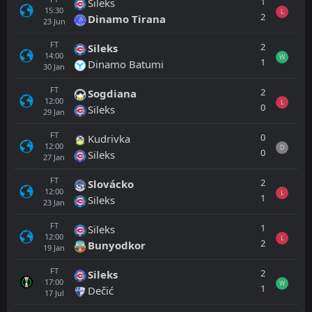
1
Sileks
15:30
L
2
Dinamo Tirana
23
Jun
FT
2
Sileks
14:00
W
1
Dinamo Batumi
30
Jan
FT
2
Sogdiana
12:00
L
0
Sileks
29
Jan
FT
0
Kudrivka
12:00
D
0
Sileks
27
Jan
FT
2
Slovácko
12:00
L
1
Sileks
23
Jan
FT
1
Sileks
12:00
L
2
Bunyodkor
19
Jan
FT
2
Sileks
17:00
W
1
Dečić
17
Jul