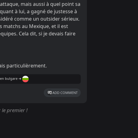
 attaque, mais aussi à quel point sa
uant à lui, a gagné de justesse à
nsidéré comme un outsider sérieux.
s matchs au Mexique, et il est
quipes. Cela dit, si je devais faire
is particulièrement.
le en bulgare ➔
ADD COMMENT
 le premier !