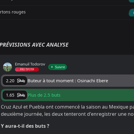
rtons rouges
PRÉVISIONS AVEC ANALYSE
Emanuil Todorov
Suivre
PRO TIPSTER
Buteur à tout moment : Osinachi Ebere
2.20
Plus de 2.5 buts
1.65
Cruz Azul et Puebla ont commencé la saison au Mexique par 
deuxième journée, les deux tenteront d'enregistrer une nouv
Y aura-t-il des buts ?