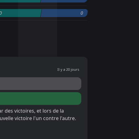
0
0
Il y a 20 jours
des victoires, et lors de la
elle victoire l'un contre l'autre.