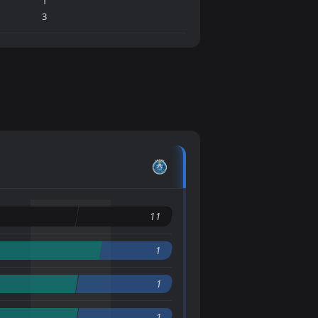
1
3
6
11
1
1
1