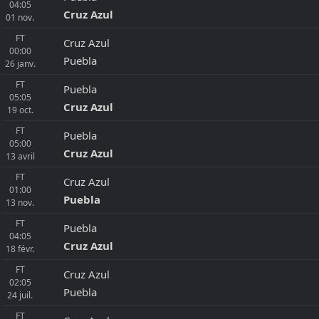
04:05
Cruz Azul
01
nov.
FT
Cruz Azul
00:00
Puebla
26
janv.
FT
Puebla
05:05
Cruz Azul
19
oct.
FT
Puebla
05:00
Cruz Azul
13
avril
FT
Cruz Azul
01:00
Puebla
13
nov.
FT
Puebla
04:05
Cruz Azul
18
févr.
FT
Cruz Azul
02:05
Puebla
24
juil.
FT