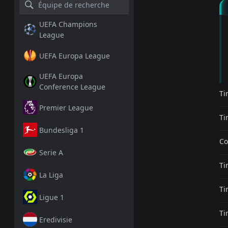
UEFA Champions
League
UEFA Europa League
UEFA Europa
Conference League
Ti
Premier League
Ti
Bundesliga 1
Co
Serie A
Ti
La Liga
Ti
Ligue 1
Ti
Eredivisie