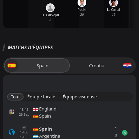
Pedri
L. Yamal
20
19
D. Carvajal
2
MATCHS D'ÉQUIPES
Spain
Croatia
Tout
Équipe locale
Équipe visiteuse
England
18:45
26
Sep
Spain
1
Spain
AET
19:00
W
0
Argentina
19
Jul