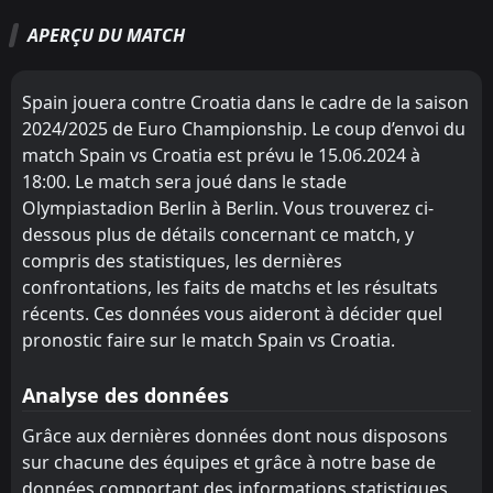
Tout
Équipe locale
Équipe visiteuse
APERÇU DU MATCH
Czech Republic
18:45
26
Sep
Croatia
Spain jouera contre Croatia dans le cadre de la saison
2024/2025 de Euro Championship. Le coup d’envoi du
FT
2
Portugal
23:00
L
match Spain vs Croatia est prévu le 15.06.2024 à
1
Croatia
02
Jul
18:00. Le match sera joué dans le stade
FT
2
Olympiastadion Berlin à Berlin. Vous trouverez ci-
Croatia
21:00
W
1
Ghana
dessous plus de détails concernant ce match, y
27
Jun
compris des statistiques, les dernières
FT
0
Panama
confrontations, les faits de matchs et les résultats
23:00
W
1
Croatia
23
Jun
récents. Ces données vous aideront à décider quel
pronostic faire sur le match Spain vs Croatia.
FT
4
England
20:00
L
2
Croatia
17
Jun
Analyse des données
FT
2
Croatia
Grâce aux dernières données dont nous disposons
18:45
W
1
Slovenia
07
Jun
sur chacune des équipes et grâce à notre base de
données comportant des informations statistiques,
FT
0
Croatia