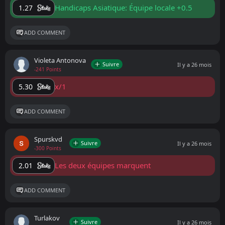
Handicaps Asiatique: Équipe locale +0.5
1.27
ADD COMMENT
Violeta Antonova
Suivre
Il y a 26 mois
-241 Points
x/1
5.30
ADD COMMENT
Spurskvd
Suivre
Il y a 26 mois
-300 Points
Les deux équipes marquent
2.01
ADD COMMENT
Turlakov
Suivre
Il y a 26 mois