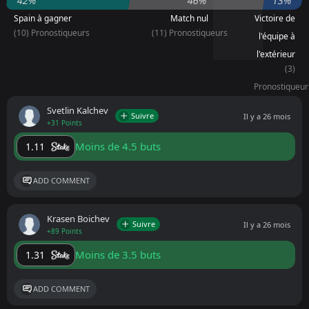
42%
46%
13%
Spain à gagner
Match nul
Victoire de
(10) Pronostiqueurs
(11) Pronostiqueurs
l'équipe à
l'extérieur
(3)
Pronostiqueur
Svetlin Kalchev
Suivre
Il y a 26 mois
+31 Points
Moins de 4.5 buts
1.11
ADD COMMENT
Krasen Boichev
Suivre
Il y a 26 mois
+89 Points
Moins de 3.5 buts
1.31
ADD COMMENT