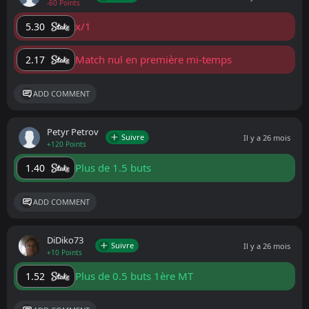
-60 Points
x/1
5.30
Match nul en première mi-temps
2.17
ADD COMMENT
Petyr Petrov
Suivre
Il y a 26 mois
+120 Points
Plus de 1.5 buts
1.40
ADD COMMENT
DiDiko73
Suivre
Il y a 26 mois
+10 Points
Plus de 0.5 buts 1ère MT
1.52