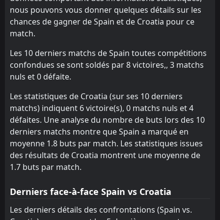
16:00
L
nous pouvons vous donner quelques détails sur les
2
Belgium
02
Jun
chances de gagner de Spain et de Croatia pour ce
FT
3
Brazil
match.
00:00
L
1
Croatia
01
Apr
Les 10 derniers matchs de Spain toutes compétitions
FT
1
Colombia
confondues se sont soldés par 8 victoires,, 3 matchs
23:30
W
2
Croatia
nuls et 0 défaite.
26
Mar
FT
2
Les statistiques de Croatia (sur ses 10 derniers
Montenegro
19:45
W
3
Croatia
matchs) indiquent 6 victoire(s), 0 matchs nuls et 4
17
Nov
défaites. Une analyse du nombre de buts lors des 10
FT
3
Croatia
derniers matchs montre que Spain a marqué en
19:45
W
1
Faroe Islands
14
Nov
moyenne 1.8 buts par match. Les statistiques issues
des résultats de Croatia montrent une moyenne de
FT
3
Croatia
18:45
1.7 buts par match.
W
0
Gibraltar
12
Oct
FT
Derniers face-à-face Spain vs Croatia
0
Czech Republic
18:45
D
0
Croatia
09
Oct
Les derniers détails des confrontations (Spain vs.