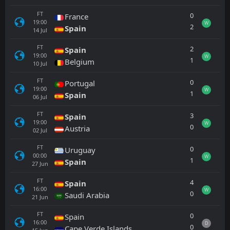
FT
0
France
19:00
W
2
Spain
14
Jul
FT
2
Spain
19:00
W
1
Belgium
10
Jul
FT
0
Portugal
19:00
W
1
Spain
06
Jul
FT
3
Spain
19:00
W
0
Austria
02
Jul
FT
0
Uruguay
00:00
W
1
Spain
27
Jun
FT
4
Spain
16:00
W
0
Saudi Arabia
21
Jun
FT
0
Spain
16:00
D
0
Cape Verde Islands