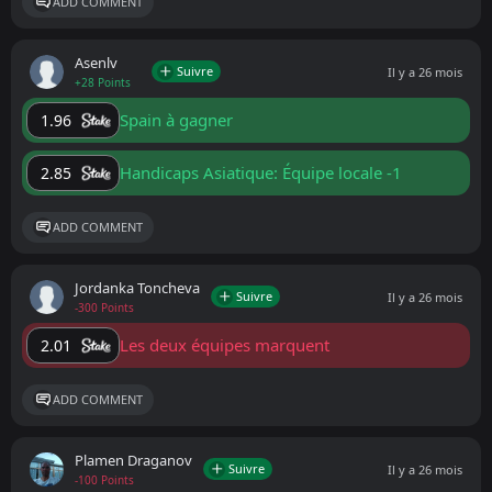
ADD COMMENT
Asenlv
Suivre
Il y a 26 mois
+28 Points
Spain à gagner
1.96
Handicaps Asiatique: Équipe locale -1
2.85
ADD COMMENT
Jordanka Toncheva
Suivre
Il y a 26 mois
-300 Points
Les deux équipes marquent
2.01
ADD COMMENT
Plamen Draganov
Suivre
Il y a 26 mois
-100 Points