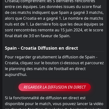
Croatia) comprennent les 5 dernières rencontres
FT
4
Croatia
18:45
W
entre ces équipes. Les données issues du score final
0
Montenegro
08
Sep
de ces matchs indiquent que Spain a gagné 3 matchs,
FT
0
Faroe Islands
alors que Croatia en a gagné 1. Le nombre de matchs
18:45
W
1
Croatia
nuls est de 1. La dernière fois que les deux équipes se
05
Sep
sont rencontrées remonte au 15 juin 2024, et le score
final était de 3:0 en faveur de Spain.
Spain - Croatia Diffusion en direct
Pour regarder gratuitement la diffusion de Spain -
Croatia, cliquez sur le bouton ci-dessous et parcourez
le planning des matchs de football en direct
aujourd’hui.
REGARDER LA DIFFUSION EN DIRECT
Si la fonctionnalité de diffusion en direct est
disponible pour le match, vous pouvez lancer la vidéo