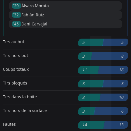
'29 ︎
Álvaro Morata
'32 ︎
Fabián Ruiz
'45 ︎
Dani Carvajal
Tirs au but
5
5
Tirs hors but
3
8
Coups totaux
11
16
Tirs bloqués
3
3
Tirs dans la boîte
8
10
Tirs hors de la surface
3
6
Fautes
14
13