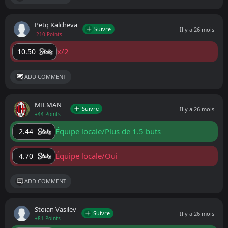
Petq Kalcheva
Suivre
Il y a 26 mois
-210 Points
x/2
10.50
ADD COMMENT
MILMAN
Suivre
Il y a 26 mois
+44 Points
Équipe locale/Plus de 1.5 buts
2.44
Équipe locale/Oui
4.70
ADD COMMENT
Stoian Vasilev
Suivre
Il y a 26 mois
+81 Points