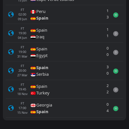
15
Jun
FT
1
Peru
02:00
W
3
Spain
09
Jun
FT
1
Spain
19:00
D
1
Iraq
04
Jun
FT
0
Spain
19:00
D
0
Egypt
31
Mar
FT
3
Spain
20:00
W
0
Serbia
27
Mar
FT
2
Spain
19:45
D
2
Turkey
18
Nov
FT
0
Georgia
17:00
W
4
Spain
15
Nov