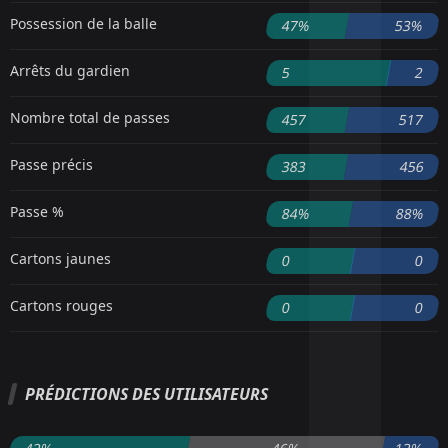
Possession de la balle
47%
53%
Arrêts du gardien
5
2
Nombre total de passes
457
517
Passe précis
383
456
Passe %
84%
88%
Cartons jaunes
0
0
Cartons rouges
0
0
PRÉDICTIONS DES UTILISATEURS