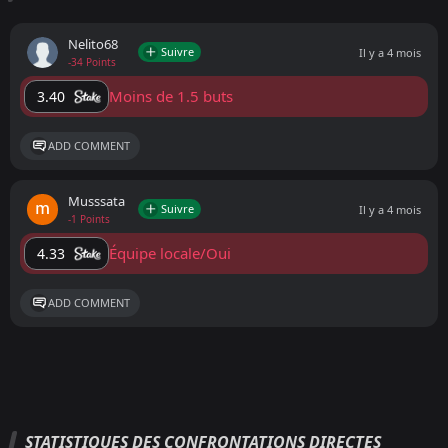
Nelito68
Suivre
Il y a 4 mois
-34 Points
Moins de 1.5 buts
3.40
ADD COMMENT
Musssata
Suivre
Il y a 4 mois
-1 Points
Équipe locale/Oui
4.33
ADD COMMENT
STATISTIQUES DES CONFRONTATIONS DIRECTES