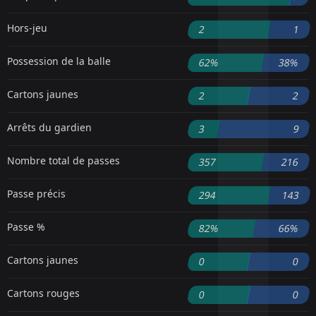
Hors-jeu
2
1
Possession de la balle
62%
38%
Cartons jaunes
2
2
Arrêts du gardien
3
9
Nombre total de passes
357
216
Passe précis
294
143
Passe %
82%
66%
Cartons jaunes
0
0
Cartons rouges
0
0