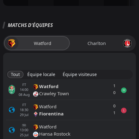
MATCHS D'ÉQUIPES
Watford
Charlton
Tout
Équipe locale
Équipe visiteuse
FT
1
Watford
14:00
W
0
Crawley Town
08
Aug
FT
0
Watford
18:30
L
1
Fiorentina
29
Jul
Watford
TBD
13:00
Hansa Rostock
25
Jul