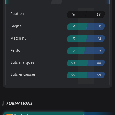
Position
16
19
Gagné
14
13
Match nul
15
14
Perdu
17
19
Buts marqués
53
44
Buts encaissés
65
58
FORMATIONS