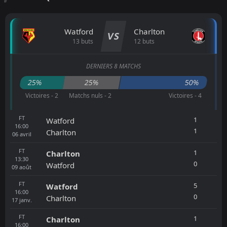
Watford
Charlton
VS
13 buts
12 buts
DERNIERS 8 MATCHS
25%
25%
50%
Victoires - 2
Matchs nuls - 2
Victoires - 4
FT
1
Watford
16:00
1
Charlton
06
avril
FT
1
Charlton
13:30
0
Watford
09
août
FT
5
Watford
16:00
0
Charlton
17
janv.
FT
1
Charlton
16:00