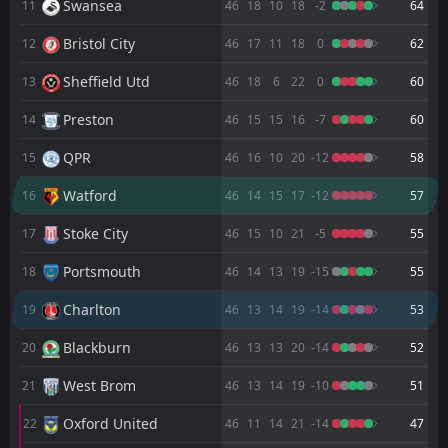
Swansea
11:30
11
46
18
10
18
-2
64
L
1
Charlton
02
May
Bristol City
12
46
17
11
18
0
62
FT
2
Charlton
11:30
W
1
Hull City
Sheffield Utd
13
46
18
6
22
0
60
25
Apr
Preston
FT
14
46
15
15
16
-7
60
1
Charlton
18:45
L
2
Ipswich
22
Apr
QPR
15
46
16
10
20
-12
58
FT
1
Sheffield Wednesday
Watford
16
46
14
15
17
-12
57
14:00
D
1
Charlton
18
Apr
Stoke City
17
46
15
10
21
-5
55
FT
1
Charlton
14:00
L
Portsmouth
18
46
14
13
19
-15
55
2
Preston
11
Apr
Charlton
19
46
13
14
19
-14
53
FT
1
Watford
14:00
D
1
Charlton
06
Apr
Blackburn
20
46
13
13
20
-14
52
FT
1
Charlton
West Brom
21
46
13
14
19
-10
51
14:00
L
2
Bristol City
03
Apr
Oxford United
22
46
11
14
21
-14
47
FT
0
Charlton