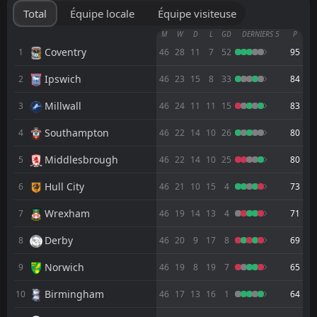
3
Charlton
08
Aug
Total
Équipe locale
Équipe visiteuse
Reading
M
W
D
L
GD
DERNIERS 5
P
TBD
13:00
Charlton
Coventry
1
46
28
11
7
52
95
01
Aug
Ipswich
2
FT
46
23
15
8
33
84
0
Colchester
18:45
W
2
Charlton
28
Jul
Millwall
3
46
24
11
11
15
83
FT
2
AFC Wimbledon
Southampton
4
46
22
14
10
26
80
14:00
L
0
Charlton
25
Jul
Middlesbrough
5
46
22
14
10
25
80
FT
0
Gillingham
14:00
W
Hull City
6
46
21
10
15
4
73
1
Charlton
18
Jul
Wrexham
7
46
19
14
13
4
71
FT
1
Maribor
16:00
D
1
Charlton
Derby
10
Jul
8
46
20
9
17
8
69
FT
0
Dartford
Norwich
9
46
19
8
19
7
65
18:45
W
1
Charlton
03
Jul
Birmingham
10
46
17
13
16
1
64
FT
3
Swansea