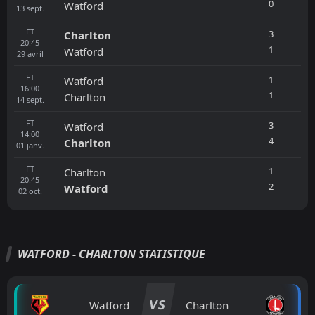
0
Watford
13
sept.
FT
3
Charlton
20:45
1
Watford
29
avril
FT
1
Watford
16:00
1
Charlton
14
sept.
FT
3
Watford
14:00
4
Charlton
01
janv.
FT
1
Charlton
20:45
2
Watford
02
oct.
WATFORD - CHARLTON STATISTIQUE
VS
Watford
Charlton