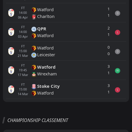
FT
1
Watford
14:00
D
1
Charlton
06
Apr
FT
2
QPR
14:00
L
1
Watford
03
Apr
FT
0
Watford
15:00
D
0
Leicester
21
Mar
FT
3
Watford
19:45
W
1
Wrexham
17
Mar
FT
3
Stoke City
15:00
L
1
Watford
14
Mar
Tout
Équipe locale
Équipe visiteuse
CHAMPIONSHIP CLASSEMENT
FT
1
Cheltenham
16:30
W