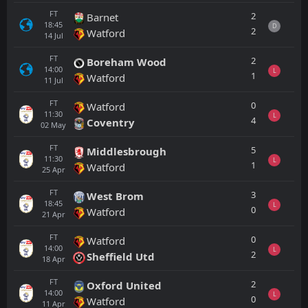
FT
2
Barnet
18:45
D
2
Watford
14
Jul
FT
2
Boreham Wood
14:00
L
1
Watford
11
Jul
FT
0
Watford
11:30
L
4
Coventry
02
May
FT
5
Middlesbrough
11:30
L
1
Watford
25
Apr
FT
3
West Brom
18:45
L
0
Watford
21
Apr
FT
0
Watford
14:00
L
2
Sheffield Utd
18
Apr
FT
2
Oxford United
14:00
L
0
Watford
11
Apr