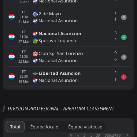
Nacional Asuncion
04
Apr
FT
1
2 de Mayo
21:30
D
1
Nacional Asuncion
31
Mar
FT
3
Nacional Asuncion
21:30
W
2
Sportivo Luqueno
27
Mar
FT
0
Club Sp. San Lorenzo
21:30
D
0
Nacional Asuncion
22
Mar
FT
2
Libertad Asuncion
23:30
L
1
Nacional Asuncion
18
Mar
Tout
Équipe locale
Équipe visiteuse
DIVISION PROFESIONAL - APERTURA CLASSEMENT
Cerro Porteno
22:00
19
Aug
Palmeiras
Total
Équipe locale
Équipe visiteuse
Palmeiras
M
W
D
L
GD
DERNIERS 5
P