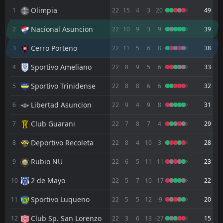
22:00
12
Aug
Cerro Porteno
Olimpia
1
22
15
4
3
20
49
Nacional Asuncion
2
FT
22
10
9
3
9
39
3
Cerro Porteno
21:30
W
0
Sportivo Luqueno
01
Aug
Cerro Porteno
3
22
11
5
6
8
38
FT
2
2 de Mayo
Sportivo Ameliano
4
22
8
9
5
6
33
21:30
L
1
Cerro Porteno
28
Jul
Sportivo Trinidense
5
22
8
8
6
6
32
FT
1
Cerro Porteno
21:30
L
Libertad Asuncion
6
22
9
4
9
8
31
2
Sportivo Trinidense
24
Jul
Club Guarani
7
22
7
8
7
4
29
FT
2
Cerro Porteno
22:00
W
0
Sporting Cristal
28
Deportivo Recoleta
May
8
22
8
4
10
3
28
FT
2
Cerro Porteno
Rubio NU
9
22
6
5
11
-11
23
20:00
W
0
Rubio NU
24
May
2 de Mayo
10
22
5
7
10
-17
22
FT
0
Palmeiras
Sportivo Luqueno
00:30
11
22
5
5
12
-9
20
W
1
Cerro Porteno
21
May
Club Sp. San Lorenzo
12
22
3
6
13
-27
15
FT