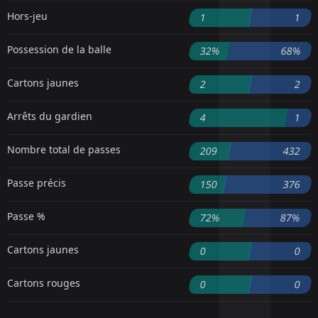
Hors-jeu
1
1
Possession de la balle
32%
68%
Cartons jaunes
2
2
Arrêts du gardien
4
1
Nombre total de passes
209
432
Passe précis
150
376
Passe %
72%
87%
Cartons jaunes
0
0
Cartons rouges
0
0