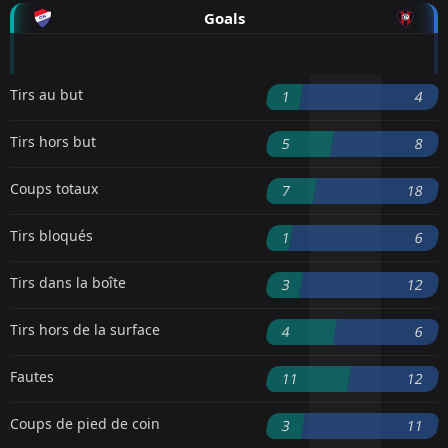
Goals
Tirs au but
1
4
Tirs hors but
5
8
Coups totaux
7
18
Tirs bloqués
1
6
Tirs dans la boîte
3
12
Tirs hors de la surface
4
6
Fautes
11
12
Coups de pied de coin
3
11