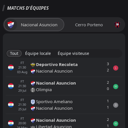
MATCHS D'ÉQUIPES
Nacional Asuncion
Cerro Porteno
Tout
Équipe locale
Équipe visiteuse
FT
3
Deportivo Recoleta
21:30
L
2
Nacional Asuncion
03
Aug
FT
2
Nacional Asuncion
21:30
W
0
Olimpia
29
Jul
FT
1
Sportivo Ameliano
21:30
D
1
Nacional Asuncion
25
Jul
FT
2
Nacional Asuncion
20:00
W
1
Libertad Asuncion
24
May