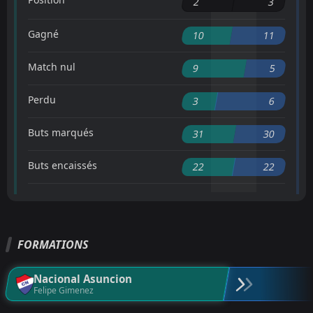
2
3
Gagné
10
11
Match nul
9
5
Perdu
3
6
Buts marqués
31
30
Buts encaissés
22
22
FORMATIONS
Nacional Asuncion
Felipe Gimenez