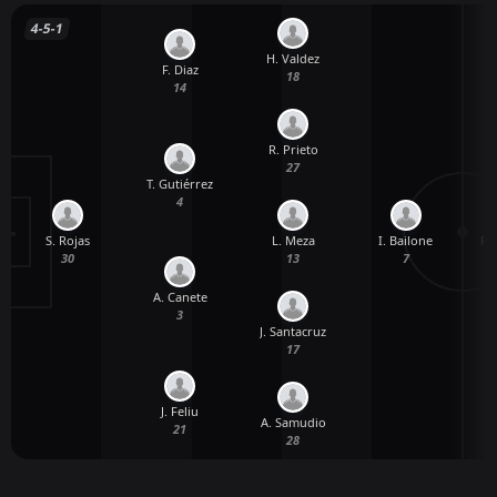
4-5-1
H. Valdez
F. Diaz
18
14
R. Prieto
27
T. Gutiérrez
4
S. Rojas
L. Meza
I. Bailone
P. 
30
13
7
A. Canete
3
J. Santacruz
17
J. Feliu
A. Samudio
21
28