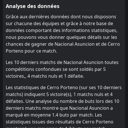
Analyse des données
Club Sp. San Lorenzo
Club Sp. San Lorenzo
12
12
11
11
2
1
4
2
5
8
10
5
Grâce aux dernières données dont nous disposons
sur chacune des équipes et grâce à notre base de
données comportant des informations statistiques,
nous pouvons vous donner quelques détails sur les
chances de gagner de Nacional Asuncion et de Cerro
Porteno pour ce match.
Les 10 derniers matchs de Nacional Asuncion toutes
compétitions confondues se sont soldés par 5
victoires,, 4 matchs nuls et 1 défaite.
Les statistiques de Cerro Porteno (sur ses 10 derniers
matchs) indiquent 5 victoire(s), 1 matchs nuls et 4
défaites. Une analyse du nombre de buts lors des 10
derniers matchs montre que Nacional Asuncion a
marqué en moyenne 1.4 buts par match. Les
statistiques issues des résultats de Cerro Porteno