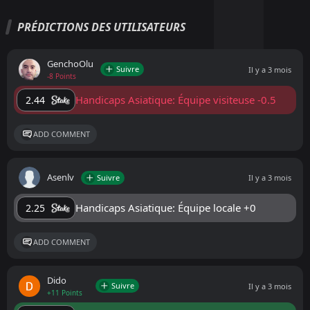
PRÉDICTIONS DES UTILISATEURS
GenchoOlu
Suivre
Il y a 3 mois
-8 Points
Handicaps Asiatique: Équipe visiteuse -0.5
2.44
ADD COMMENT
Asenlv
Suivre
Il y a 3 mois
Handicaps Asiatique: Équipe locale +0
2.25
ADD COMMENT
Dido
Suivre
Il y a 3 mois
+11 Points