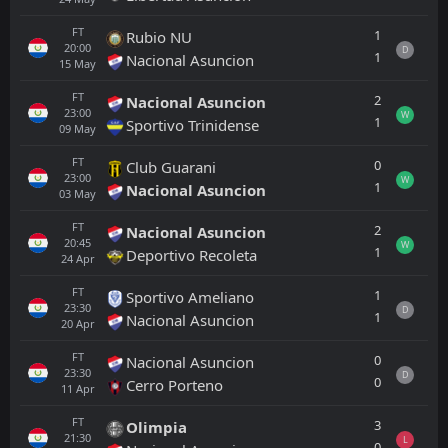
FT
1
Rubio NU
20:00
D
1
Nacional Asuncion
15
May
FT
2
Nacional Asuncion
23:00
W
1
Sportivo Trinidense
09
May
FT
0
Club Guarani
23:00
W
1
Nacional Asuncion
03
May
FT
2
Nacional Asuncion
20:45
W
1
Deportivo Recoleta
24
Apr
FT
1
Sportivo Ameliano
23:30
D
1
Nacional Asuncion
20
Apr
FT
0
Nacional Asuncion
23:30
D
0
Cerro Porteno
11
Apr
FT
3
Olimpia
21:30
L
0