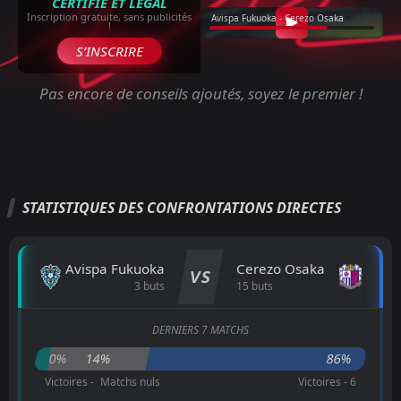
CERTIFIÉ ET LÉGAL
Inscription gratuite, sans publicités
Avispa Fukuoka - Cerezo Osaka
!
S’INSCRIRE
Pas encore de conseils ajoutés, soyez le premier !
STATISTIQUES DES CONFRONTATIONS DIRECTES
Avispa Fukuoka
Cerezo Osaka
VS
3 buts
15 buts
DERNIERS 7 MATCHS
0%
14%
86%
Victoires -
Matchs nuls
Victoires - 6