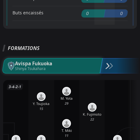
Buts encaissés
0
0
FORMATIONS
Avispa Fukuoka
Shinya Tsukahara
3-4-2-1
M. Yota
29
Y. Tsujioka
15
K. Fujimoto
22
T. Miki
11