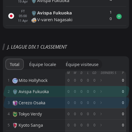
Avispa Fukuoka
19
Apr
FT
1
Avispa Fukuoka
05:00
W
0
V-varen Nagasaki
11
Apr
Tout
Équipe locale
Équipe visiteuse
J. LEAGUE DIV.1 CLASSEMENT
Avispa Fukuoka
10:00
15
Aug
Cerezo Osaka
Total
Équipe locale
Équipe visiteuse
Cerezo Osaka
M
W
D
L
GD
DERNIERS 5
P
10:00
08
Aug
Fagiano Okayama
Mito Hollyhock
1
0
0
0
0
0
0
Avispa Fukuoka
2
FT
0
0
0
0
0
0
1
Cerezo Osaka
10:00
W
0
Borussia Dortmund
29
Jul
Cerezo Osaka
3
0
0
0
0
0
0
FT
1
Cerezo Osaka
Tokyo Verdy
4
0
0
0
0
0
0
07:00
W
0
Tochigi City
15
Jul
Kyoto Sanga
5
0
0
0
0
0
0
FT
1
FC Tokyo