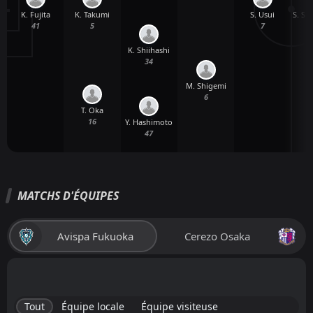
K. Fujita
S. Usui
S. S
K. Takumi
41
7
5
K. Shiihashi
34
M. Shigemi
6
T. Oka
16
Y. Hashimoto
47
MATCHS D'ÉQUIPES
Avispa Fukuoka
Cerezo Osaka
Tout
Équipe locale
Équipe visiteuse