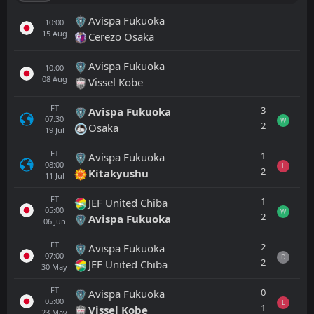
Avispa Fukuoka
10:00
15
Aug
Cerezo Osaka
Avispa Fukuoka
10:00
08
Aug
Vissel Kobe
FT
3
Avispa Fukuoka
07:30
W
2
Osaka
19
Jul
FT
1
Avispa Fukuoka
08:00
L
2
Kitakyushu
11
Jul
FT
1
JEF United Chiba
05:00
W
2
Avispa Fukuoka
06
Jun
FT
2
Avispa Fukuoka
07:00
D
2
JEF United Chiba
30
May
FT
0
Avispa Fukuoka
05:00
L
1
Vissel Kobe
23
May