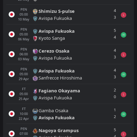
PEN
4
Shimizu S-pulse
05:00
L
3
Avispa Fukuoka
10
May
PEN
5
Avispa Fukuoka
05:00
W
4
Kyoto Sanga
06
May
PEN
4
Cerezo Osaka
06:00
L
3
Avispa Fukuoka
03
May
PEN
4
Avispa Fukuoka
05:00
W
3
Sanfrecce Hiroshima
29
Apr
FT
2
Fagiano Okayama
05:00
L
0
Avispa Fukuoka
25
Apr
FT
1
Gamba Osaka
10:00
W
2
Avispa Fukuoka
22
Apr
PEN
5
Nagoya Grampus
07:00
L
4