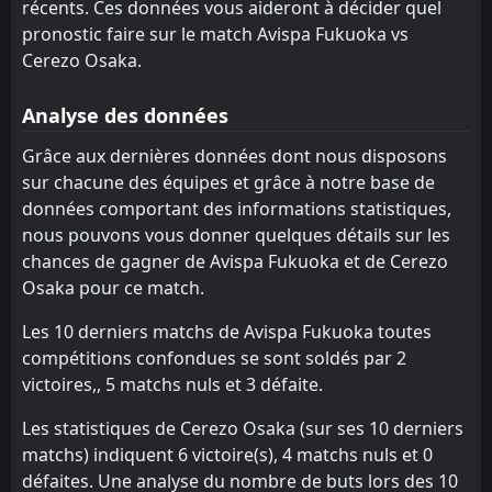
récents. Ces données vous aideront à décider quel
Urawa
Urawa
13
13
0
0
0
0
0
0
0
0
0
0
pronostic faire sur le match Avispa Fukuoka vs
Cerezo Osaka.
JEF United Chiba
JEF United Chiba
11
11
0
0
0
0
0
0
0
0
0
0
Avispa Fukuoka
Avispa Fukuoka
2
2
0
0
0
0
0
0
0
0
0
0
Analyse des données
Kashiwa Reysol
Kashiwa Reysol
10
10
0
0
0
0
0
0
0
0
0
0
Grâce aux dernières données dont nous disposons
sur chacune des équipes et grâce à notre base de
Kawasaki Frontale
Kawasaki Frontale
9
9
0
0
0
0
0
0
0
0
0
0
données comportant des informations statistiques,
Yokohama F. Marinos
Yokohama F. Marinos
8
8
0
0
0
0
0
0
0
0
0
0
nous pouvons vous donner quelques détails sur les
chances de gagner de Avispa Fukuoka et de Cerezo
Shimizu S-pulse
Shimizu S-pulse
7
7
0
0
0
0
0
0
0
0
0
0
Osaka pour ce match.
Nagoya Grampus
Nagoya Grampus
6
6
0
0
0
0
0
0
0
0
0
0
Les 10 derniers matchs de Avispa Fukuoka toutes
Kyoto Sanga
Kyoto Sanga
5
5
0
0
0
0
0
0
0
0
0
0
compétitions confondues se sont soldés par 2
victoires,, 5 matchs nuls et 3 défaite.
Tokyo Verdy
Tokyo Verdy
4
4
0
0
0
0
0
0
0
0
0
0
Les statistiques de Cerezo Osaka (sur ses 10 derniers
Cerezo Osaka
Cerezo Osaka
3
3
0
0
0
0
0
0
0
0
0
0
matchs) indiquent 6 victoire(s), 4 matchs nuls et 0
défaites. Une analyse du nombre de buts lors des 10
V-varen Nagasaki
V-varen Nagasaki
20
20
0
0
0
0
0
0
0
0
0
0