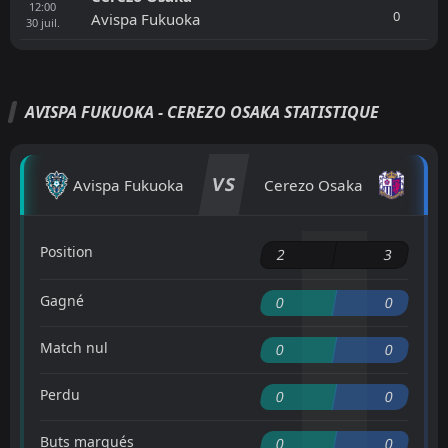
12:00
0
Avispa Fukuoka
30
juil.
AVISPA FUKUOKA - CEREZO OSAKA STATISTIQUE
VS
Avispa Fukuoka
Cerezo Osaka
Position
2
3
Gagné
0
0
Match nul
0
0
Perdu
0
0
Buts marqués
0
0