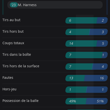
'23 ︎
M. Harness
Tirs au but
6
2
Tirs hors but
4
3
Coups totaux
14
5
Tirs dans la boîte
7
1
Tirs hors de la surface
7
4
Fautes
13
16
Hors-jeu
1
1
Possession de la balle
49%
51%