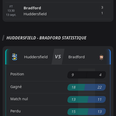
FT
3
Bradford
13:30
1
Huddersfield
13
sept.
HUDDERSFIELD - BRADFORD STATISTIQUE
VS
Huddersfield
Bradford
Position
9
4
Gagné
18
22
Match nul
13
11
Perdu
15
13