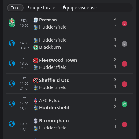
Tout
Équipe locale
Équipe visiteuse
4
Preston
PEN
L
16:00
3
Huddersfield
FT
1
Huddersfield
14:00
D
1
Blackburn
01
Aug
FT
2
Fleetwood Town
18:30
L
1
Huddersfield
21
Jul
FT
3
Sheffield Utd
11:00
L
1
Huddersfield
21
Jul
FT
1
AFC Fylde
14:00
W
2
Huddersfield
18
Jul
FT
3
Birmingham
10:00
L
1
Huddersfield
10
Jul
FT