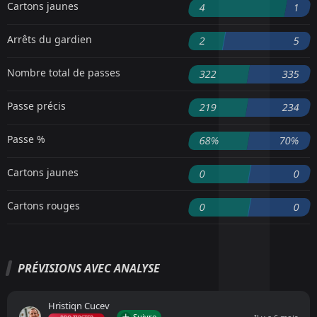
Cartons jaunes
4
1
Arrêts du gardien
2
5
Nombre total de passes
322
335
Passe précis
219
234
Passe %
68%
70%
Cartons jaunes
0
0
Cartons rouges
0
0
PRÉVISIONS AVEC ANALYSE
Hristiqn Cucev
Suivre