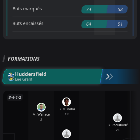
Buts marqués
74
58
Buts encaissés
64
51
FORMATIONS
Huddersfield
Lee Grant
3-4-1-2
B. Mumba
19
M. Wallace
3
B. Radulović
25