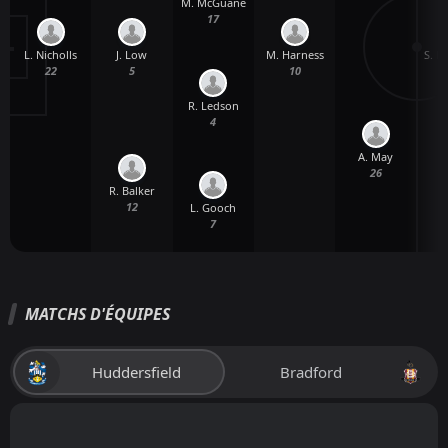
M. McGuane
17
L. Nicholls
M. Harness
S. 
J. Low
22
10
5
R. Ledson
4
A. May
26
R. Balker
12
L. Gooch
7
MATCHS D'ÉQUIPES
Huddersfield
Bradford