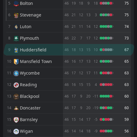
Bolton
5
46
19
18
9
18
75
FT
1
FC Halifax Town
11:30
W
Stevenage
6
46
21
12
13
3
75
6
Bradford
11
Jul
Luton
7
46
21
11
14
12
74
FT
1
United of Manchester
14:00
W
2
Bradford
04
Plymouth
Jul
8
46
22
7
17
12
73
FT
0
Bradford
Huddersfield
9
46
18
13
15
10
67
19:00
L
1
Bolton
14
May
Mansfield Town
10
46
16
17
13
12
65
FT
1
Bolton
19:00
Wycombe
11
46
17
12
17
11
63
L
0
Bradford
09
May
Reading
12
46
16
15
15
4
63
FT
1
Exeter City
14:00
W
2
Bradford
Blackpool
13
46
17
9
20
-11
60
02
May
Doncaster
FT
14
46
17
9
20
-19
60
1
Bradford
14:00
D
1
Bolton
25
Apr
Barnsley
15
46
15
14
17
-5
59
FT
1
Bradford
Wigan
16
46
14
14
18
-9
56
18:45
D
1
Plymouth
21
Apr