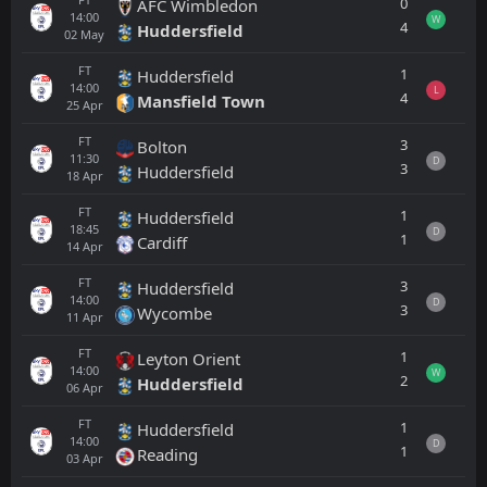
0
AFC Wimbledon
14:00
W
4
Huddersfield
02
May
FT
1
Huddersfield
14:00
L
4
Mansfield Town
25
Apr
FT
3
Bolton
11:30
D
3
Huddersfield
18
Apr
FT
1
Huddersfield
18:45
D
1
Cardiff
14
Apr
FT
3
Huddersfield
14:00
D
3
Wycombe
11
Apr
FT
1
Leyton Orient
14:00
W
2
Huddersfield
06
Apr
FT
1
Huddersfield
14:00
D
1
Reading
03
Apr