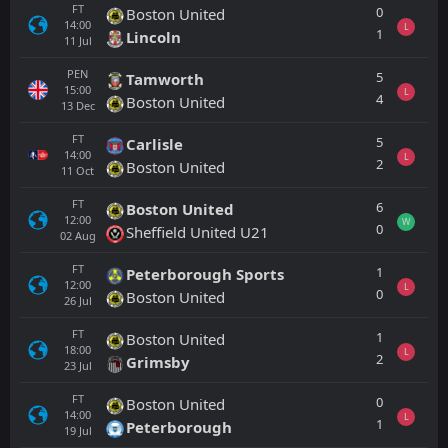
FT
0
Boston United
14:00
L
1
Lincoln
11
Jul
PEN
5
Tamworth
15:00
L
4
Boston United
13
Dec
FT
5
Carlisle
14:00
L
2
Boston United
11
Oct
FT
6
Boston United
12:00
W
0
Sheffield United U21
02
Aug
FT
1
Peterborough Sports
12:00
L
0
Boston United
26
Jul
FT
1
Boston United
18:00
L
2
Grimsby
23
Jul
FT
0
Boston United
14:00
L
1
Peterborough
19
Jul