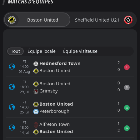
MATCHS D'ÉQUIPES
Boston United
Sheffield United U21
Tout
Équipe locale
Équipe visiteuse
FT
2
Hednesford Town
14:00
L
0
Boston United
01
Aug
FT
0
Boston United
18:00
D
0
Grimsby
29
Jul
FT
1
Boston United
14:00
W
0
Peterborough
25
Jul
FT
1
Alfreton Town
18:00
W
2
Boston United
14
Jul