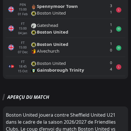
PEN
3
Spennymoor Town
15:00
L
1
Boston United
01
Feb
FT
1
Gateshead
15:00
W
3
Boston United
04
Jan
FT
1
Boston United
15:00
W
0
Alvechurch
07
Dec
FT
0
Boston United
18:45
L
4
Gainsborough Trinity
15
Oct
Tout
Équipe locale
Équipe visiteuse
APERÇU DU MATCH
FT
6
Boston United
12:00
L
0
Sheffield United U21
02
Aug
Boston United jouera contre Sheffield United U21
dans le cadre de la saison 2026/2027 de Friendlies
Clubs. Le coup d’envoi du match Boston United vs