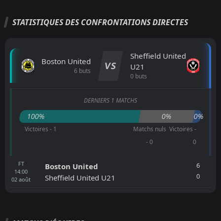
STATISTIQUES DES CONFRONTATIONS DIRECTES
Sheffield United
Boston United
VS
U21
6 buts
0 buts
DERNIERS 1 MATCHS
100%
0%
0%
Victoires - 1
Matchs nuls
Victoires -
- 0
0
FT
6
Boston United
14:00
0
Sheffield United U21
02
août