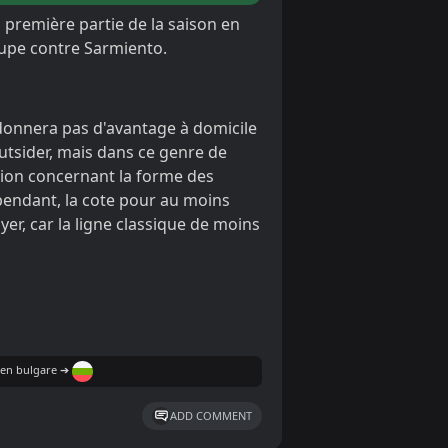
 première partie de la saison en
oupe contre Sarmiento.
donnera pas d'avantage à domicile
utsider, mais dans ce genre de
tion concernant la forme des
pendant, la cote pour au moins
yer, car la ligne classique de moins
le en bulgare ➔
ADD COMMENT