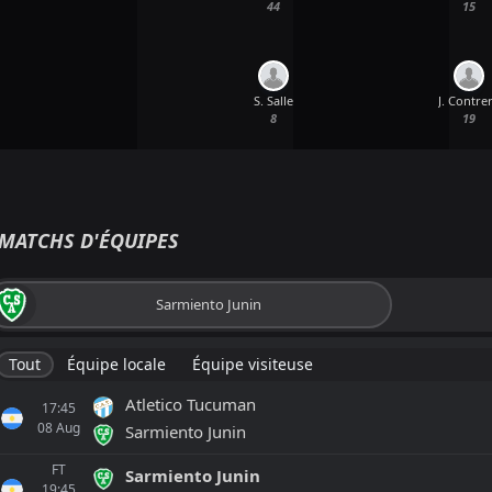
44
15
S. Salle
J. Contre
8
19
MATCHS D'ÉQUIPES
Sarmiento Junin
Tout
Équipe locale
Équipe visiteuse
Atletico Tucuman
17:45
08
Aug
Sarmiento Junin
FT
Sarmiento Junin
19:45