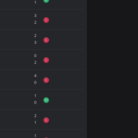
1
3
L
2
2
L
3
0
L
2
4
L
0
1
W
0
2
L
1
1