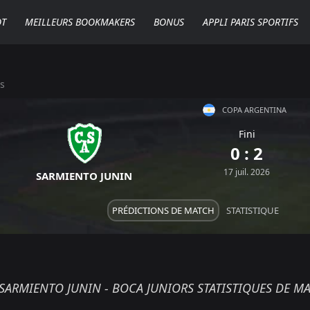
OT
MEILLEURS BOOKMAKERS
BONUS
APPLI PARIS SPORTIFS
rs
COPA ARGENTINA
Fini
0 : 2
17 juil. 2026
SARMIENTO JUNIN
PRÉDICTIONS DE MATCH
STATISTIQUE
SARMIENTO JUNIN - BOCA JUNIORS STATISTIQUES DE M