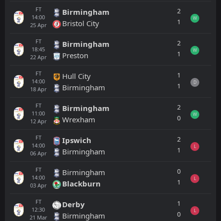
FT
2
Birmingham
14:00
W
1
Bristol City
25
Apr
FT
2
Birmingham
18:45
W
1
Preston
22
Apr
FT
1
Hull City
14:00
D
1
Birmingham
18
Apr
FT
2
Birmingham
11:00
W
0
Wrexham
12
Apr
FT
2
Ipswich
14:00
L
1
Birmingham
06
Apr
FT
0
Birmingham
14:00
L
1
Blackburn
03
Apr
FT
1
Derby
12:30
L
0
Birmingham
21
Mar