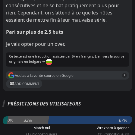
consécutives et ne se bat pratiquement plus pour
rien. Cependant, on s'attend à ce que les hôtes
essaient de mettre fin à leur mauvaise série.
Pari sur plus de 2.5 buts
Je vais opter pour un over.
Ce texte est une traduction assistée par IA en français. Lien vers la source
originale en bulgare ➔
Add as a favorite source on Google
ADD COMMENT
PRÉDICTIONS DES UTILISATEURS
0%
33%
67%
Match nul
Wrexham à gagner
(1) Pronostiqueurs
(2) Pronostiqueurs