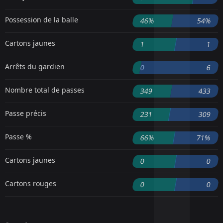
Possession de la balle
46%
54%
Cartons jaunes
1
1
Arrêts du gardien
0
6
Nombre total de passes
349
433
Passe précis
231
309
Passe %
66%
71%
Cartons jaunes
0
0
Cartons rouges
0
0