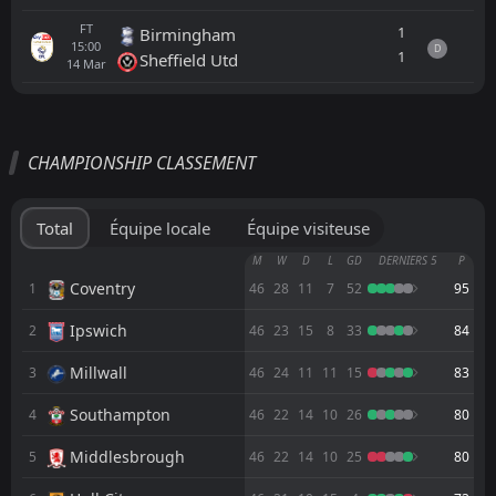
FT
1
Birmingham
15:00
D
1
Sheffield Utd
14
Mar
Tout
Équipe locale
Équipe visiteuse
CHAMPIONSHIP CLASSEMENT
FT
1
Middlesbrough
19:00
L
0
Wrexham
07
Aug
Total
Équipe locale
Équipe visiteuse
FT
0
Manchester United
M
W
D
L
GD
DERNIERS 5
P
15:00
W
1
Wrexham
Coventry
1
46
28
11
7
52
95
18
Jul
Ipswich
2
FT
46
23
15
8
33
84
0
Wisla Krakow
13:00
D
0
Wrexham
11
Jul
Millwall
3
46
24
11
11
15
83
FT
2
Wrexham
Southampton
4
46
22
14
10
26
80
11:30
D
2
Middlesbrough
02
May
Middlesbrough
5
46
22
14
10
25
80
FT
3
Coventry
11:00
L