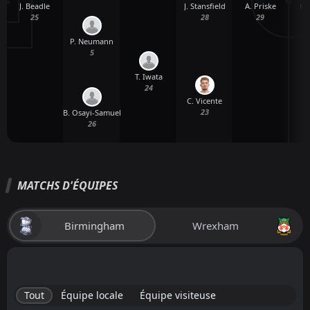
J. Beadle
A. Priske
K.
J. Stansfield
25
29
28
P. Neumann
5
T. Iwata
24
C. Vicente
23
B. Osayi-Samuel
26
MATCHS D'ÉQUIPES
Birmingham
Wrexham
Tout
Équipe locale
Équipe visiteuse