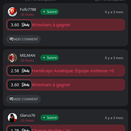
Fofo7788
Suivre
Il y a 3 mois
-30 Points
Wrexham à gagner
3.60
ADD COMMENT
MILMAN
Suivre
Il y a 3 mois
-50 Points
Handicaps Asiatique: Équipe visiteuse +0
2.58
Wrexham à gagner
3.60
ADD COMMENT
Glarus76
Suivre
Il y a 3 mois
-25 Points
Chance double : 2x
1.78