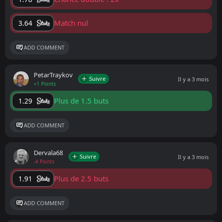
Match nul
3.64
ADD COMMENT
PetarTraykov
Suivre
Il y a 3 mois
+1 Points
Plus de 1.5 buts
1.29
ADD COMMENT
Dervala68
Suivre
Il y a 3 mois
-4 Points
Plus de 2.5 buts
1.91
ADD COMMENT