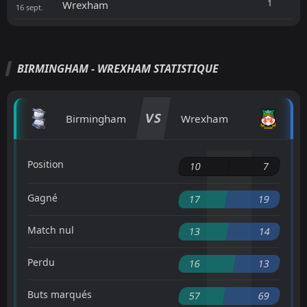
1
Wrexham
16
sept.
BIRMINGHAM - WREXHAM STATISTIQUE
VS
Birmingham
Wrexham
Position
10
7
Gagné
17
19
Match nul
13
14
Perdu
16
13
Buts marqués
57
69