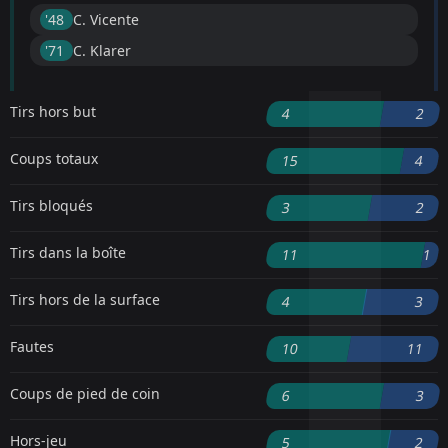
'48 ︎
C. Vicente
'71 ︎
C. Klarer
Tirs hors but
4
2
Coups totaux
15
4
Tirs bloqués
3
2
Tirs dans la boîte
11
1
Tirs hors de la surface
4
3
Fautes
10
11
Coups de pied de coin
6
3
Hors-jeu
5
2