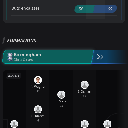
Buts encaissés
56
65
FORMATIONS
Birmingham
Chris Davies
4-2-3-1
K. Wagner
31
I. Osman
17
J. Solís
14
C. Klarer
4