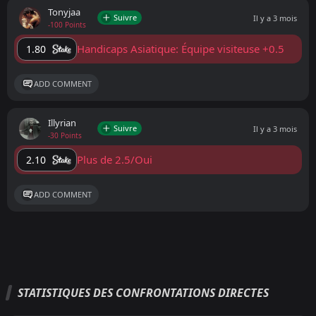
Tonyjaa
Suivre
Il y a 3 mois
-100 Points
Handicaps Asiatique: Équipe visiteuse +0.5
1.80
ADD COMMENT
Illyrian
Suivre
Il y a 3 mois
-30 Points
Plus de 2.5/Oui
2.10
ADD COMMENT
STATISTIQUES DES CONFRONTATIONS DIRECTES