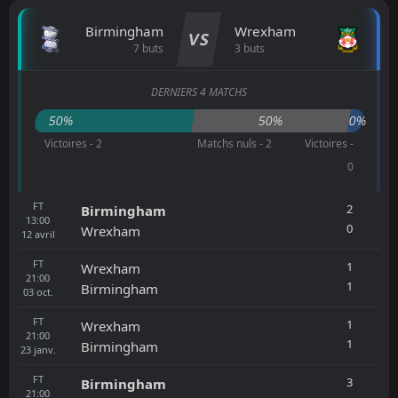
Birmingham
Wrexham
VS
7 buts
3 buts
DERNIERS 4 MATCHS
50%
50%
0%
Victoires - 2
Matchs nuls - 2
Victoires -
0
FT
2
Birmingham
13:00
0
Wrexham
12
avril
FT
1
Wrexham
21:00
1
Birmingham
03
oct.
FT
1
Wrexham
21:00
1
Birmingham
23
janv.
FT
3
Birmingham
21:00