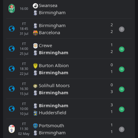
Swansea
16:00
Birmingham
FT
2
Birmingham
18:45
D
2
Barcelona
31
Jul
FT
1
Crewe
14:00
W
2
Birmingham
25
Jul
FT
0
Burton Albion
18:30
W
1
Birmingham
22
Jul
FT
0
Solihull Moors
16:30
W
3
Birmingham
15
Jul
FT
3
Birmingham
10:00
W
1
Huddersfield
10
Jul
FT
1
Portsmouth
11:30
D
1
Birmingham
02
May