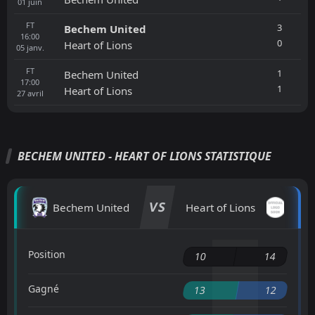
01
juin
FT
3
Bechem United
16:00
0
Heart of Lions
05
janv.
FT
1
Bechem United
17:00
1
Heart of Lions
27
avril
BECHEM UNITED - HEART OF LIONS STATISTIQUE
VS
Bechem United
Heart of Lions
Position
10
14
Gagné
13
12