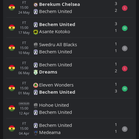
FT
3
Berekum Chelsea
15:00
L
2
Bechem United
24
May
FT
3
Bechem United
15:00
W
1
Asante Kotoko
17
May
FT
1
Swedru All Blacks
15:00
D
1
Bechem United
10
May
FT
1
Bechem United
15:00
L
2
Dreams
06
May
FT
1
Eleven Wonders
15:00
W
3
Bechem United
01
May
Hohoe United
CANCELLED
15:00
Bechem United
12
Apr
FT
1
Bechem United
15:00
D
1
Medeama
04
Apr