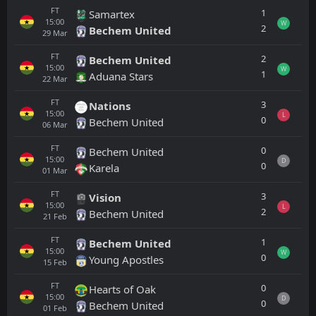
FT
1
Samartex
15:00
W
2
Bechem United
29
Mar
FT
2
Bechem United
15:00
W
1
Aduana Stars
22
Mar
FT
3
Nations
15:00
L
0
Bechem United
06
Mar
FT
0
Bechem United
15:00
D
0
Karela
01
Mar
FT
3
Vision
15:00
L
2
Bechem United
21
Feb
FT
1
Bechem United
15:00
W
0
Young Apostles
15
Feb
FT
0
Hearts of Oak
15:00
D
0
Bechem United
01
Feb