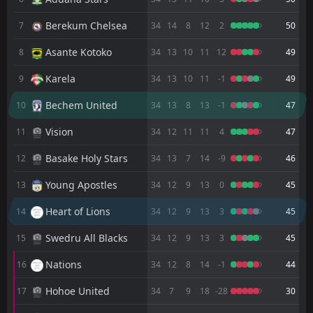
0
Heart of Lions
03
May
Berekum Chelsea
7
34
14
8
12
2
50
FT
2
Karela
15:00
D
2
Heart of Lions
12
Asante Kotoko
Apr
8
34
13
10
11
12
49
FT
2
Heart of Lions
Karela
9
34
13
10
11
-1
49
15:00
W
0
Vision
05
Apr
Bechem United
10
34
13
8
13
-1
47
FT
3
Young Apostles
15:00
Vision
11
34
12
11
11
4
47
L
0
Heart of Lions
29
Mar
Basake Holy Stars
12
34
13
7
14
-9
46
FT
0
Heart of Lions
15:00
D
0
Hearts of Oak
Young Apostles
13
34
12
9
13
0
45
20
Mar
Heart of Lions
FT
14
34
12
9
13
3
45
1
Heart of Lions
15:00
W
0
Swedru All Blacks
08
Mar
Swedru All Blacks
15
34
12
9
13
3
45
FT
1
Basake Holy Stars
Nations
16
34
12
8
14
-1
44
15:00
L
0
Heart of Lions
01
Mar
Hohoe United
17
34
7
9
18
-28
30
FT
1
Heart of Lions
15:00