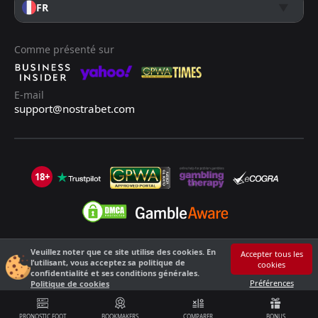
FR
Comme présenté sur
E-mail
support@nostrabet.com
18+
Veuillez noter que ce site utilise des cookies. En
©2013 - 2026 Nostrabet.com - Tous les droits sont réservés. Ce site n'est
Accepter tous les
l’utilisant, vous acceptez sa politique de
cookies
pas adapté aux moins de 18 ans !
confidentialité et ses conditions générales.
18+ S'il vous plaît, jouez de manière responsable !
Préférences
Politique de cookies
PRONOSTIC FOOT
BOOKMAKERS
COMPARER
BONUS