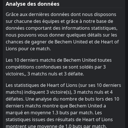
Aduana Stars
Berekum Chelsea
6
7
17
17
9
2
7
5
10
1
34
11
Analyse des données
Vision
Nations
11
16
17
17
9
3
6
2
12
2
33
11
Grâce aux dernières données dont nous disposons
sur chacune des équipes et grâce à notre base de
Nations
Karela
16
9
17
17
9
1
6
7
2
9
33
10
données comportant des informations statistiques,
Asante Kotoko
Heart of Lions
14
8
17
17
9
1
5
7
3
9
32
10
nous pouvons vous donner quelques détails sur les
chances de gagner de Bechem United et de Heart of
Swedru All Blacks
Hohoe United
15
17
17
17
8
2
7
4
11
2
31
10
Lions pour ce match.
Hearts of Oak
Basake Holy Stars
12
3
17
17
6
1
10
5
11
1
28
8
Les 10 derniers matchs de Bechem United toutes
Hohoe United
Young Apostles
13
17
17
17
5
1
5
5
11
7
20
8
compétitions confondues se sont soldés par 3
victoires,, 3 matchs nuls et 3 défaite.
Eleven Wonders
Eleven Wonders
18
18
17
17
3
0
2
2
12
15
11
2
Les statistiques de Heart of Lions (sur ses 10 derniers
matchs) indiquent 3 victoire(s), 3 matchs nuls et 4
défaites. Une analyse du nombre de buts lors des 10
derniers matchs montre que Bechem United a
marqué en moyenne 1.3 buts par match. Les
statistiques issues des résultats de Heart of Lions
montrent une moyenne de 1.0 buts par match.