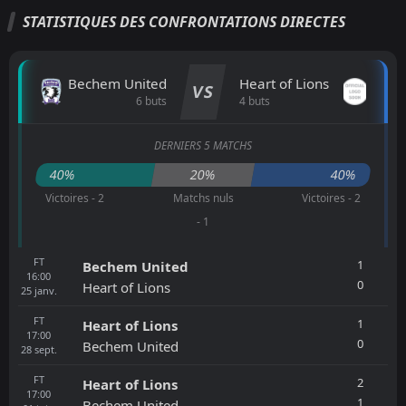
STATISTIQUES DES CONFRONTATIONS DIRECTES
Bechem United
Heart of Lions
VS
6 buts
4 buts
DERNIERS 5 MATCHS
40%
20%
40%
Victoires - 2
Matchs nuls
Victoires - 2
- 1
FT
1
Bechem United
16:00
0
Heart of Lions
25
janv.
FT
1
Heart of Lions
17:00
0
Bechem United
28
sept.
FT
2
Heart of Lions
17:00
1
Bechem United