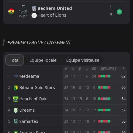
FT
1
Bechem United
15:00
W
0
Heart of Lions
25
Jan
Tout
Équipe locale
Équipe visiteuse
PREMIER LEAGUE CLASSEMENT
Heart of Lions
CANCELLED
15:00
Hohoe United
23
May
Total
Équipe locale
Équipe visiteuse
FT
5
Medeama
M
W
D
L
GD
DERNIERS 5
P
16:30
L
2
Heart of Lions
Medeama
1
34
17
11
6
24
62
17
May
Bibiani Gold Stars
2
FT
34
19
3
12
6
60
3
Heart of Lions
15:00
W
0
Samartex
10
May
Hearts of Oak
3
34
13
15
6
10
54
FT
0
Heart of Lions
Dreams
4
34
15
7
12
17
52
15:00
L
1
Nations
06
May
Samartex
5
34
13
11
10
1
50
FT
0
Aduana Stars
15:00
D
Aduana Stars
6
34
13
11
10
5
50