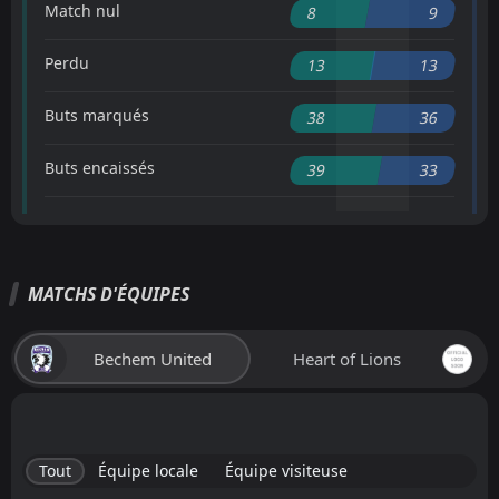
Match nul
8
9
Perdu
13
13
Buts marqués
38
36
Buts encaissés
39
33
MATCHS D'ÉQUIPES
Bechem United
Heart of Lions
Tout
Équipe locale
Équipe visiteuse