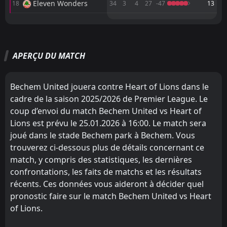
L
Eleven Wonders
18
34
3
4
27
-47
13
2
Bibiani Gold Stars
22
Feb
M
M
W
W
D
D
L
L
P
P
FT
2
Berekum Chelsea
15:00
L
Bibiani Gold Stars
Hearts of Oak
2
3
17
17
15
7
2
5
0
5
47
26
1
Heart of Lions
15
Feb
APERÇU DU MATCH
Medeama
Medeama
1
1
17
17
12
5
4
7
1
5
40
22
FT
3
Heart of Lions
15:30
W
1
Asante Kotoko
31
Berekum Chelsea
Asante Kotoko
Jan
7
8
17
17
12
4
3
5
2
8
39
17
Bechem United jouera contre Heart of Lions dans le
FT
1
Bechem United
Karela
Aduana Stars
9
6
17
17
12
4
3
4
2
9
39
16
cadre de la saison 2025/2026 de Premier League. Le
15:00
L
0
Heart of Lions
25
Jan
coup d’envoi du match Bechem United vs Heart of
Dreams
Dreams
4
4
17
17
12
3
2
5
3
9
38
14
Lions est prévu le 25.01.2026 à 16:00. Le match sera
Samartex
Swedru All Blacks
15
5
17
17
11
4
5
2
11
1
38
14
joué dans le stade Bechem park à Bechem. Vous
trouverez ci-dessous plus de détails concernant ce
Basake Holy Stars
Vision
12
11
17
17
12
3
2
5
3
9
38
14
match, y compris des statistiques, les dernières
Young Apostles
Bibiani Gold Stars
confrontations, les faits de matchs et les résultats
13
2
17
17
11
4
4
1
12
2
37
13
récents. Ces données vous aideront à décider quel
Heart of Lions
Bechem United
14
10
17
17
11
3
2
3
11
4
35
12
pronostic faire sur le match Bechem United vs Heart
of Lions.
Bechem United
Samartex
10
5
17
17
10
2
5
6
2
9
35
12