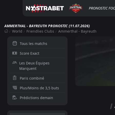
PRONOSTIC FO
AMMERTHAL - BAYREUTH PRONOSTIC (11.07.2026)
World
Friendlies Clubs
Ammerthal - Bayreuth
Tous les matchs
Score Exact
Les Deux Équipes
Marquent
Paris combiné
Plus/Moins de 3,5 buts
Prédictions demain