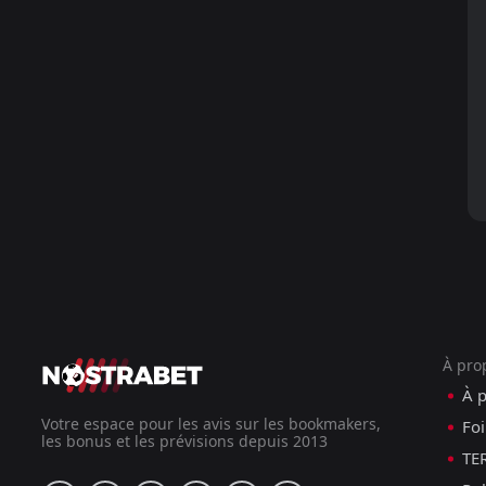
À pro
À 
Votre espace pour les avis sur les bookmakers,
Foi
les bonus et les prévisions depuis 2013
TE