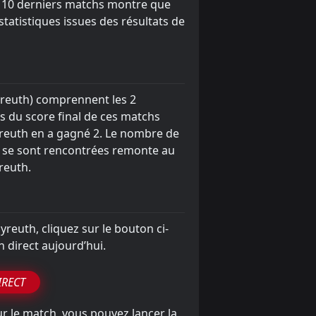
s 10 derniers matchs montre que
atistiques issues des résultats de
1
L
3
yreuth) comprennent les 2
2
s du score final de ces matchs
L
4
reuth en a gagné 2. Le nombre de
es se sont rencontrées remonte au
3
yreuth.
L
0
0
W
6
reuth, cliquez sur le bouton ci-
 direct aujourd’hui.
1
W
0
IRECT
0
W
4
our le match, vous pouvez lancer la