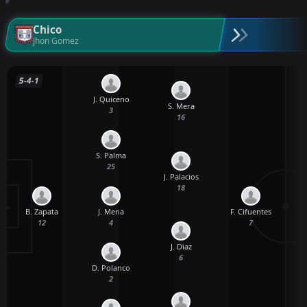
Chico
Jhon Gomez
5-4-1
J. Quiceno
S. Mera
3
16
S. Palma
25
J. Palacios
18
B. Zapata
J. Mena
F. Cifuentes
12
4
7
J. Diaz
6
D. Polanco
2