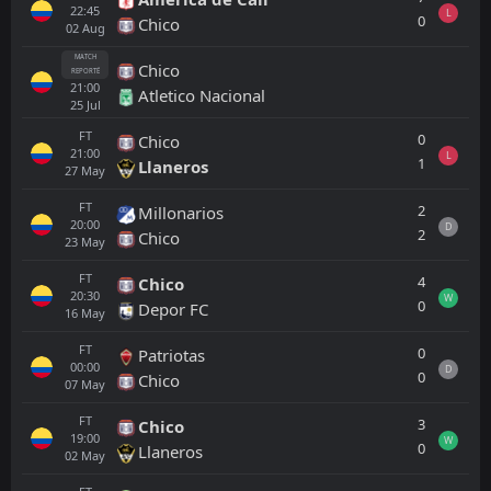
22:45
L
0
Chico
02
Aug
MATCH
Chico
REPORTÉ
21:00
Atletico Nacional
25
Jul
FT
0
Chico
21:00
L
1
Llaneros
27
May
FT
2
Millonarios
20:00
D
2
Chico
23
May
FT
4
Chico
20:30
W
0
Depor FC
16
May
FT
0
Patriotas
00:00
D
0
Chico
07
May
FT
3
Chico
19:00
W
0
Llaneros
02
May