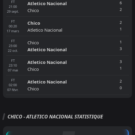
FT
6
Atletico Nacional
21:00
2
Chico
29
sept.
FT
2
Chico
00:20
1
Atletico Nacional
17
mars
FT
1
Chico
23:00
3
Atletico Nacional
22
oct.
FT
3
Atletico Nacional
23:10
1
Chico
07
mai
FT
2
Atletico Nacional
02:00
0
Chico
07
févr.
CHICO - ATLETICO NACIONAL STATISTIQUE