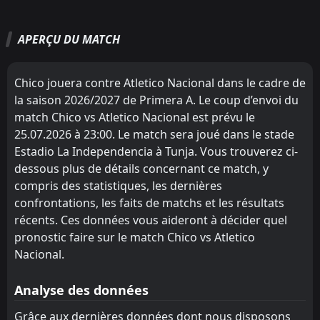
Llaneros
America de Cali
3
1
2
2
2
2
0
0
0
0
6
6
APERÇU DU MATCH
Independiente Medellin
Rionegro Aguilas
2
4
2
1
2
1
0
0
0
0
6
3
America de Cali
Millonarios
1
5
1
1
1
1
0
0
0
0
3
3
Chico jouera contre Atletico Nacional dans le cadre de
Once Caldas
Deportes Tolima
8
6
2
1
1
1
0
0
1
0
3
3
la saison 2026/2027 de Primera A. Le coup d’envoi du
match Chico vs Atletico Nacional est prévu le
Deportivo Cali
Bucaramanga
10
7
1
1
1
1
0
0
0
0
3
3
25.07.2026 à 23:00. Le match sera joué dans le stade
La Equidad
Atletico Nacional
11
9
2
1
1
1
0
0
1
0
3
3
Estadio La Independencia à Tunja. Vous trouverez ci-
dessous plus de détails concernant ce match, y
Deportes Tolima
Independiente Medellin
6
2
2
1
1
1
0
0
1
0
3
3
compris des statistiques, les dernières
Millonarios
Cucuta
confrontations, les faits de matchs et les résultats
16
5
2
2
1
0
0
1
1
1
3
1
récents. Ces données vous aideront à décider quel
Rionegro Aguilas
Llaneros
4
3
1
1
1
0
0
1
0
0
3
1
pronostic faire sur le match Chico vs Atletico
Nacional.
Bucaramanga
Once Caldas
7
8
2
1
0
0
2
1
0
0
2
1
Fortaleza FC
Fortaleza FC
12
12
1
2
0
0
1
1
0
1
1
1
Analyse des données
Santa Fe
Deportivo Pereira
13
15
1
2
0
0
1
1
0
1
1
1
Grâce aux dernières données dont nous disposons