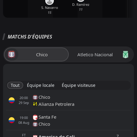
D. Ramírez
S. Navarro
11
15
MATCHS D'ÉQUIPES
Chico
Atletico Nacional
Tout
Équipe locale
Équipe visiteuse
Chico
20:00
29
Sep
Alianza Petrolera
Santa Fe
19:00
08
Aug
Chico
FT
7
America de Cali