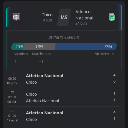
Atletico
Chico
VS
Nacional
8 buts
24 buts
DERNIERS 8 MATCHS
13%
13%
75%
Victoires -
Matchs nuls
Victoires - 6
1
- 1
FT
4
Atletico Nacional
00:20
0
Chico
18
janv.
FT
1
Chico
02:30
1
Atletico Nacional
06
oct.
FT
4
Atletico Nacional
01:20
1
Chico
17
avril