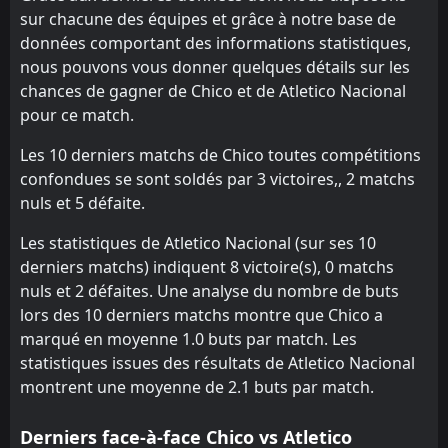
sur chacune des équipes et grâce à notre base de
Alianza Petrolera
Jaguares
14
19
2
2
0
0
1
0
1
2
1
0
données comportant des informations statistiques,
Atletico Nacional
Deportivo Pasto
18
9
0
2
0
0
0
0
0
2
0
0
nous pouvons vous donner quelques détails sur les
chances de gagner de Chico et de Atletico Nacional
Deportivo Pereira
Junior
15
17
0
1
0
0
0
0
0
1
0
0
pour ce match.
Cucuta
La Equidad
16
11
0
0
0
0
0
0
0
0
0
0
Les 10 derniers matchs de Chico toutes compétitions
Junior
Alianza Petrolera
17
14
1
0
0
0
0
0
1
0
0
0
confondues se sont soldés par 3 victoires,, 2 matchs
nuls et 5 défaite.
Deportivo Pasto
Santa Fe
18
13
1
1
0
0
0
0
1
1
0
0
Les statistiques de Atletico Nacional (sur ses 10
Jaguares
Deportivo Cali
19
10
1
1
0
0
0
0
1
1
0
0
derniers matchs) indiquent 8 victoire(s), 0 matchs
nuls et 2 défaites. Une analyse du nombre de buts
Chico
Chico
20
20
0
1
0
0
0
0
0
1
0
0
lors des 10 derniers matchs montre que Chico a
marqué en moyenne 1.0 buts par match. Les
statistiques issues des résultats de Atletico Nacional
montrent une moyenne de 2.1 buts par match.
Derniers face-à-face Chico vs Atletico