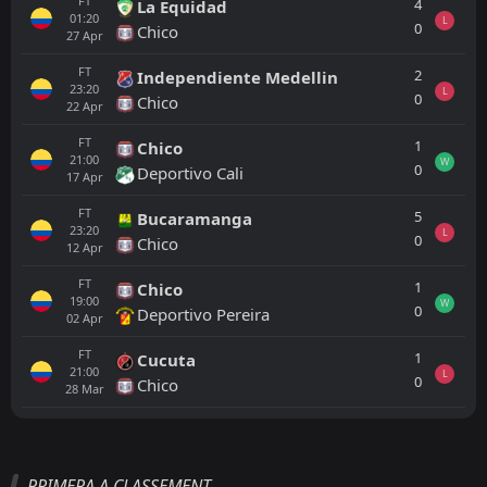
FT
4
La Equidad
01:20
L
0
Chico
27
Apr
FT
2
Independiente Medellin
23:20
L
0
Chico
22
Apr
FT
1
Chico
21:00
W
0
Deportivo Cali
17
Apr
FT
5
Bucaramanga
23:20
L
0
Chico
12
Apr
FT
1
Chico
19:00
W
0
Deportivo Pereira
02
Apr
FT
1
Cucuta
21:00
L
0
Chico
28
Mar
Tout
Équipe locale
Équipe visiteuse
PRIMERA A CLASSEMENT