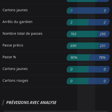
Cartons jaunes
0
3
Arrêts du gardien
2
2
Nombre total de passes
765
295
Passe précis
690
231
Passe %
90%
78%
Cartons jaunes
0
0
Cartons rouges
0
0
PRÉVISIONS AVEC ANALYSE