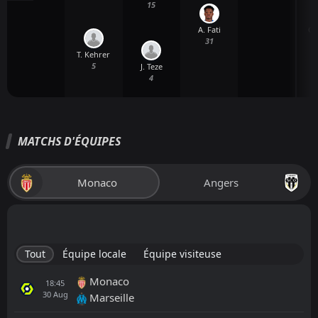
15
A. Fati
G.
31
T. Kehrer
5
J. Teze
4
MATCHS D'ÉQUIPES
Monaco
Angers
Tout
Équipe locale
Équipe visiteuse
Monaco
18:45
30
Aug
Marseille