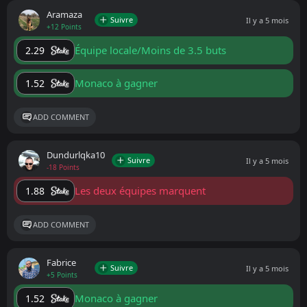
Aramaza
Suivre
Il y a 5 mois
+12 Points
Équipe locale/Moins de 3.5 buts
2.29
Monaco à gagner
1.52
ADD COMMENT
Dundurlqka10
Suivre
Il y a 5 mois
-18 Points
Les deux équipes marquent
1.88
ADD COMMENT
Fabrice
Suivre
Il y a 5 mois
+5 Points
Monaco à gagner
1.52