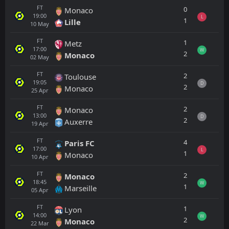
FT
0
Monaco
19:00
L
1
Lille
10
May
FT
1
Metz
17:00
W
2
Monaco
02
May
FT
2
Toulouse
19:05
D
2
Monaco
25
Apr
FT
2
Monaco
13:00
D
2
Auxerre
19
Apr
FT
4
Paris FC
17:00
L
1
Monaco
10
Apr
FT
2
Monaco
18:45
W
1
Marseille
05
Apr
FT
1
Lyon
14:00
W
2
Monaco
22
Mar