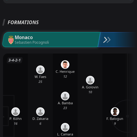
FORMATIONS
Monaco
Sebastien Pocognoli
3-4-2-1
C. Henrique
12
W. Faes
25
A. Golovin
10
A. Bamba
23
P. Köhn
F. Balogun
D. Zakaria
16
9
6
L. Camara