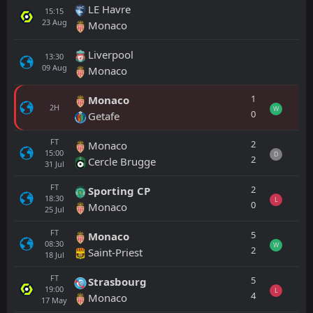
LE Havre
15:15
23
Aug
Monaco
Liverpool
13:30
09
Aug
Monaco
1
Monaco
2H
W
0
Getafe
FT
2
Monaco
15:00
D
2
Cercle Brugge
31
Jul
FT
2
Sporting CP
18:30
L
0
Monaco
25
Jul
FT
5
Monaco
08:30
W
2
Saint-Priest
18
Jul
FT
5
Strasbourg
19:00
L
4
Monaco
17
May