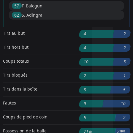
'57 ︎
F. Balogun
'62 ︎
S. Adingra
Tirs au but
4
2
Tirs hors but
4
2
Coups totaux
10
5
Tirs bloqués
2
1
Tirs dans la boîte
8
5
Fautes
9
10
Coups de pied de coin
5
2
Possession de la balle
71%
29%