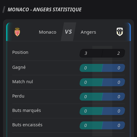
MONACO - ANGERS STATISTIQUE
VS
Monaco
Angers
Position
3
2
Gagné
0
0
Match nul
0
0
Perdu
0
0
Buts marqués
0
0
Buts encaissés
0
0