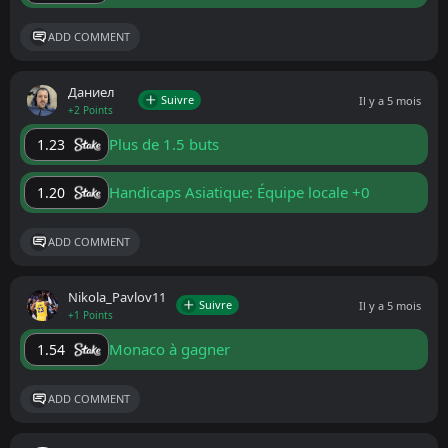
ADD COMMENT
Даниел
Suivre
Il y a 5 mois
+2 Points
Plus de 1.5 buts
1.23
Handicaps Asiatique: Équipe locale +0
1.20
ADD COMMENT
Nikola_Pavlov11
Suivre
Il y a 5 mois
+1 Points
Monaco à gagner
1.54
ADD COMMENT