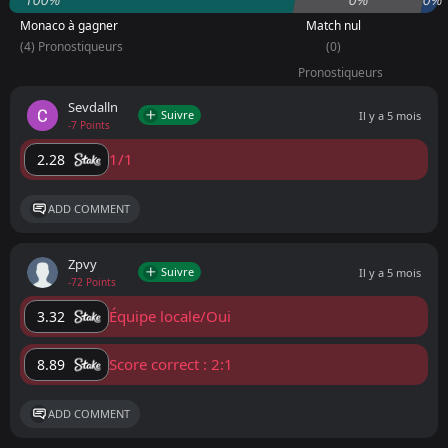
Monaco à gagner
Match nul
(4) Pronostiqueurs
(0)
Pronostiqueurs
Sevdalln
Suivre
Il y a 5 mois
-7 Points
1/1
2.28
ADD COMMENT
Zpvy
Suivre
Il y a 5 mois
-72 Points
Équipe locale/Oui
3.32
Score correct : 2:1
8.89
ADD COMMENT