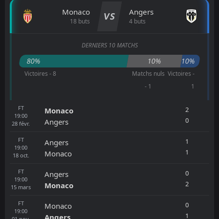
Monaco
Angers
VS
18 buts
4 buts
DERNIERS 10 MATCHS
80%
10%
10%
Victoires - 8
Matchs nuls
Victoires -
- 1
1
FT
2
Monaco
19:00
0
Angers
28
févr.
FT
1
Angers
19:00
1
Monaco
18
oct.
FT
0
Angers
19:00
2
Monaco
15
mars
FT
0
Monaco
19:00
1
Angers
01
nov.