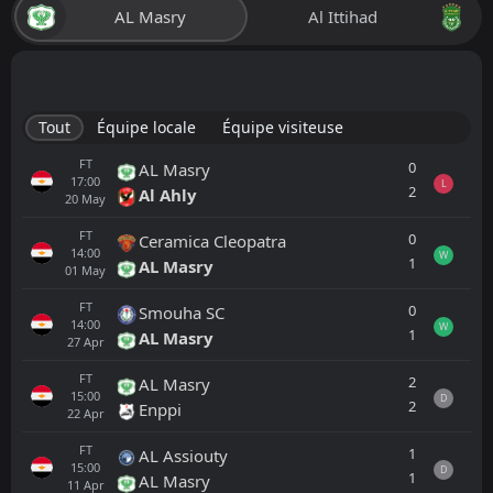
AL Masry
Al Ittihad
Tout
Équipe locale
Équipe visiteuse
FT
0
AL Masry
17:00
L
2
Al Ahly
20
May
FT
0
Ceramica Cleopatra
14:00
W
1
AL Masry
01
May
FT
0
Smouha SC
14:00
W
1
AL Masry
27
Apr
FT
2
AL Masry
15:00
D
2
Enppi
22
Apr
FT
1
AL Assiouty
15:00
D
1
AL Masry
11
Apr