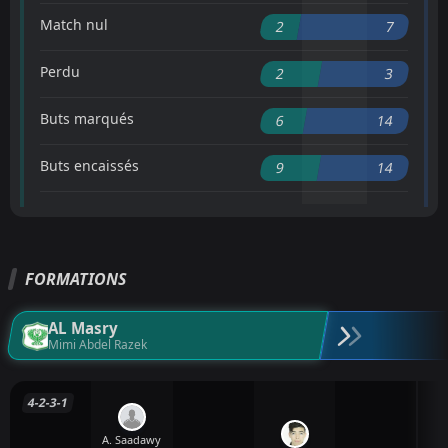
Match nul
2
7
Perdu
2
3
Buts marqués
6
14
Buts encaissés
9
14
FORMATIONS
AL Masry
Mimi Abdel Razek
4-2-3-1
A. Saadawy