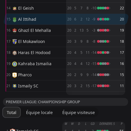
18:00
W
1
Masr
14
El Geish
Apr
14
20
5
7
8
-10
22
FT
1
Kahraba Ismailia
Al Ittihad
15
20
6
2
12
-9
20
15:00
D
1
Al Ittihad
09
Apr
Ghazl El Mehalla
16
20
2
13
5
-3
19
FT
0
El Gouna FC
El Mokawloon
18:00
17
20
3
9
8
-8
18
D
0
Al Ittihad
04
Apr
Haras El Hodood
18
20
4
5
11
-14
17
FT
1
Al Ittihad
18:00
D
1
Pharco
Kahraba Ismailia
19
20
4
4
12
-15
16
22
Mar
Pharco
FT
20
20
2
9
9
-14
15
1
Zamalek SC
19:30
L
0
Al Ittihad
06
Mar
Ismaily SC
21
20
3
2
15
-17
11
FT
2
Al Ittihad
M
M
W
W
D
D
L
L
P
P
19:30
W
0
Ghazl El Mehalla
PREMIER LEAGUE: CHAMPIONSHIP GROUP
02
Mar
Zamalek SC
AL Assiouty
1
2
10
10
7
6
3
3
0
1
24
21
Total
Équipe locale
Équipe visiteuse
Al Ahly
Zamalek SC
3
1
10
10
7
6
2
1
1
3
23
19
M
W
D
L
GD
DERNIERS 5
P
Ceramica Cleopatra
El Gouna FC
10
4
10
10
7
5
2
3
1
2
23
18