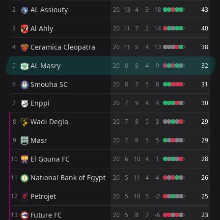
17:00
L
0
Al Ittihad
AL Assiouty
2
18
May
20
13
4
3
18
43
FT
1
Al Ittihad
Al Ahly
3
20
11
7
2
14
40
17:00
W
0
El Geish
13
May
Ceramica Cleopatra
4
20
11
5
4
13
38
FT
0
Future FC
AL Masry
5
17:00
20
8
8
4
9
32
D
0
Al Ittihad
08
May
Smouha SC
6
20
8
7
5
8
31
FT
1
Al Ittihad
17:00
L
2
Petrojet
Enppi
7
20
7
9
4
4
30
04
May
Wadi Degla
8
FT
20
7
8
5
3
29
4
Wadi Degla
17:00
L
1
Al Ittihad
29
Apr
Masr
9
20
7
8
5
5
29
FT
0
El Mokawloon
El Gouna FC
10
20
6
10
4
1
28
15:00
D
0
Al Ittihad
23
Apr
National Bank of Egypt
11
20
5
11
4
4
26
FT
2
Haras El Hodood
15:00
D
Petrojet
12
20
5
10
5
-2
25
2
Al Ittihad
19
Apr
Future FC
13
20
5
8
7
-6
23
FT
2
Al Ittihad