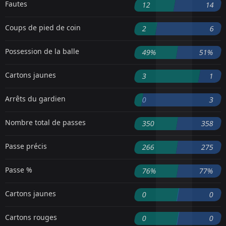
Fautes
12
14
Coups de pied de coin
2
6
Possession de la balle
49%
51%
Cartons jaunes
3
1
Arrêts du gardien
0
3
Nombre total de passes
350
358
Passe précis
266
275
Passe %
76%
77%
Cartons jaunes
0
0
Cartons rouges
0
0