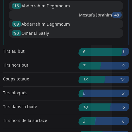
'16 ︎
Abderrahim Deghmoum
Mostafa Ibrahim
'48 ︎
'69 ︎
Abderrahim Deghmoum
'90 ︎
Omar El Saaiy
Tirs au but
6
1
Tirs hors but
7
9
Coups totaux
13
12
Tirs bloqués
0
2
Tirs dans la boîte
10
6
Tirs hors de la surface
3
6