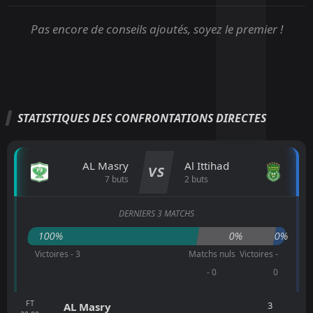
Pas encore de conseils ajoutés, soyez le premier !
STATISTIQUES DES CONFRONTATIONS DIRECTES
AL Masry
Al Ittihad
VS
7 buts
2 buts
DERNIERS 3 MATCHS
100%
0%
0%
Victoires - 3
Matchs nuls
Victoires -
- 0
0
FT
3
AL Masry