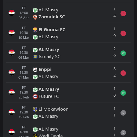
FT
1
AL Masry
18:00
L
4
Zamalek SC
05
Apr
FT
1
El Gouna FC
19:30
L
0
AL Masry
10
Mar
FT
2
AL Masry
19:30
W
0
Ismaily SC
06
Mar
FT
3
Enppi
19:30
L
2
AL Masry
01
Mar
FT
1
AL Masry
19:30
W
0
Future FC
25
Feb
FT
1
El Mokawloon
19:30
D
1
AL Masry
19
Feb
FT
1
AL Masry
18:00
D
1
Wadi Degla
11
Feb