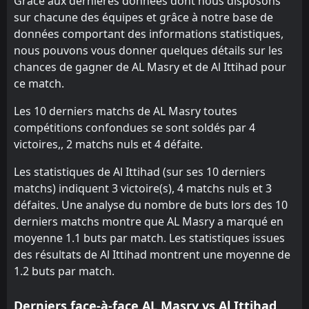
Grâce aux dernières données dont nous disposons
Haras El Hodood
El Mokawloon
13
19
8
5
0
0
5
4
3
1
5
4
sur chacune des équipes et grâce à notre base de
données comportant des informations statistiques,
Pharco
Haras El Hodood
20
19
6
5
1
1
2
1
3
3
5
4
nous pouvons vous donner quelques détails sur les
Ismaily SC
El Geish
16
21
4
7
0
0
2
3
2
4
2
3
chances de gagner de AL Masry et de Al Ittihad pour
ce match.
Les 10 derniers matchs de AL Masry toutes
compétitions confondues se sont soldés par 4
victoires,, 2 matchs nuls et 4 défaite.
Les statistiques de Al Ittihad (sur ses 10 derniers
matchs) indiquent 3 victoire(s), 4 matchs nuls et 3
défaites. Une analyse du nombre de buts lors des 10
derniers matchs montre que AL Masry a marqué en
moyenne 1.1 buts par match. Les statistiques issues
des résultats de Al Ittihad montrent une moyenne de
1.2 buts par match.
Derniers face-à-face AL Masry vs Al Ittihad