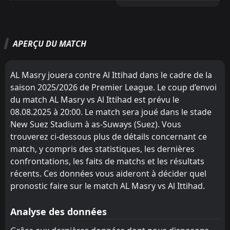
M
M
W
W
D
D
L
L
P
P
El Mokawloon
Petrojet
13
12
8
7
4
3
4
3
0
1
16
12
APERÇU DU MATCH
National Bank of Egypt
Wadi Degla
10
8
8
6
4
2
3
4
1
0
15
10
Wadi Degla
El Gouna FC
11
8
7
8
4
2
2
4
1
2
14
10
AL Masry jouera contre Al Ittihad dans le cadre de la
Ghazl El Mehalla
Kahraba Ismailia
14
18
7
4
3
3
4
1
0
0
13
10
saison 2025/2026 de Premier League. Le coup d’envoi
du match AL Masry vs Al Ittihad est prévu le
Masr
Future FC
15
9
6
7
3
2
3
3
0
2
12
9
08.08.2025 à 20:00. Le match sera joué dans le stade
El Geish
Masr
16
9
6
7
4
2
0
2
2
3
12
8
New Suez Stadium à as-Suways (Suez). Vous
trouverez ci-dessous plus de détails concernant ce
Al Ittihad
National Bank of Egypt
17
10
5
5
3
2
1
1
1
2
10
7
match, y compris des statistiques, les dernières
El Gouna FC
Ismaily SC
confrontations, les faits de matchs et les résultats
11
21
5
9
2
1
2
4
1
4
8
7
récents. Ces données vous aideront à décider quel
Petrojet
Ghazl El Mehalla
12
14
6
6
2
1
2
3
2
2
8
6
pronostic faire sur le match AL Masry vs Al Ittihad.
Kahraba Ismailia
Al Ittihad
17
18
9
8
0
0
6
6
3
2
6
6
Analyse des données
Future FC
Pharco
15
20
6
7
0
1
5
2
1
4
5
5