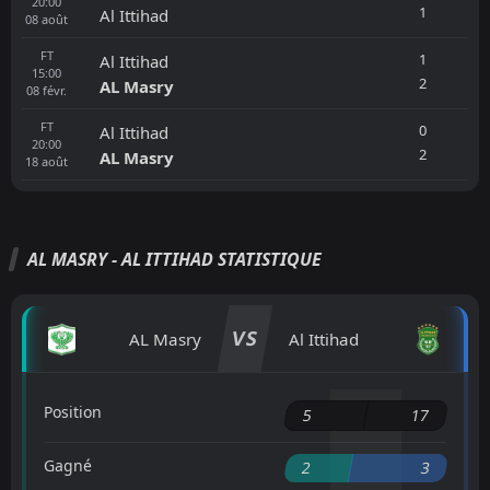
20:00
1
Al Ittihad
08
août
FT
1
Al Ittihad
15:00
2
AL Masry
08
févr.
FT
0
Al Ittihad
20:00
2
AL Masry
18
août
AL MASRY - AL ITTIHAD STATISTIQUE
VS
AL Masry
Al Ittihad
Position
5
17
Gagné
2
3