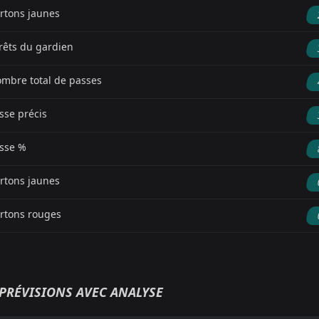
rtons jaunes
rêts du gardien
mbre total de passes
sse précis
sse %
rtons jaunes
rtons rouges
PRÉVISIONS AVEC ANALYSE