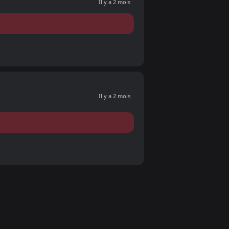
Il y a 2 mois
Il y a 2 mois