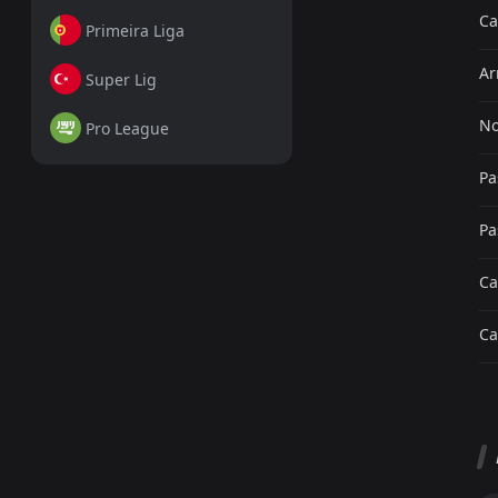
Ca
Primeira Liga
Ar
Super Lig
No
Pro League
Pa
Pa
Ca
Ca