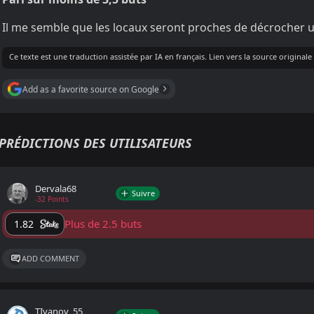
Il me semble que les locaux seront proches de décrocher u
Ce texte est une traduction assistée par IA en français. Lien vers la source origina
Add as a favorite source on Google
PRÉDICTIONS DES UTILISATEURS
Dervala68
Suivre
-32 Points
Plus de 2.5 buts
1.82
ADD COMMENT
ТIvanov_55