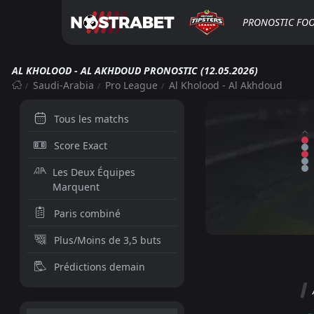
PRONOSTIC FO
AL KHOLOOD - AL AKHDOUD PRONOSTIC (12.05.2026)
Saudi-Arabia
Pro League
Al Kholood - Al Akhdoud
Tous les matchs
Score Exact
Les Deux Équipes
Marquent
Paris combiné
Plus/Moins de 3,5 buts
Prédictions demain