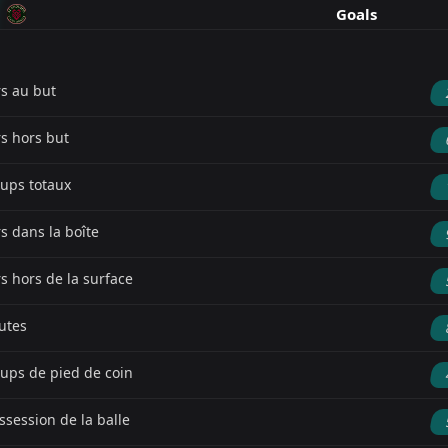
Goals
rs au but
rs hors but
ups totaux
rs dans la boîte
rs hors de la surface
utes
ups de pied de coin
ssession de la balle