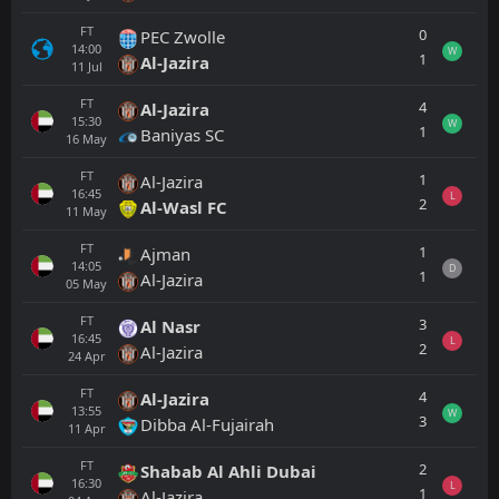
FT
0
PEC Zwolle
14:00
W
1
Al-Jazira
11
Jul
FT
4
Al-Jazira
15:30
W
1
Baniyas SC
16
May
FT
1
Al-Jazira
16:45
L
2
Al-Wasl FC
11
May
FT
1
Ajman
14:05
D
1
Al-Jazira
05
May
FT
3
Al Nasr
16:45
L
2
Al-Jazira
24
Apr
FT
4
Al-Jazira
13:55
W
3
Dibba Al-Fujairah
11
Apr
FT
2
Shabab Al Ahli Dubai
16:30
L
1
Al-Jazira