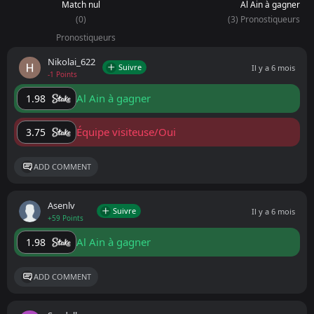
Match nul
Al Ain à gagner
(0)
(3) Pronostiqueurs
Pronostiqueurs
Nikolai_622
Suivre
Il y a 6 mois
-1 Points
Al Ain à gagner
1.98
Équipe visiteuse/Oui
3.75
ADD COMMENT
Asenlv
Suivre
Il y a 6 mois
+59 Points
Al Ain à gagner
1.98
ADD COMMENT