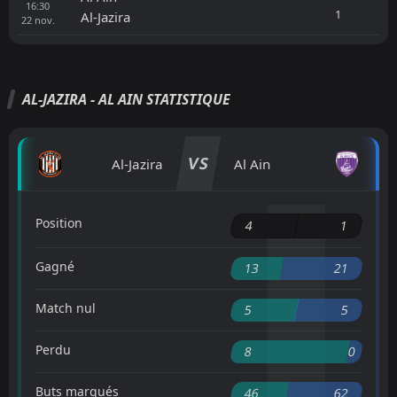
16:30
1
Al-Jazira
22
nov.
AL-JAZIRA - AL AIN STATISTIQUE
VS
Al-Jazira
Al Ain
Position
4
1
Gagné
13
21
Match nul
5
5
Perdu
8
0
Buts marqués
46
62