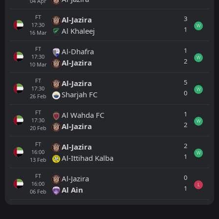
04
Apr
FT
3
Al-Jazira
17:30
W
1
Al Khaleej
16
Mar
FT
1
Al-Dhafra
17:30
W
2
Al-Jazira
10
Mar
FT
5
Al-Jazira
17:30
W
0
Sharjah FC
26
Feb
FT
1
Al Wahda FC
17:30
W
2
Al-Jazira
20
Feb
FT
2
Al-Jazira
16:00
W
1
Al-Ittihad Kalba
13
Feb
FT
0
Al-Jazira
16:00
L
1
Al Ain
06
Feb