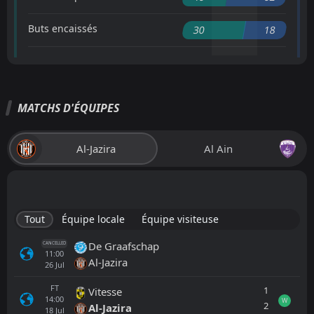
Buts encaissés
30
18
MATCHS D'ÉQUIPES
Al-Jazira
Al Ain
Tout
Équipe locale
Équipe visiteuse
De Graafschap
CANCELLED
11:00
Al-Jazira
26
Jul
FT
1
Vitesse
14:00
W
2
Al-Jazira
18
Jul