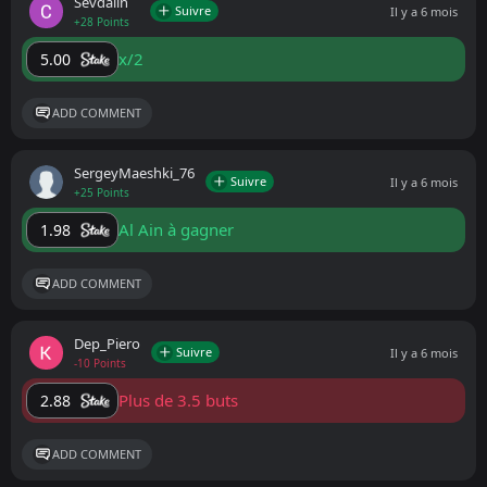
Sevdalln
Suivre
Il y a 6 mois
+28 Points
x/2
5.00
ADD COMMENT
SergeyMaeshki_76
Suivre
Il y a 6 mois
+25 Points
Al Ain à gagner
1.98
ADD COMMENT
Dep_Piero
Suivre
Il y a 6 mois
-10 Points
Plus de 3.5 buts
2.88
ADD COMMENT