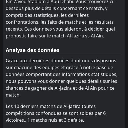
Bin Zayed Stadium à Abu Dhabi. Vous trouverez ci-
FT
1
Al Ain
16:00
D
dessous plus de détails concernant ce match, y
1
Al Nasr
14
Sharjah FC
Al Wahda FC
Feb
8
5
13
13
5
4
0
6
8
3
15
18
compris des statistiques, les dernières
FT
0
Al-Jazira
Al-Dhafra
Baniyas SC
confrontations, les faits de matchs et les résultats
12
10
13
13
5
5
0
1
8
7
15
16
16:00
W
1
Al Ain
récents. Ces données vous aideront à décider quel
06
Feb
Dibba Al-Fujairah
Al Khaleej
14
9
13
13
4
4
2
3
7
6
14
15
pronostic faire sur le match Al-Jazira vs Al Ain.
Ajman
Sharjah FC
7
8
13
13
3
3
4
5
6
5
13
14
Analyse des données
Al Khaleej
Al-Ittihad Kalba
11
9
13
13
2
4
6
2
5
7
12
14
Grâce aux dernières données dont nous disposons
Baniyas SC
Al Bataeh
10
13
13
13
2
2
5
5
6
6
11
11
sur chacune des équipes et grâce à notre base de
données comportant des informations statistiques,
Al-Ittihad Kalba
Al-Dhafra
11
12
13
13
1
1
7
4
5
8
10
7
nous pouvons vous donner quelques détails sur les
Al Bataeh
Dibba Al-Fujairah
13
14
13
13
2
1
4
3
7
9
10
6
chances de gagner de Al-Jazira et de Al Ain pour ce
match.
Les 10 derniers matchs de Al-Jazira toutes
compétitions confondues se sont soldés par 6
victoires,, 1 matchs nuls et 3 défaite.