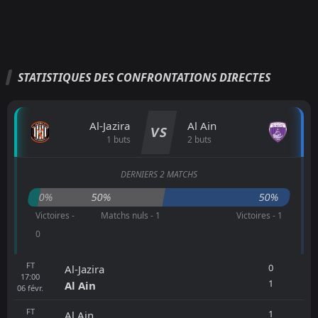
STATISTIQUES DES CONFRONTATIONS DIRECTES
Al-Jazira
Al Ain
VS
1 buts
2 buts
DERNIERS 2 MATCHS
0%
50%
50%
Victoires -
Matchs nuls - 1
Victoires - 1
0
FT
0
Al-Jazira
17:00
1
Al Ain
06
févr.
FT
1
Al Ain