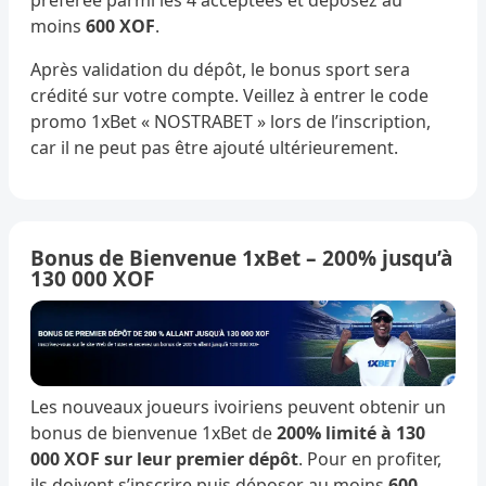
préférée parmi les 4 acceptées et déposez au
moins
600 XOF
.
Après validation du dépôt, le bonus sport sera
crédité sur votre compte. Veillez à entrer le code
promo 1xBet « NOSTRABET » lors de l’inscription,
car il ne peut pas être ajouté ultérieurement.
Bonus de Bienvenue 1xBet – 200% jusqu’à
130 000 XOF
Les nouveaux joueurs ivoiriens peuvent obtenir un
bonus de bienvenue 1xBet de
200% limité à 130
000 XOF sur leur premier dépôt
. Pour en profiter,
ils doivent s’inscrire puis déposer au moins
600