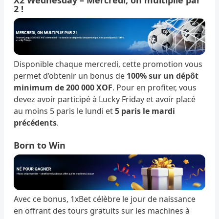
2 !
Disponible chaque mercredi, cette promotion vous
permet d’obtenir un bonus de
100% sur un dépôt
minimum de 200 000 XOF
. Pour en profiter, vous
devez avoir participé à Lucky Friday et avoir placé
au moins 5 paris le lundi et
5 paris le mardi
précédents
.
Born to Win
Avec ce bonus, 1xBet célèbre le jour de naissance
en offrant des tours gratuits sur les machines à