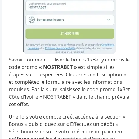
Savoir comment utiliser le bonus 1xBet y compris le
code promo
« NOSTRABET »
est simple si les
étapes sont respectées. Cliquez sur « Inscription »
et complétez le formulaire avec les informations
requises. Par la suite, saisissez le code promo 1xBet
Côte d’Ivoire « NOSTRABET » dans le champ prévu à
cet effet.
Une fois votre compte créé, accédez à la section «
Bonus » puis cliquez sur « Effectuez un dépôt ».
Sélectionnez ensuite votre méthode de paiement