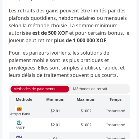
Les retraits des gains peuvent être limités par des
plafonds quotidiens, hebdomadaires ou mensuels
selon la méthode choisie. La somme minimum
autorisée
est de 500 XOF
et pour certains bonus, le
joueur peut retirer
plus de 1 000 000 XOF
.
Pour les parieurs ivoiriens, les solutions de
paiement mobile sont les plus pratiques et
privilégiées. Elles sont simples à utiliser, rapide, et
leurs délais de traitement souvent plus courts.
Méthodes de paiements
Méthodes de retrait
Méthode
Minimum
Maximum
Temps
$2.01
$1002
Instantané
Attijari Bank
$2.01
$1002
Instantané
BMCE
$1
-
Instantané