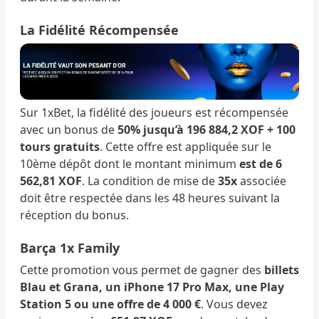
La Fidélité Récompensée
Sur 1xBet, la fidélité des joueurs est récompensée
avec un bonus de
50% jusqu’à 196 884,2 XOF + 100
tours gratuits
. Cette offre est appliquée sur le
10ème dépôt dont le montant minimum
est de 6
562,81 XOF
. La condition de mise de
35x
associée
doit être respectée dans les 48 heures suivant la
réception du bonus.
Barça 1x Family
Cette promotion vous permet de gagner des
billets
Blau et Grana, un iPhone 17 Pro Max, une Play
Station 5 ou une offre de 4 000 €
. Vous devez