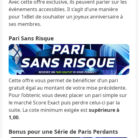
Avec cette offre exclusive, ils peuvent parier sur les
évènements accessibles. Il s’agit d’une manière
pour 1xBet de souhaiter un joyeux anniversaire à
ses membres.
Pari Sans Risque
Cette offre vous permet de bénéficier d’un pari
gratuit égal au montant de votre mise précédente.
Pour l’obtenir, vous devez placer un pari simple sur
le marché Score Exact puis perdre celui-ci par la
suite. La cote minimum exigée est
supérieure à
1,00
.
Bonus pour une Série de Paris Perdants