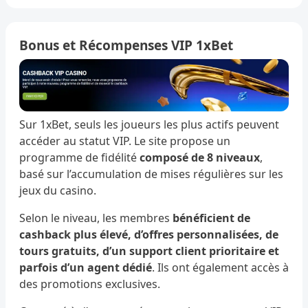
Bonus et Récompenses VIP 1xBet
Sur 1xBet, seuls les joueurs les plus actifs peuvent
accéder au statut VIP. Le site propose un
programme de fidélité
composé de 8 niveaux
,
basé sur l’accumulation de mises régulières sur les
jeux du casino.
Selon le niveau, les membres
bénéficient de
cashback plus élevé, d’offres personnalisées, de
tours gratuits, d’un support client prioritaire et
parfois d’un agent dédié
. Ils ont également accès à
des promotions exclusives.