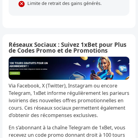
Limite de retrait des gains générés.
Réseaux Sociaux : Suivez 1xBet pour Plus
de Codes Promo et de Promotions
Via Facebook, X (Twitter), Instagram ou encore
Telegram, 1xBet informe régulièrement les parieurs
ivoiriens des nouvelles offres promotionnelles en
cours. Ces réseaux sociaux permettent également
d’obtenir des récompenses exclusives.
En s’abonnant à la chaîne Telegram de 1xBet, vous
recevez un code promo donnant droit à 100 tours