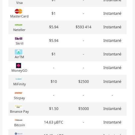
Visa
$1
-
Instantané
MasterCard
$5.94
$593 414
Instantané
Neteller
$5.94
-
Instantané
Skrill
$1
-
Instantané
AirTM
-
-
Instantané
MoneyGO
$10
$2500
Instantané
MiFinity
-
-
-
Sticpay
$1.50
$5000
Instantané
Binance Pay
14.63 µBTC
-
Instantané
Bitcoin