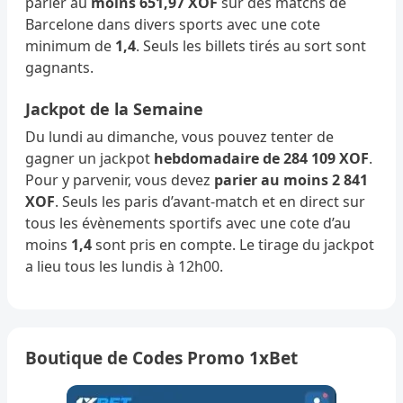
parier au
moins 651,97 XOF
sur des matchs de
Barcelone dans divers sports avec une cote
minimum de
1,4
. Seuls les billets tirés au sort sont
gagnants.
Jackpot de la Semaine
Du lundi au dimanche, vous pouvez tenter de
gagner un jackpot
hebdomadaire de 284 109 XOF
.
Pour y parvenir, vous devez
parier au moins 2 841
XOF
. Seuls les paris d’avant-match et en direct sur
tous les évènements sportifs avec une cote d’au
moins
1,4
sont pris en compte. Le tirage du jackpot
a lieu tous les lundis à 12h00.
Boutique de Codes Promo 1xBet