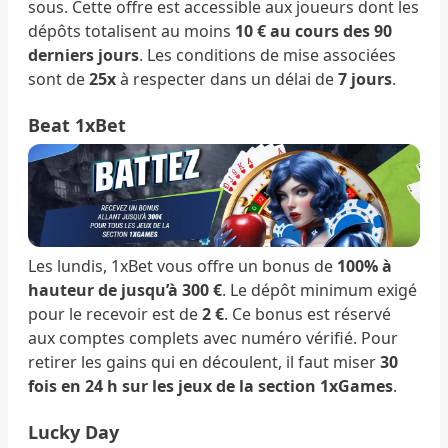
sous. Cette offre est accessible aux joueurs dont les
dépôts totalisent au moins
10 € au cours des 90
derniers jours
. Les conditions de mise associées
sont de
25x
à respecter dans un délai de
7 jours
.
Beat 1xBet
Les lundis, 1xBet vous offre un bonus de
100% à
hauteur de jusqu’à 300 €
. Le dépôt minimum exigé
pour le recevoir est de
2 €
. Ce bonus est réservé
aux comptes complets avec numéro vérifié. Pour
retirer les gains qui en découlent, il faut miser
30
fois en 24 h sur les jeux de la section 1xGames
.
Lucky Day