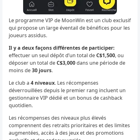
Le programme VIP de MoonWin est un club exclusif
qui propose un large éventail de bénéfices pour les
joueurs assidus.
Il y a deux façons différentes de participer:
effectuer un seul dépôt d’un total de
C$1,500
, ou
déposer un total de
C$3,000
dans une période de
moins de
30 jours
.
Le club a
4 niveaux
. Les récompenses
déverrouillées depuis le premier rang incluent un
gestionnaire VIP dédié et un bonus de cashback
quotidien.
Les récompenses des niveaux plus élevés
comprennent des retraits prioritaires et des limites
augmentées, accès à des jeux et des promotions