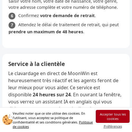
saisir votre nom, votre date de naissance, votre genre,
votre adresse complète et votre numéro de téléphone.
Confirmez
votre demande de retrait
.
Attendez le délai de traitement de retrait, qui peut
prendre un maximum de 48 heures
.
Service à la clientèle
Le clavardage en direct de MoonWin est
heureusement très réactif et les agents feront de
leur mieux pour vous aider. Ce service est
disponible
24 heures sur 24
. En ouvrant la fenêtre,
vous verrez un assistant IA en anglais qui vous
dirigera vers un agent humain; il est important que
Veuillez noter que ce site utilise des cookies. En
Accepter tous les
vous répondiez au message de
l’IA en français, car
l’utilisant, vous acceptez sa politique de
cookies
ainsi l’agent vous répondra automatiquement
confidentialité et ses conditions générales.
Politique
Préférences
de cookies
en français
.