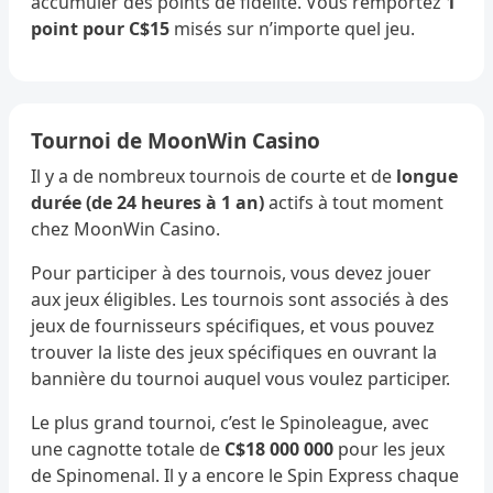
accumuler des points de fidélité. Vous remportez
1
point pour C$15
misés sur n’importe quel jeu.
Tournoi de MoonWin Casino
Il y a de nombreux tournois de courte et de
longue
durée (de 24 heures à 1 an)
actifs à tout moment
chez MoonWin Casino.
Pour participer à des tournois, vous devez jouer
aux jeux éligibles. Les tournois sont associés à des
jeux de fournisseurs spécifiques, et vous pouvez
trouver la liste des jeux spécifiques en ouvrant la
bannière du tournoi auquel vous voulez participer.
Le plus grand tournoi, c’est le Spinoleague, avec
une cagnotte totale de
C$18 000 000
pour les jeux
de Spinomenal. Il y a encore le Spin Express chaque