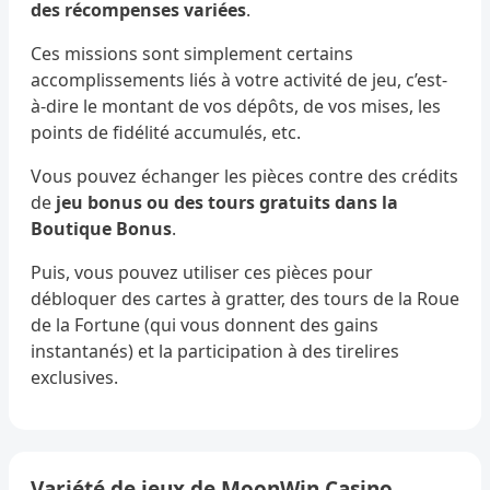
des récompenses variées
.
Ces missions sont simplement certains
accomplissements liés à votre activité de jeu, c’est-
à-dire le montant de vos dépôts, de vos mises, les
points de fidélité accumulés, etc.
Vous pouvez échanger les pièces contre des crédits
de
jeu bonus ou des tours gratuits dans la
Boutique Bonus
.
Puis, vous pouvez utiliser ces pièces pour
débloquer des cartes à gratter, des tours de la Roue
de la Fortune (qui vous donnent des gains
instantanés) et la participation à des tirelires
exclusives.
Variété de jeux de MoonWin Casino