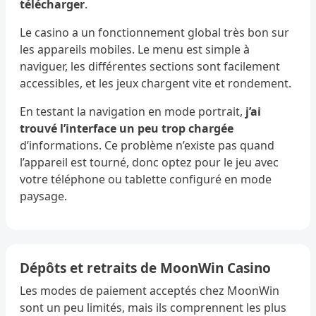
télécharger
.
Le casino a un fonctionnement global très bon sur
les appareils mobiles. Le menu est simple à
naviguer, les différentes sections sont facilement
accessibles, et les jeux chargent vite et rondement.
En testant la navigation en mode portrait,
j’ai
trouvé l’interface un peu trop chargée
d’informations. Ce problème n’existe pas quand
l’appareil est tourné, donc optez pour le jeu avec
votre téléphone ou tablette configuré en mode
paysage.
Dépôts et retraits de MoonWin Casino
Les modes de paiement acceptés chez MoonWin
sont un peu limités, mais ils comprennent les plus