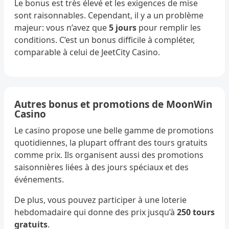
Le bonus est très élevé et les exigences de mise
sont raisonnables. Cependant, il y a un problème
majeur: vous n’avez que
5 jours
pour remplir les
conditions. C’est un bonus difficile à compléter,
comparable à celui de JeetCity Casino.
Autres bonus et promotions de MoonWin
Casino
Le casino propose une belle gamme de promotions
quotidiennes, la plupart offrant des tours gratuits
comme prix. Ils organisent aussi des promotions
saisonnières liées à des jours spéciaux et des
événements.
De plus, vous pouvez participer à une loterie
hebdomadaire qui donne des prix jusqu’à
250 tours
gratuits
.