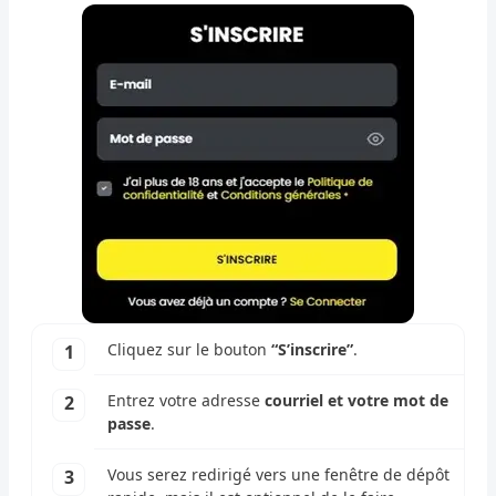
Cliquez sur le bouton
“S’inscrire”
.
Entrez votre adresse
courriel et votre mot de
passe
.
Vous serez redirigé vers une fenêtre de dépôt