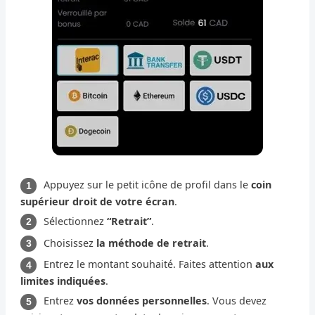
Appuyez sur le petit icône de profil dans le
coin
supérieur droit de votre écran
.
Sélectionnez
“Retrait”
.
Choisissez
la méthode de retrait
.
Entrez le montant souhaité. Faites attention
aux
limites indiquées
.
Entrez
vos données personnelles
. Vous devez