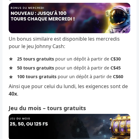
Un bonus similaire est disponible les mercredis
pour le jeu Johnny Cash:
25 tours gratuits
pour un dépôt à partir de
C$30
50 tours gratuits
pour un dépôt à partir de
C$45
100 tours gratuits
pour un dépôt à partir de
C$60
Ainsi que pour celui du lundi, les exigences sont de
40x
.
Jeu du mois – tours gratuits