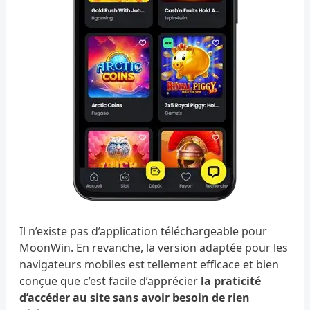
Il n’existe pas d’application téléchargeable pour
MoonWin. En revanche, la version adaptée pour les
navigateurs mobiles est tellement efficace et bien
conçue que c’est facile d’apprécier
la praticité
d’accéder au site sans avoir besoin de rien