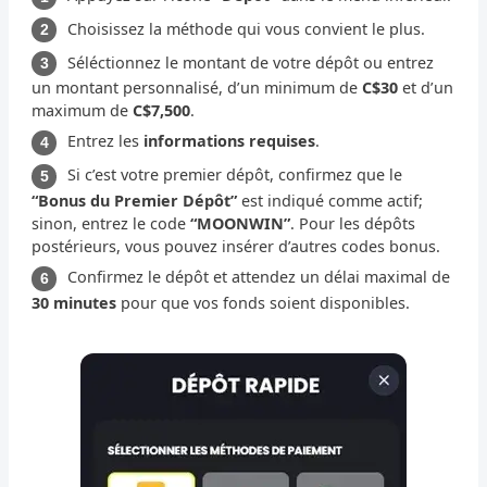
Interac
Choisissez la méthode qui vous convient le plus.
Séléctionnez le montant de votre dépôt ou entrez
C$80
C$7500
jusqu'à 24 heures
un montant personnalisé, d’un minimum de
C$30
et d’un
Bitcoin
maximum de
C$7,500
.
Entrez les
informations requises
.
C$80
C$7500
jusqu'à 24 heures
Si c’est votre premier dépôt, confirmez que le
Dogecoin
“Bonus du Premier Dépôt”
est indiqué comme actif;
sinon, entrez le code
“MOONWIN”
. Pour les dépôts
C$80
C$7500
jusqu'à 24 heures
postérieurs, vous pouvez insérer d’autres codes bonus.
Ethereum
Confirmez le dépôt et attendez un délai maximal de
30 minutes
pour que vos fonds soient disponibles.
C$80
C$7500
jusqu'à 24 heures
Tether
C$80
C$7500
jusqu'à 24 heures
USD Coin