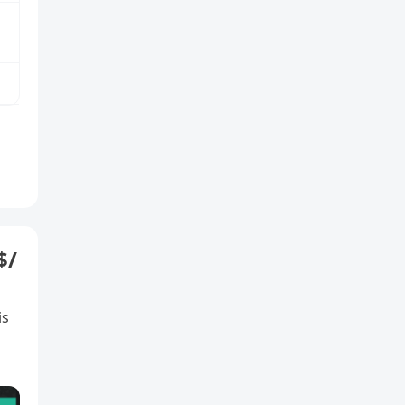
$/
is