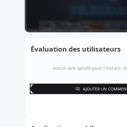
Évaluation des utilisateurs
Aucun avis ajouté pour l'instant. S
AJOUTER UN COMMENT