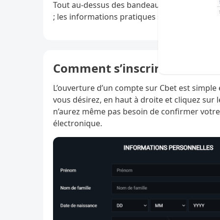
Tout au-dessus des bandeaux défilants se tr
; les informations pratiques se trouvent quan
Comment s’inscrire sur Cbet
L’ouverture d’un compte sur Cbet est simple 
vous désirez, en haut à droite et cliquez sur
n’aurez même pas besoin de confirmer votre i
électronique.