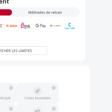
ent
s
Méthodes de retrait
FICHER LES LIMITES
ticipé
Cotes boostées