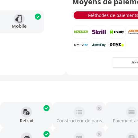
Moyens de paiem
Méthodes de paiement
Mobile
AF
Retrait
Constructeur de paris
Paiement an