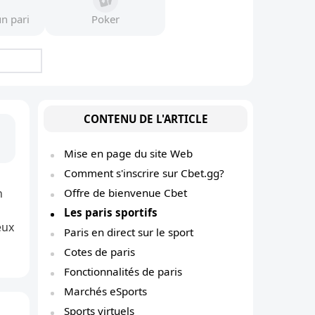
n pari
Poker
CONTENU DE L'ARTICLE
Mise en page du site Web
Comment s'inscrire sur Cbet.gg?
n
Offre de bienvenue Cbet
Les paris sportifs
eux
Paris en direct sur le sport
Cotes de paris
Fonctionnalités de paris
Marchés eSports
Sports virtuels