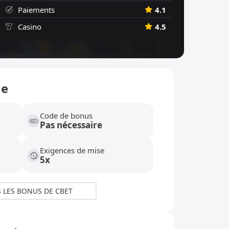
Paiements
4.1
Casino
4.5
ue
Code de bonus
Pas nécessaire
Exigences de mise
5x
 LES BONUS DE CBET