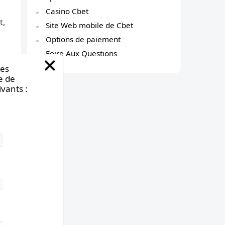
Casino Cbet
t,
Site Web mobile de Cbet
Options de paiement
Foire Aux Questions
À propos de Cbet.gg
ues
e de
Service client
vants :
Résumé et évaluation finale