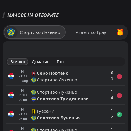
МАЧОВЕ НА ОТБОРИТЕ
Спортиво Лукеньо
Атлетико Грау
Всички
Домакин
Гост
FT
3
Серо Портено
21:30
L
0
Спортиво Лукеньо
01
Aug
FT
1
Спортиво Лукеньо
19:00
L
4
Спортиво Тридинензе
29
Jul
FT
1
Гуарани
21:30
W
2
Спортиво Лукеньо
26
Jul
FT
1
Спортиво Лукеньо