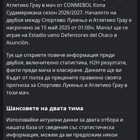
Атлетико Грау в мач от CONMEBOL Копа
Атлетико Грау
20:00
Судамерикана сезон 2026/2027. Началото на
14
Aug
Комерсиантес Унидос
двубоя между Спортиво Лукеньо и Атлетико Грау е
FT
0
насрочено за 15 май 2025 от 01:00ч. Мачът ще се
Хуан Пабло II Колеж
20:30
D
0
Атлетико Грау
играе на Estadio ueno Defensores del Chaco в
08
Aug
Asunción.
FT
0
Атлетико Грау
20:30
L
1
Тук ще откриете повече информация преди
Спорт Бойс
01
Aug
двубоя, включително статистика, H2H резултати,
FT
2
Спорт Хуанкайо
факти преди мача и класиране. Данните ще ви
18:00
L
0
Атлетико Грау
25
Jul
бъдат от полза да прецените правилно своята
прогноза за Спортиво Лукеньо и Атлетико Грау в
FT
3
Атлетико Грау
този мач.
20:30
W
1
Кахамарка
18
Jul
Шансовете на двата тима
FT
1
Атлетико Грау
20:00
W
0
Мокегуа
29
May
Използвайки актуални данни за двата отбора и
нашата база от сведения със статистическа
FT
1
Куско
22:15
L
информация, можем да ви предложим някои
0
Атлетико Грау
23
May