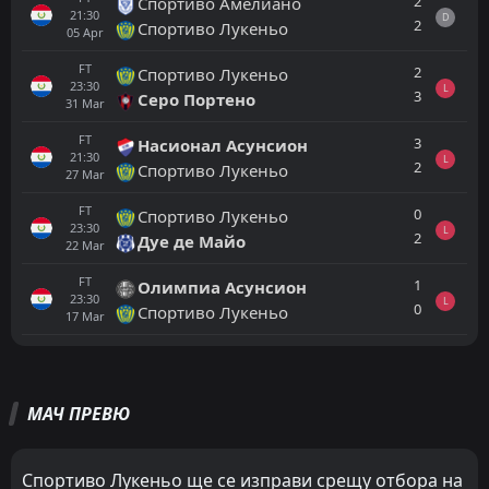
2
Спортиво Амелиано
21:30
D
2
Спортиво Лукеньо
05
Apr
FT
2
Спортиво Лукеньо
23:30
L
3
Серо Портено
31
Mar
FT
3
Насионал Асунсион
21:30
L
2
Спортиво Лукеньо
27
Mar
FT
0
Спортиво Лукеньо
23:30
L
2
Дуе де Майо
22
Mar
FT
1
Олимпиа Асунсион
23:30
L
0
Спортиво Лукеньо
17
Mar
Всички
Домакин
Гост
МАЧ ПРЕВЮ
Кахамарка
17:00
21
Aug
Атлетико Грау
Спортиво Лукеньо ще се изправи срещу отбора на