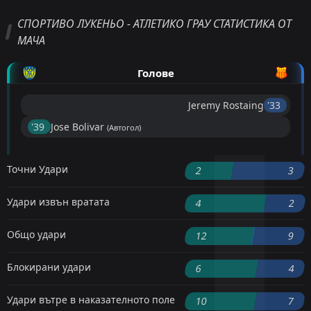
СПОРТИВО ЛУКЕНЬО - АТЛЕТИКО ГРАУ СТАТИСТИКА ОТ
МАЧА
Голове
Jeremy Rostaing
'33 ︎
'39 ︎
Jose Bolivar
(Автогол)
Точни Удари
2
3
Удари извън вратата
4
2
Общо удари
12
9
Блокирани удари
6
4
Удари вътре в наказателното поле
10
7