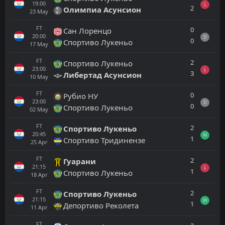
19:00
L
2
Олимпиа Асунсион
23
May
FT
0
Сан Лоренцо
20:00
D
0
Спортиво Лукеньо
17
May
FT
2
Спортиво Лукеньо
23:00
L
3
Либертад Асунсион
10
May
FT
0
Рубио НУ
23:00
D
0
Спортиво Лукеньо
02
May
FT
2
Спортиво Лукеньо
20:45
W
1
Спортиво Тридинензе
25
Apr
FT
2
Гуарани
21:15
L
1
Спортиво Лукеньо
18
Apr
FT
2
Спортиво Лукеньо
21:15
W
1
Депортиво Реколета
11
Apr
FT