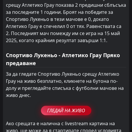
срещу Атлетико Грау показва 2 предишни сблъсъка
за последните 1 години. Броят на победите за
Спортиво Лукеньо в тези мачове е 0, докато
Атлетико Грау е спечелил 0 от тях. Равенствата са
2. Последният мач помежду им се игра на 15 май
2025, когато крайния резултат завърши 1:1.
Спортиво Лукеньо - Атлетико Грау Пряко
предаване
За да гледате Спортиво Лукеньо срещу Атлетико
Грау на живо безплатно, кликнете на бутона по-
долу и прегледайте списъка с футболни мачове на
живо днес.
ГЛЕДАЙ НА ЖИВО
Ако срещата е налична с livestream картина на
живо, ще може да я стартирате според условията