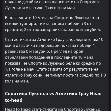
полезни детайли около шансовете на Спортиво
FT
0
Университарио де Депортес
Лукеньо и Атлетико Грау в този мач.
01:00
W
1
Атлетико Грау
16
May
В последните 10 мача на Спортиво Лукеньо във
FT
1
всички турнири, тимът записа победи в 3 от
Атлетико Грау
20:15
L
2
Сиенсиано
срещите, 2 от тях завършиха наравно и загуби 5.
09
May
FT
Статистиката за Атлетико Грау в последните им 10
1
ADT
20:15
L
0
мача от всички надпревари показва победи 4,
Атлетико Грау
02
May
равенства 0 и загуби 6. Преглед на броя
FT
0
Атлетико Грау
отбелязани попадения в последните 10 мача
20:30
L
1
Алианца Лима
26
Apr
показва, че Спортиво Лукеньо бележи средно по
1.1 гола на мач. Статистиката от резултатите на
FT
4
Атлетико Грау
Атлетико Грау сочи, че тимът постига средно по 1.0
20:15
W
1
Спортинг Кристал
22
Apr
гола на мач.
FT
2
Лос Чанкас
20:00
L
Спортиво Лукеньо vs Атлетико Грау Head-
0
Атлетико Грау
17
Apr
to-head
FT
2
Алианца Атлетико
20:00
D
Head to Head статистиката на Спортиво Лукеньо
2
Атлетико Грау
03
Apr