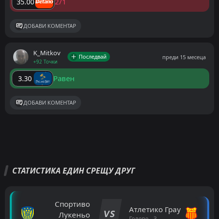
2/1
35.00
ДОБАВИ КОМЕНТАР
K_Mitkov
Последвай
преди 15 месеца
+92 Точки
Равен
3.30
ДОБАВИ КОМЕНТАР
СТАТИСТИКА ЕДИН СРЕЩУ ДРУГ
Спортиво
Атлетико Грау
VS
Лукеньо
Голове - 3