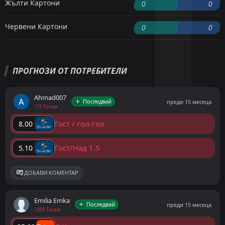
Жълти Картони
0
0
Червени Картони
0
0
ПРОГНОЗИ ОТ ПОТРЕБИТЕЛИ
Ahmad007
Последвай
преди 15 месеца
-13 Точки
Гост / гол-гол
8.00
Гост/Над 1.5
5.10
ДОБАВИ КОМЕНТАР
Emilia Emka
Последвай
преди 15 месеца
-300 Точки