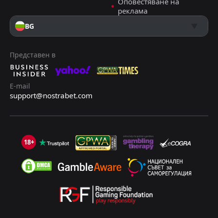
Оповестяване на
реклама
BG
Представен в
E-mail
support@nostrabet.com
18+