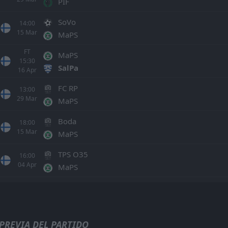
PIF
SoVo
14:00
15
Mar
MaPS
FT
MaPS
15:30
SalPa
16
Apr
FC RP
13:00
29
Mar
MaPS
Boda
18:00
15
Mar
MaPS
TPS O35
16:00
04
Apr
MaPS
Todo
Casa
Fuera
FT
P-Iirot
15:00
Ilves Tampere
13
May
PREVIA DEL PARTIDO