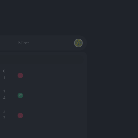
P-Iirot
0
L
1
1
W
4
2
L
3