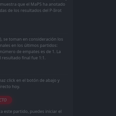
os muestra que el MaPS ha anotado
1
das de los resultados del P-Iirot
W
3
2
L
1
t), se toman en consideración los
5
W
nales en los últimos partidos:
1
l número de empates es de 1. La
1
 resultado final fue 1:1.
W
2
1
W
2
haz click en el botón de abajo y
irecto hoy.
4
L
5
ECTO
0
a este partido, puedes iniciar el
L
4