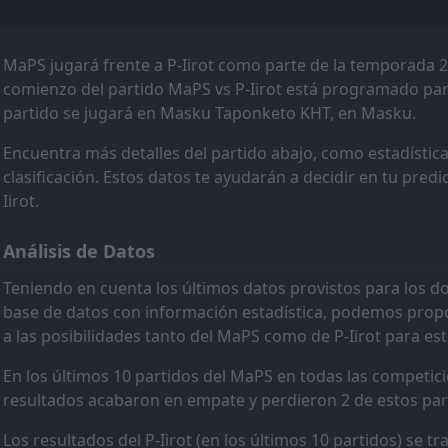
FT
PIF
15:15
P-Iirot
29
Apr
MaPS jugará frente a P-Iirot como parte de la temporada 
FT
TPV II
comienzo del partido MaPS vs P-Iirot está programado para 
16:30
P-Iirot
partido se jugará en Masku Taponketo KHT, en Masku.
14
Apr
FT
P-Iirot
Encuentra más detalles del partido abajo, como estadística
15:30
vaasa PS
clasificación. Estos datos te ayudarán a decidir en tu pred
28
May
Iirot.
FT
ÅIFK
15:30
P-Iirot
06
May
Análisis de Datos
PEN
MaPS
Teniendo en cuenta los últimos datos provistos para los 
16:00
P-Iirot
16
Apr
base de datos con información estadística, podemos propo
a las posibilidades tanto del MaPS como de P-Iirot para est
PEN
SJK Akatemia
11:00
P-Iirot
16
Jun
En los últimos 10 partidos del MaPS en todas las competicio
resultados acabaron en empate y perdieron 2 de estos par
FT
VaKP
14:15
P-Iirot
09
May
Los resultados del P-Iirot (en los últimos 10 partidos) se tr