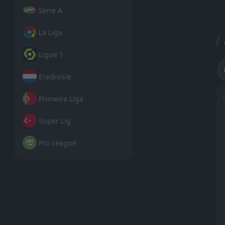
Serie A
La Liga
Ligue 1
Eredivisie
Primeira Liga
Super Lig
Pro League