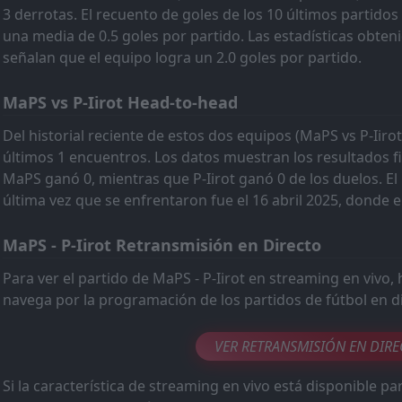
3 derrotas. El recuento de goles de los 10 últimos partid
FT
NoPS
17:15
una media de 0.5 goles por partido. Las estadísticas obteni
P-Iirot
18
Apr
señalan que el equipo logra un 2.0 goles por partido.
FT
VJS
16:00
MaPS vs P-Iirot Head-to-head
P-Iirot
22
Jun
FT
Del historial reciente de estos dos equipos (MaPS vs P-Iiro
P-Iirot
16:00
últimos 1 encuentros. Los datos muestran los resultados fi
Futura
31
May
MaPS ganó 0, mientras que P-Iirot ganó 0 de los duelos. E
FT
Sporting Kristina
última vez que se enfrentaron fue el 16 abril 2025, donde el
16:00
P-Iirot
19
May
MaPS - P-Iirot Retransmisión en Directo
FT
ToVe
15:30
P-Iirot
Para ver el partido de MaPS - P-Iirot en streaming en vivo, 
27
Apr
navega por la programación de los partidos de fútbol en d
FT
P-Iirot
12:00
Tampere United
25
Mar
VER RETRANSMISIÓN EN DIR
FT
P-Iirot
10:00
Si la característica de streaming en vivo está disponible par
Turku PS
18
Mar