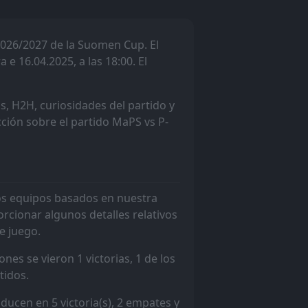
0
W
2
2026/2027 de la Suomen Cup. El
0
e 16.04.2025, a las 18:00. El
W
1
1
s, H2H, curiosidades del partido y
L
5
icción sobre el partido MaPS vs P-
4
W
6
2
dos equipos basados en nuestra
W
3
rcionar algunos detalles relativos
e juego.
5
L
4
nes se vieron 1 victorias, 1 de los
tidos.
2
W
4
aducen en 5 victoria(s), 2 empates y