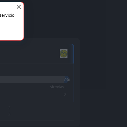
ervicio.
0%
Victorias -
0
2
3