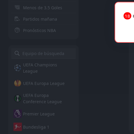
Menos de 3.5 Goles
18
Partidos mañana
Pronósticos NBA
UEFA Champions
League
UEFA Europa League
UEFA Europa
Conference League
Premier League
Bundesliga 1