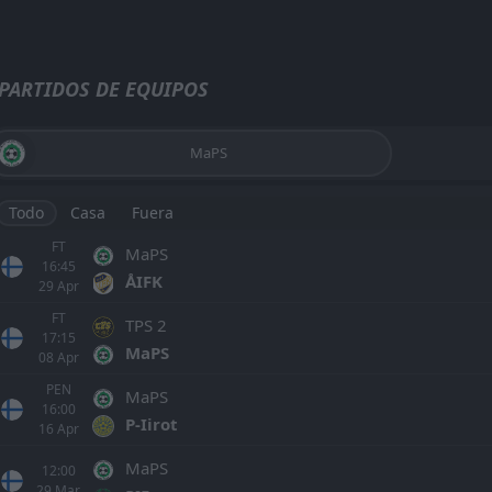
PARTIDOS DE EQUIPOS
MaPS
Todo
Casa
Fuera
FT
MaPS
16:45
ÅIFK
29
Apr
FT
TPS 2
17:15
MaPS
08
Apr
PEN
MaPS
16:00
P-Iirot
16
Apr
MaPS
12:00
29
Mar