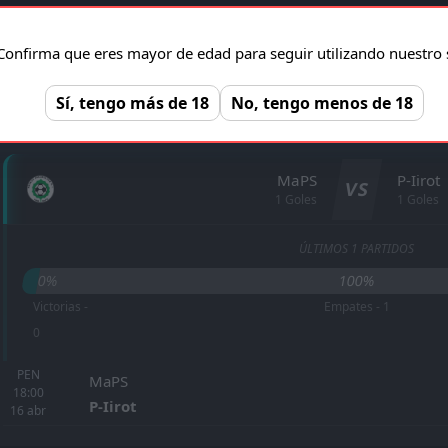
Confirma que eres mayor de edad para seguir utilizando nuestro s
ESTADÍSTICAS CARA A CARA
Sí, tengo más de 18
No, tengo menos de 18
MaPS
P-Iirot
VS
1 Goles
1 Goles
ÚLTIMOS 1 PARTIDOS
0%
100%
Victorias -
Empates - 1
0
PEN
MaPS
18:00
P-Iirot
16
abr